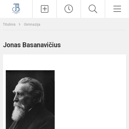
Paieška
Men
Titulinis
Gimnazija
Jonas Basanavičius