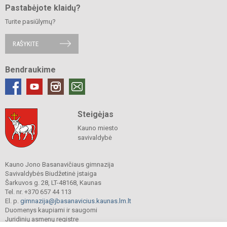
Pastabėjote klaidų?
Turite pasiūlymų?
RAŠYKITE
Bendraukime
Steigėjas
Kauno miesto
savivaldybė
Kauno Jono Basanavičiaus gimnazija
Savivaldybės Biudžetinė įstaiga
Šarkuvos g. 28, LT-48168, Kaunas
Tel. nr. +370 657 44 113
El. p.
gimnazija@jbasanavicius.kaunas.lm.lt
Duomenys kaupiami ir saugomi
Juridinių asmenų registre