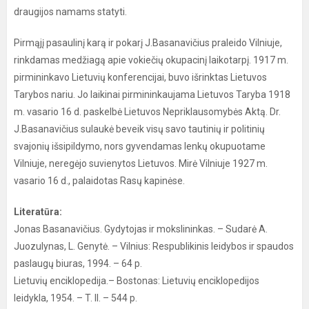
draugijos namams statyti.
Pirmąjį pasaulinį karą ir pokarį J.Basanavičius praleido Vilniuje,
rinkdamas medžiagą apie vokiečių okupacinį laikotarpį. 1917 m.
pirmininkavo Lietuvių konferencijai, buvo išrinktas Lietuvos
Tarybos nariu. Jo laikinai pirmininkaujama Lietuvos Taryba 1918
m. vasario 16 d. paskelbė Lietuvos Nepriklausomybės Aktą. Dr.
J.Basanavičius sulaukė beveik visų savo tautinių ir politinių
svajonių išsipildymo, nors gyvendamas lenkų okupuotame
Vilniuje, neregėjo suvienytos Lietuvos. Mirė Vilniuje 1927 m.
vasario 16 d., palaidotas Rasų kapinėse.
Literatūra:
Jonas Basanavičius. Gydytojas ir mokslininkas. – Sudarė A.
Juozulynas, L. Genytė. – Vilnius: Respublikinis leidybos ir spaudos
paslaugų biuras, 1994. – 64 p.
Lietuvių enciklopedija.– Bostonas: Lietuvių enciklopedijos
leidykla, 1954. – T. II. – 544 p.