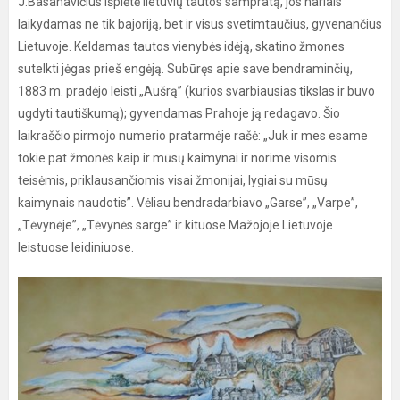
J.Basanavičius išplėtė lietuvių tautos sampratą, jos nariais
laikydamas ne tik bajoriją, bet ir visus svetimtaučius, gyvenančius
Lietuvoje. Keldamas tautos vienybės idėją, skatino žmones
sutelkti jėgas prieš engėją. Subūręs apie save bendraminčių,
1883 m. pradėjo leisti „Aušrą” (kurios svarbiausias tikslas ir buvo
ugdyti tautiškumą); gyvendamas Prahoje ją redagavo. Šio
laikraščio pirmojo numerio pratarmėje rašė: „Juk ir mes esame
tokie pat žmonės kaip ir mūsų kaimynai ir norime visomis
teisėmis, priklausančiomis visai žmonijai, lygiai su mūsų
kaimynais naudotis”. Vėliau bendradarbiavo „Garse”, „Varpe”,
„Tėvynėje”, „Tėvynės sarge” ir kituose Mažojoje Lietuvoje
leistuose leidiniuose.