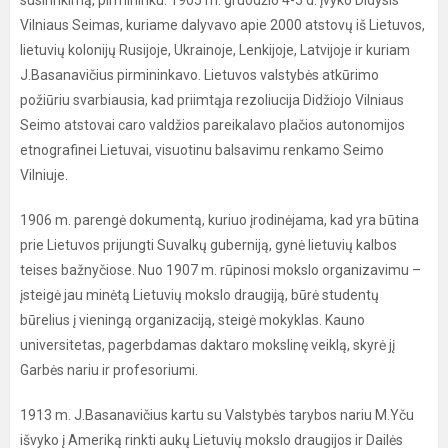
Vilniaus Seimas, kuriame dalyvavo apie 2000 atstovų iš Lietuvos,
lietuvių kolonijų Rusijoje, Ukrainoje, Lenkijoje, Latvijoje ir kuriam
J.Basanavičius pirmininkavo. Lietuvos valstybės atkūrimo
požiūriu svarbiausia, kad priimtąja rezoliucija Didžiojo Vilniaus
Seimo atstovai caro valdžios pareikalavo plačios autonomijos
etnografinei Lietuvai, visuotinu balsavimu renkamo Seimo
Vilniuje.
1906 m. parengė dokumentą, kuriuo įrodinėjama, kad yra būtina
prie Lietuvos prijungti Suvalkų guberniją, gynė lietuvių kalbos
teises bažnyčiose. Nuo 1907 m. rūpinosi mokslo organizavimu –
įsteigė jau minėtą Lietuvių mokslo draugiją, būrė studentų
būrelius į vieningą organizaciją, steigė mokyklas. Kauno
universitetas, pagerbdamas daktaro mokslinę veiklą, skyrė jį
Garbės nariu ir profesoriumi.
1913 m. J.Basanavičius kartu su Valstybės tarybos nariu M.Yču
išvyko į Ameriką rinkti aukų Lietuvių mokslo draugijos ir Dailės