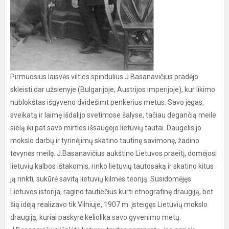
Pirmuosius laisvės vilties spindulius J.Basanavičius pradėjo
skleisti dar užsienyje (Bulgarijoje, Austrijos imperijoje), kur likimo
nublokštas išgyveno dvidešimt penkerius metus. Savo jėgas,
sveikatą ir laimę išdalijo svetimose šalyse, tačiau degančią meile
sielą iki pat savo mirties išsaugojo lietuvių tautai. Daugelis jo
mokslo darbų ir tyrinėjimų skatino tautinę savimonę, žadino
tėvynės meilę. J.Basanavičius aukštino Lietuvos praeitį, domėjosi
lietuvių kalbos ištakomis, rinko lietuvių tautosaką ir skatino kitus
ją rinkti, sukūrė savitą lietuvių kilmės teoriją. Susidomėjęs
Lietuvos istorija, ragino tautiečius kurti etnografinę draugiją, bet
šią idėją realizavo tik Vilniuje, 1907 m. įsteigęs Lietuvių mokslo
draugiją, kuriai paskyrė keliolika savo gyvenimo metų.