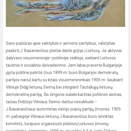
Savo pažiūras apie valstybės ir asmens santykius, valstybės
paskirtį J. Basanavičius plačiai dėstė grįžęs į Lietuvą. Jis aktyviai
dalyvavo visuomeninėje–politinėje veikloje, siekiant Lietuvos
tautinio ir socialinio išsivadavimo. Jam labai pravertė Bulgarijoje
įgyta politinė patirtis (nuo 1899 m. buvo Bulgarijos demokratų
partijos nariu) kartu su kitais visuomenininkais 1905 m. šaukiant
Vilniuje Didįjį lietuvių Seimą bei steigiant Tautiškąją lietuvių
demokratinę partiją. Šis žingsnis sukėlė karštas politines aistras,
tačiau Didžiojo Vilniaus Seimo darbui nesukliudė –
J.Basanavičiaus autoritetas vienijo įvairių partijų žmones. 1905
m. pabaigoje Vilniaus lietuvių J.Basanavičius buvo išrinktas
komiteto, turėjusio organizuoti platesnį Lietuvos žmonių
susirinkimą, pirmininku. 1905 m. gruodžio 4-5 d. įvyko Didysis