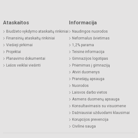
Ataskaitos
Informacija
Biudžeto vykdymo ataskaitų rinkiniai
Naudingos nuorodos
Finansinių ataskaitų rinkiniai
Neformalus švietimas
Viešieji pirkimai
1,2% parama
Projektai
Teisinė informacija
Planavimo dokumentai
Gimnazijos logotipas
Lėšos veiklai viešinti
Priėmimas į gimnaziją
Atviri duomenys
Pranešėjų apsauga
Nuorodos
Laisvos darbo vietos
Asmens duomenų apsauga
Konsultavimasis su visuomene
Dažniausiai užduodami klausimai
Korupcijos prevencija
Civilinė sauga