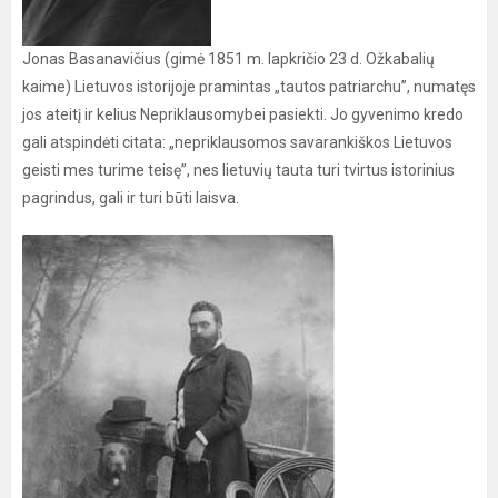
Jonas Basanavičius (gimė 1851 m. lapkričio 23 d. Ožkabalių
kaime) Lietuvos istorijoje pramintas „tautos patriarchu”, numatęs
jos ateitį ir kelius Nepriklausomybei pasiekti. Jo gyvenimo kredo
gali atspindėti citata: „nepriklausomos savarankiškos Lietuvos
geisti mes turime teisę”, nes lietuvių tauta turi tvirtus istorinius
pagrindus, gali ir turi būti laisva.