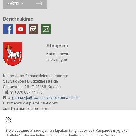
RAŠYKITE
Bendraukime
Steigėjas
Kauno miesto
savivaldybė
Kauno Jono Basanavičiaus gimnazija
Savivaldybės Biudžetinė įstaiga
Šarkuvos g. 28, LT-48168, Kaunas
Tel. nr. +370 657 44 113
El. p.
gimnazija@jbasanavicius.kaunas.lm.lt
Duomenys kaupiami ir saugomi
Juridinių asmenų registre
Įmonės kodas 190139463
Šioje svetainėje naudojame slapukus (angl. cookies). Paspaudę mygtuką
© 2018. Kauno Jono Basanavičiaus gimnazija. Visos teisės saugomos.