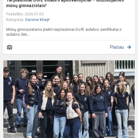
Tarptautiniai DofE sidabro apdovanojimai – didžiuojamės
mūsų gimnazistais!
Paskelbta: 2026-07-03
Kategorija:
Darome kitaip!
Mūsų gimnazistams įteikti tarptautiniai DofE sidabro sertifikatai ir
sidabro žen...
Plačiau
I
k
p
v
p
i
ar