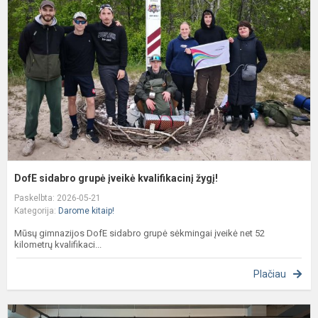
g
į
k
ž
DofE sidabro grupė įveikė kvalifikacinį žygį!
Paskelbta: 2026-05-21
Kategorija:
Darome kitaip!
Mūsų gimnazijos DofE sidabro grupė sėkmingai įveikė net 52
kilometrų kvalifikaci...
Plačiau
I