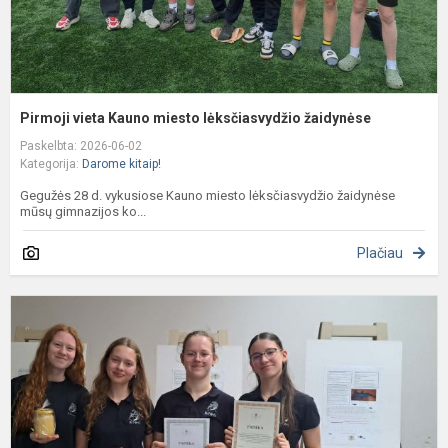
Pirmoji vieta Kauno miesto lėksčiasvydžio žaidynėse
Paskelbta: 2026-06-02
Kategorija:
Darome kitaip!
Gegužės 28 d. vykusiose Kauno miesto lėksčiasvydžio žaidynėse
mūsų gimnazijos ko...
Plačiau
D
m
g