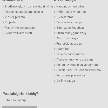
Biudžeto vykdymo ataskaitų rinkiniai
Naudingos nuorodos
Finansinių ataskaitų rinkiniai
Neformalus švietimas
Viešieji pirkimai
1,2% parama
Projektai
Teisinė informacija
Planavimo dokumentai
Gimnazijos logotipas
Lėšos veiklai viešinti
Priėmimas į gimnaziją
Atviri duomenys
Pranešėjų apsauga
Nuorodos
Laisvos darbo vietos
Asmens duomenų apsauga
Konsultavimasis su visuomene
Dažniausiai užduodami klausimai
Korupcijos prevencija
Civilinė sauga
Pastabėjote klaidų?
Turite pasiūlymų?