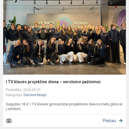
T
k
p
d
–
v
p
I TV klasės projektinė diena – verslumo pažinimui
Paskelbta: 2026-05-21
Kategorija:
Darome kitaip!
Gegužės 18 d. I TV klasės gimnazistai projektinės dienos metu gilinosi
į verslum...
Plačiau