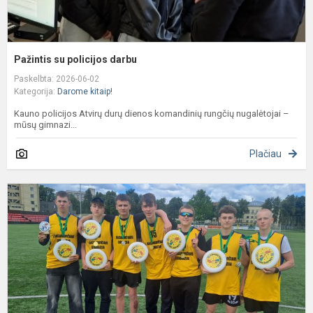
Pažintis su policijos darbu
Paskelbta: 2026-06-02
Kategorija:
Darome kitaip!
Kauno policijos Atvirų durų dienos komandinių rungčių nugalėtojai –
mūsų gimnazi...
Plačiau
P
v
K
m
l
ž