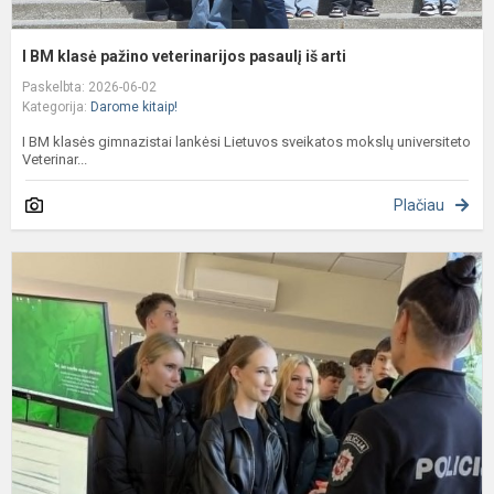
I BM klasė pažino veterinarijos pasaulį iš arti
Paskelbta: 2026-06-02
Kategorija:
Darome kitaip!
I BM klasės gimnazistai lankėsi Lietuvos sveikatos mokslų universiteto
Veterinar...
Plačiau
P
s
p
d