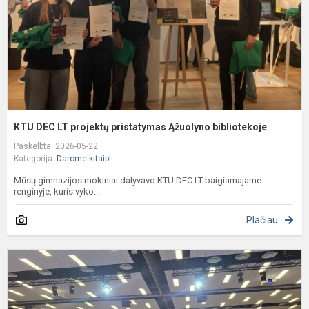
Ą
b
KTU DEC LT projektų pristatymas Ąžuolyno bibliotekoje
Paskelbta: 2026-05-22
Kategorija:
Darome kitaip!
Mūsų gimnazijos mokiniai dalyvavo KTU DEC LT baigiamajame
renginyje, kuris vyko...
Plačiau
P
r
„
T