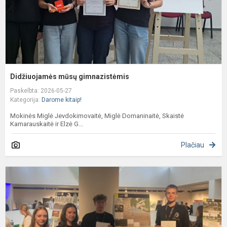
Didžiuojamės mūsų gimnazistėmis
Paskelbta: 2026-05-27
Kategorija:
Darome kitaip!
Mokinės Miglė Jevdokimovaitė, Miglė Domaninaitė, Skaistė
Kamarauskaitė ir Elzė G...
Plačiau
K
D
L
p
p