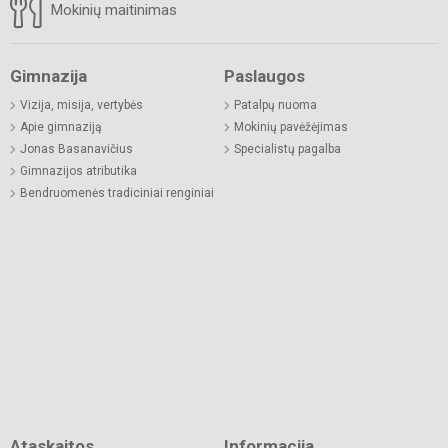
Mokinių maitinimas
Gimnazija
Paslaugos
Vizija, misija, vertybės
Patalpų nuoma
Apie gimnaziją
Mokinių pavėžėjimas
Jonas Basanavičius
Specialistų pagalba
Gimnazijos atributika
Bendruomenės tradiciniai renginiai
Ataskaitos
Informacija