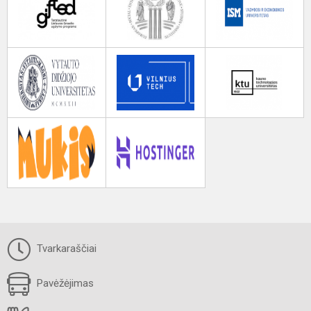
Tvarkaraščiai
Pavėžėjimas