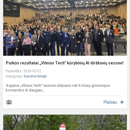
k
A
d
s
Puikūs rezultatai „Vilnius Tech“ kūrybinių AI dirbtuvių sezone!
Paskelbta: 2026-05-22
Kategorija:
Darome kitaip!
9-ajame „Vilnius Tech“ sezone dalyvavo net 6 mūsų gimnazijos
komandos iš daugiau...
Plačiau
D
s