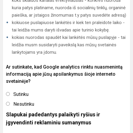
koks sklaidos kanalas efektyviausias - konkreti nuoroda
kuria patys platiname, nuoroda iš socialinių tinklų, organinė
paieška, ar įstaigos žinomumas t.y patys suvedėte adresą)
kokiuose puslapiuose lankėtės ir kiek ten praleidote laiko -
tai leidžia mums daryti išvadas apie turinio kokybę.
kokias nuorodas spaudėt kai lankėtės mūsų puslapyje - tai
leidžia musm susidaryti paveikslą kas mūsų svetainės
lankytojams yra įdomu.
Ar sutinkate, kad Google analytics rinktu nuasmenintą
informaciją apie jūsų apsilankymus šioje interneto
svetainėje?
Sutinku
Nesutinku
Slapukai padedantys palaikyti ryšius ir
įgyvendinti reklaminiu sumanymus