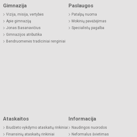
Gimnazija
Paslaugos
Vizija, misija, vertybės
Patalpų nuoma
Apie gimnaziją
Mokinių pavėžėjimas
Jonas Basanavičius
Specialistų pagalba
Gimnazijos atributika
Bendruomenės tradiciniai renginiai
Ataskaitos
Informacija
Biudžeto vykdymo ataskaitų rinkiniai
Naudingos nuorodos
Finansinių ataskaitų rinkiniai
Neformalus švietimas