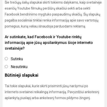
Šie trečiųjų šalių slapukai skirti tokiems dalykams, kaip svetainėje
esančių Youtube filmukų peržiūrų skaičiui sekti arba sekti
Facebook bendrinimo mygtuko paspaudimų skaičių. Šių slapukų
pagalba socialiniai tinklai renka informaciją apie savo vartotojų
pomėgius, kurią vėliau išnaudoja parduodami reklamą.
Ar sutinkate, kad Facebook ir Youtube rinktų
informaciją apie jūsų apsilankymus šioje interneto
svetainėje?
Sutinku
Nesutinku
Būtinieji slapukai
Tai tokie slapukai, kurie skirti prisiminti jūsų naršymui po
interneto svetainei reikalingą informaciją. Pavyzdžiui ankstesnį
aplankytą puslapį arba ankstesnį formos pildymo žingsnį.