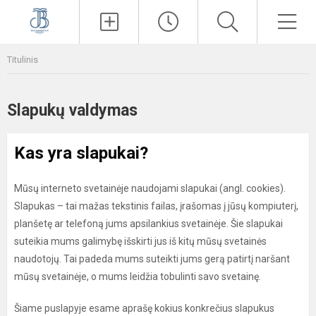
Paieška
Men
Titulinis
Slapukų valdymas
Kas yra slapukai?
Mūsų interneto svetainėje naudojami slapukai (angl. cookies).
Slapukas – tai mažas tekstinis failas, įrašomas į jūsų kompiuterį,
planšetę ar telefoną jums apsilankius svetainėje. Šie slapukai
suteikia mums galimybę išskirti jus iš kitų mūsų svetainės
naudotojų. Tai padeda mums suteikti jums gerą patirtį naršant
mūsų svetainėje, o mums leidžia tobulinti savo svetainę.
Šiame puslapyje esame aprašę kokius konkrečius slapukus