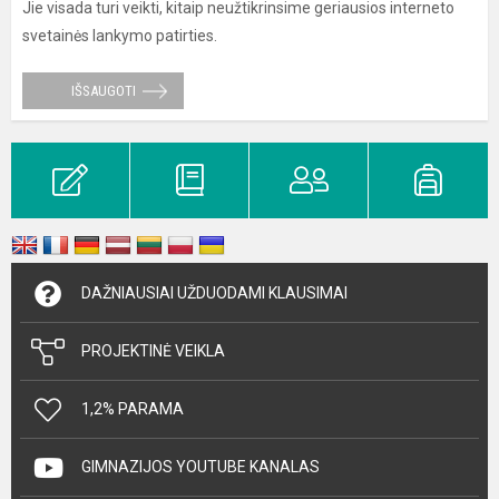
Jie visada turi veikti, kitaip neužtikrinsime geriausios interneto
svetainės lankymo patirties.
IŠSAUGOTI
DAŽNIAUSIAI UŽDUODAMI KLAUSIMAI
PROJEKTINĖ VEIKLA
1,2% PARAMA
GIMNAZIJOS YOUTUBE KANALAS