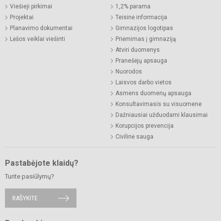
Viešieji pirkimai
1,2% parama
Projektai
Teisinė informacija
Planavimo dokumentai
Gimnazijos logotipas
Lėšos veiklai viešinti
Priėmimas į gimnaziją
Atviri duomenys
Pranešėjų apsauga
Nuorodos
Laisvos darbo vietos
Asmens duomenų apsauga
Konsultavimasis su visuomene
Dažniausiai užduodami klausimai
Korupcijos prevencija
Civilinė sauga
Pastabėjote klaidų?
Turite pasiūlymų?
RAŠYKITE