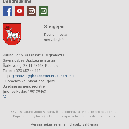
Bendraukime
Steigėjas
Kauno miesto
savivaldybė
Kauno Jono Basanavičiaus gimnazija
Savivaldybės Biudžetinė įstaiga
Šarkuvos g. 28, LT-48168, Kaunas
Tel. nr. +370 657 44 113
El. p.
gimnazija@jbasanavicius.kaunas.lm.lt
Duomenys kaupiami ir saugomi
Juridinių asmenų registre
Įmonės kodas 190139463
© 2018. Kauno Jono Basanavičiaus gimnazija. Visos teisės saugomos.
Kopijuoti turinį be raštiško gimnazijos sutikimo griežtai draudžiama.
Versija neįgaliesiems
Slapukų valdymas