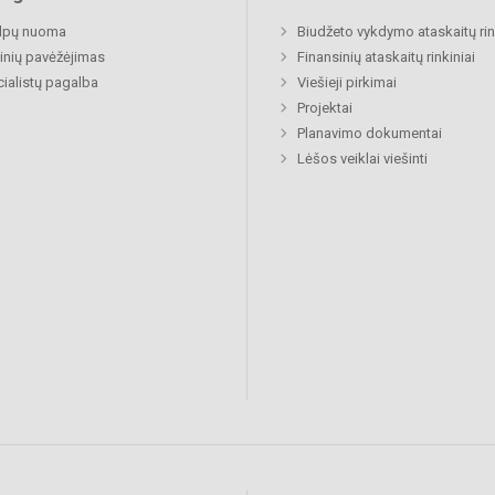
alpų nuoma
Biudžeto vykdymo ataskaitų rin
nių pavėžėjimas
Finansinių ataskaitų rinkiniai
ialistų pagalba
Viešieji pirkimai
Projektai
Planavimo dokumentai
Lėšos veiklai viešinti