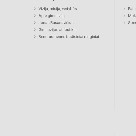
Vizija, misija, vertybės
Pat
Apie gimnaziją
Moki
Jonas Basanavičius
Spec
Gimnazijos atributika
Bendruomenės tradiciniai renginiai