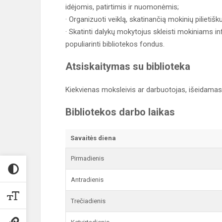
idėjomis, patirtimis ir nuomonėmis;
· Organizuoti veiklą, skatinančią mokinių pilietiš
· Skatinti dalykų mokytojus skleisti mokiniams in
populiarinti bibliotekos fondus.
Atsiskaitymas su biblioteka
Kiekvienas moksleivis ar darbuotojas, išeidamas i
Bibliotekos darbo laikas
Savaitės diena
Pirmadienis
Antradienis
Trečiadienis