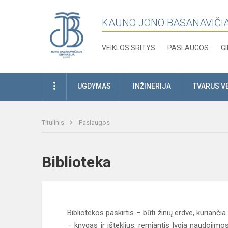
KAUNO JONO BASANAVIČI
VEIKLOS SRITYS
PASLAUGOS
G
UGDYMAS
INŽINERIJA
TVARUS V
Titulinis
Paslaugos
Biblioteka
Bibliotekos paskirtis – būti žinių erdve, kurian
– knygas ir išteklius, remiantis lygia naudojimosi