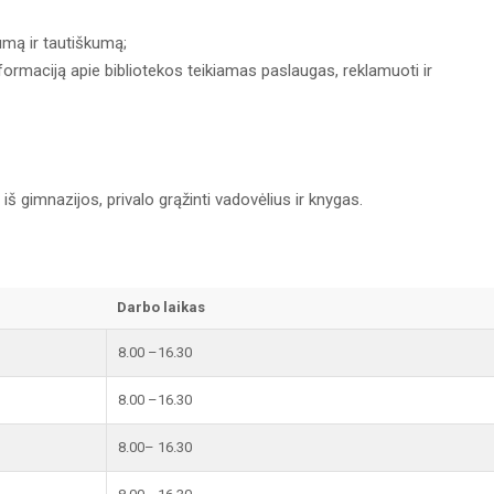
kumą ir tautiškumą;
formaciją apie bibliotekos teikiamas paslaugas, reklamuoti ir
š gimnazijos, privalo grąžinti vadovėlius ir knygas.
Darbo laikas
8.00 –16.30
8.00 –16.30
8.00– 16.30