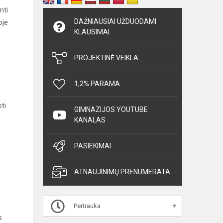
nti
DAŽNIAUSIAI UŽDUODAMI
oje
KLAUSIMAI
PROJEKTINĖ VEIKLA
1,2% PARAMA
ti
GIMNAZIJOS YOUTUBE
KANALAS
PASIEKIMAI
ATNAUJINIMŲ PRENUMERATA
Pertrauka
s