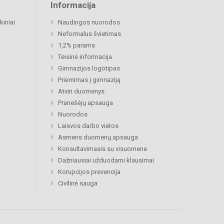
Informacija
kiniai
Naudingos nuorodos
Neformalus švietimas
1,2% parama
Teisinė informacija
Gimnazijos logotipas
Priėmimas į gimnaziją
Atviri duomenys
Pranešėjų apsauga
Nuorodos
Laisvos darbo vietos
Asmens duomenų apsauga
Konsultavimasis su visuomene
Dažniausiai užduodami klausimai
Korupcijos prevencija
Civilinė sauga