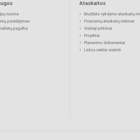
augos
Ataskaitos
alpų nuoma
Biudžeto vykdymo ataskaitų rin
nių pavėžėjimas
Finansinių ataskaitų rinkiniai
ialistų pagalba
Viešieji pirkimai
Projektai
Planavimo dokumentai
Lėšos veiklai viešinti