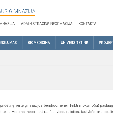
AUS GIMNAZIJA
IMNAZIJA
ADMINISTRACINĖ INFORMACIJA
KONTAKTAI
ERSLUMAS
BIOMEDICINA
UNIVERSITETINĖ
PROJEK
čia pridėtinę vertę gimnazijos bendruomenei. Teikti mokymo(si) paslau
 teise visiems, nepaisant rasės, lyties, religijos, tautybės ar sociali