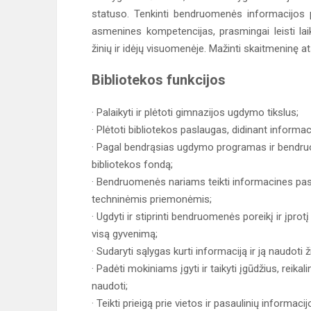
statuso. Tenkinti bendruomenės informacijos po
asmenines kompetencijas, prasmingai leisti laiką,
žinių ir idėjų visuomenėje. Mažinti skaitmeninę ats
Bibliotekos funkcijos
· Palaikyti ir plėtoti gimnazijos ugdymo tikslus;
· Plėtoti bibliotekos paslaugas, didinant informac
· Pagal bendrąsias ugdymo programas ir bendruom
bibliotekos fondą;
· Bendruomenės nariams teikti informacines pasla
techninėmis priemonėmis;
· Ugdyti ir stiprinti bendruomenės poreikį ir įprot
visą gyvenimą;
· Sudaryti sąlygas kurti informaciją ir ją naudoti
· Padėti mokiniams įgyti ir taikyti įgūdžius, reika
naudoti;
· Teikti prieigą prie vietos ir pasaulinių informac