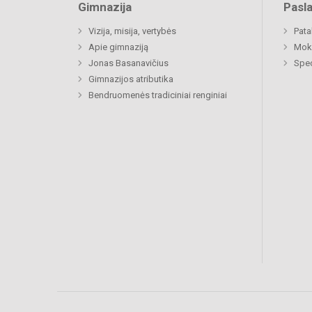
Gimnazija
Pasl
Vizija, misija, vertybės
Pat
Apie gimnaziją
Moki
Jonas Basanavičius
Spec
Gimnazijos atributika
Bendruomenės tradiciniai renginiai