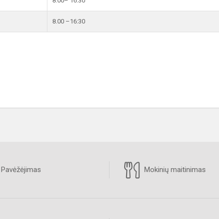
8.00– 16.30
8.00 –16:30
Pavėžėjimas
Mokinių maitinimas