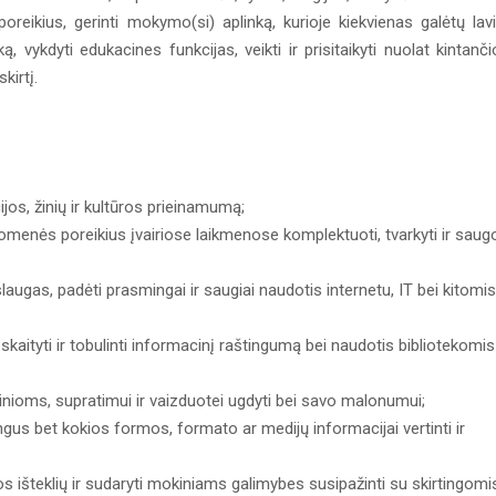
reikius, gerinti mokymo(si) aplinką, kurioje kiekvienas galėtų lavi
 vykdyti edukacines funkcijas, veikti ir prisitaikyti nuolat kintanči
kirtį.
ijos, žinių ir kultūros prieinamumą;
enės poreikius įvairiose laikmenose komplektuoti, tvarkyti ir saugo
ugas, padėti prasmingai ir saugiai naudotis internetu, IT bei kitomis
į skaityti ir tobulinti informacinį raštingumą bei naudotis bibliotekomis
 žinioms, supratimui ir vaizduotei ugdyti bei savo malonumui;
lingus bet kokios formos, formato ar medijų informacijai vertinti ir
ijos išteklių ir sudaryti mokiniams galimybes susipažinti su skirtingomi