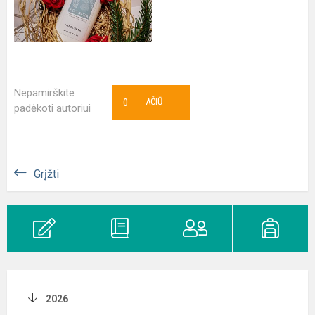
Nepamirškite
0
AČIŪ
padėkoti autoriui
Grįžti
2026