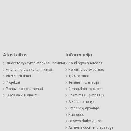
Ataskaitos
Informacija
Biudžeto vykdymo ataskaitų rinkiniai
Naudingos nuorodos
Finansinių ataskaitų rinkiniai
Neformalus švietimas
Viešieji pirkimai
1,2% parama
Projektai
Teisinė informacija
Planavimo dokumentai
Gimnazijos logotipas
Lėšos veiklai viešinti
Priėmimas į gimnaziją
Atviri duomenys
Pranešėjų apsauga
Nuorodos
Laisvos darbo vietos
Asmens duomenų apsauga