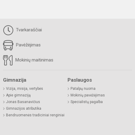
Tvarkaraščiai
Pavėžėjimas
Mokinių maitinimas
Gimnazija
Paslaugos
Vizija, misija, vertybės
Patalpų nuoma
Apie gimnaziją
Mokinių pavėžėjimas
Jonas Basanavičius
Specialistų pagalba
Gimnazijos atributika
Bendruomenės tradiciniai renginiai