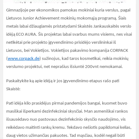
Gimnazijoje per ekonomikos pamokas mokiniai kuria verslus, pagal
Lietuvos Junior Achievement mokinių mokomąją programą. Šiais
metais labai džiaugiamės pristatydami Skaistės Jankauskaitės verslo
idėją ECO AURA. Šis projektas labai svarbus mums visiems, nes visai
netikėtai prie projekto įgyvendinimo prisidėjo verslininkai iš
Lietuvos, bei Vokietijos. Vokietijos pakavimo kompanija CORPACK
(
www.corpack.de
) sužinojus, kad taros kosmetikai, reikia mokinių
verslumo projektui, net neprašius išsiuntė 200vnt nemokamai.
Paskaitykite ką apie idėją ir jos įgyvendinimo etapus rašo pati
Skaistė:
Pati idėja kilo prasidėjus pirmai pandemijos bangai, kuomet buvo
masiškai išperkami dezinfekciniai skysčiai. Man asmeniškai rankos
išsausėdavo nuo pastovaus dezinfekcinio skysčio naudojimo, vis
reikėdavo maitinti rankų kremu. Tekdavo nešiotis papildomai kelias,
daug vietos užimančias pakuotes. Tad mąsčiau, kodėl negali būti