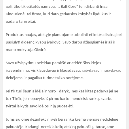
gelį. Liko tik etiketės gamyba. ,, Balt Core" ten dirbanti Inga
Kindurienė- tai firma, kuri daro geriausios kokybės lipdukus ir
padaro tai greitai.
Produktas naujas, ateityje planuojame tobulinti etiketės dizainą bei
pasiūlyti didesnę kvapų įvairovę. Savo darbu džiaugiamės ir aš ir
mano mokytoja Giedrė.
Savo užsispyrimu neleidau pamiršti ar atidėti šios idėjos
įgyvendinimo, vis klausdavau ir klausdavau, rašydavau ir rašydavau
tiekėjams, ir pagaliau turime tai ko norėjome.
Jei tik turi šaunią idėją ir noro - daryk, nes kas kitas padarys jei ne
tu? Tikėk, jei nepavyks iš pirmo karto, nenuleisk rankų, svarbu
tvirtai laikytis savo idėjos ir ją puoselėti.
Jums siūlome dezinfekcinį gelį bei rankų kremą vienoje nedidelėje
pakuotėje. Kadangi nereikia kelių atskirų pakuočių, tausojame