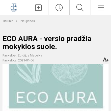
Paieška
Men
Titulinis
Naujienos
ECO AURA - verslo pradžia
mokyklos suole.
Paskelbė : Egidijus Maceika
Paskelbta: 2021-01-06