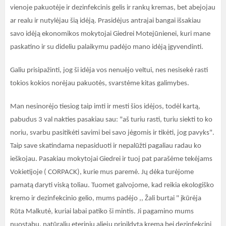
vienoje pakuotėje ir dezinfekcinis gelis ir rankų kremas, bet abejojau
ar realu ir nutylėjau šią idėją. Prasidėjus antrajai bangai išsakiau
savo idėją ekonomikos mokytojai Giedrei Motejūnienei, kuri mane
paskatino ir su dideliu palaikymu padėjo mano idėją įgyvendinti.
Galiu prisipažinti, jog ši idėja vos nenuėjo veltui, nes nesisekė rasti
tokios kokios norėjau pakuotės, svarstėme kitas galimybes.
Man nesinorėjo tiesiog taip imti ir mesti šios idėjos, todėl kartą,
pabudus 3 val nakties pasakiau sau: "aš turiu rasti, turiu siekti to ko
noriu, svarbu pasitikėti savimi bei savo jėgomis ir tikėti, jog pavyks".
Taip save skatindama nepasiduoti ir nepalūžti pagaliau radau ko
ieškojau. Pasakiau mokytojai Giedrei ir tuoj pat parašėme tekėjams
Vokietijoje ( CORPACK), kurie mus paremė. Jų dėka turėjome
pamatą daryti viską toliau. Tuomet galvojome, kad reikia ekologiško
kremo ir dezinfekcinio gelio, mums padėjo ,, Žali burtai " įkūrėja
Rūta Malkutė, kuriai labai patiko ši mintis. Ji pagamino mums
nuostabų, natūralių eterinių aliejų pripildytą kremą bei dezinfekcinį