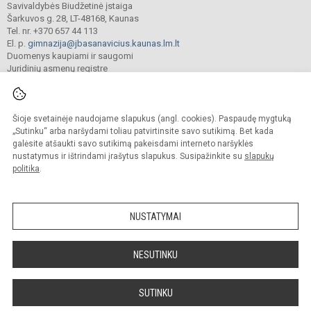
Savivaldybės Biudžetinė įstaiga
Šarkuvos g. 28, LT-48168, Kaunas
Tel. nr. +370 657 44 113
El. p.
gimnazija@jbasanavicius.kaunas.lm.lt
Duomenys kaupiami ir saugomi
Juridinių asmenų registre
Įmonės kodas 190139463
Šioje svetainėje naudojame slapukus (angl. cookies). Paspaudę mygtuką
© 2018. Kauno Jono Basanavičiaus gimnazija. Visos teisės saugomos.
„Sutinku“ arba naršydami toliau patvirtinsite savo sutikimą. Bet kada
Kopijuoti turinį be raštiško gimnazijos sutikimo griežtai draudžiama.
galėsite atšaukti savo sutikimą pakeisdami interneto naršyklės
nustatymus ir ištrindami įrašytus slapukus. Susipažinkite su
slapukų
Versija neįgaliesiems
Slapukų valdymas
politika
.
Mes kuriame mokykloms
SVETAINESMOKYKLOMS.LT
NUSTATYMAI
NESUTINKU
SUTINKU