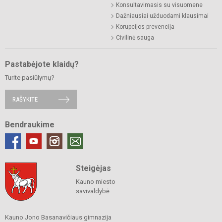
Konsultavimasis su visuomene
Dažniausiai užduodami klausimai
Korupcijos prevencija
Civilinė sauga
Pastabėjote klaidų?
Turite pasiūlymų?
RAŠYKITE
Bendraukime
Steigėjas
Kauno miesto
savivaldybė
Kauno Jono Basanavičiaus gimnazija