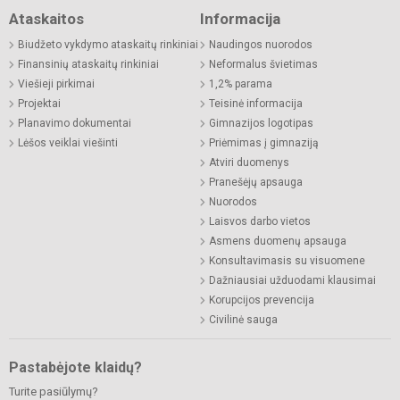
Ataskaitos
Informacija
Biudžeto vykdymo ataskaitų rinkiniai
Naudingos nuorodos
Finansinių ataskaitų rinkiniai
Neformalus švietimas
Viešieji pirkimai
1,2% parama
Projektai
Teisinė informacija
Planavimo dokumentai
Gimnazijos logotipas
Lėšos veiklai viešinti
Priėmimas į gimnaziją
Atviri duomenys
Pranešėjų apsauga
Nuorodos
Laisvos darbo vietos
Asmens duomenų apsauga
Konsultavimasis su visuomene
Dažniausiai užduodami klausimai
Korupcijos prevencija
Civilinė sauga
Pastabėjote klaidų?
Turite pasiūlymų?