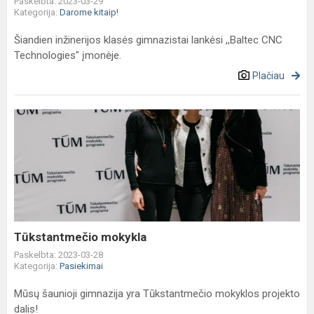
Paskelbta: 2023-03-29
Kategorija:
Darome kitaip!
Šiandien inžinerijos klasės gimnazistai lankėsi ,,Baltec CNC
Technologies" įmonėje.
Plačiau
Tūkstantmečio
mokykla
Tūkstantmečio mokykla
Paskelbta: 2023-03-28
Kategorija:
Pasiekimai
Mūsų šaunioji gimnazija yra Tūkstantmečio mokyklos projekto
dalis!