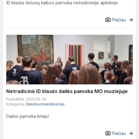
ID klasės lietuvių kalbos pamoka netradicinėje aplinkoje.
Plačiau
Netradicinė
ID
klasės
dailės
pamoka
MO
muziejuje
Netradicinė ID klasės dailės pamoka MO muziejuje
Paskelbta: 2023-03-14
Kategorija:
Bendruomeniškumas
Dailės pamoka kitaip!
Plačiau