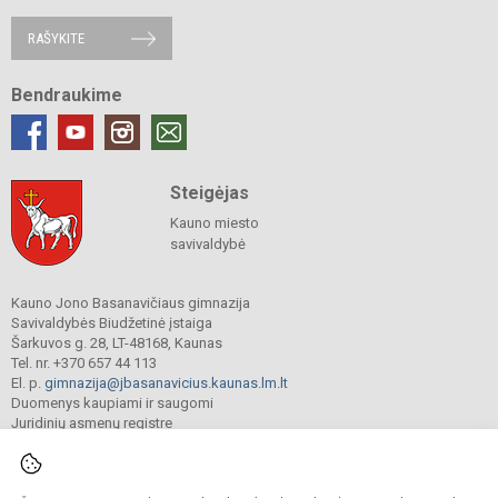
RAŠYKITE
Bendraukime
Steigėjas
Kauno miesto
savivaldybė
Kauno Jono Basanavičiaus gimnazija
Savivaldybės Biudžetinė įstaiga
Šarkuvos g. 28, LT-48168, Kaunas
Tel. nr. +370 657 44 113
El. p.
gimnazija@jbasanavicius.kaunas.lm.lt
Duomenys kaupiami ir saugomi
Juridinių asmenų registre
Įmonės kodas 190139463