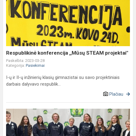
Respublikinė
konferencija
,,Mūsų
STEAM
projektai"
Respublikinė konferencija ,,Mūsų STEAM projektai"
Paskelbta: 2023-03-28
Kategorija:
Pasiekimai
I-ų ir II-ų inžinierių klasių gimnazistai su savo projektiniais
darbais dalyvavo respublik...
Plačiau
"Giesmių
giesmelės"
konkursas