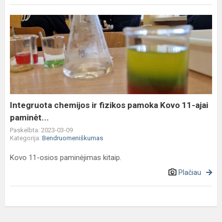
Integruota
chemijos
ir
fizikos
pamoka
Kovo
11-
ajai
Integruota chemijos ir fizikos pamoka Kovo 11-ajai
paminėt...
paminėt...
Paskelbta: 2023-03-09
Kategorija:
Bendruomeniškumas
Kovo 11-osios paminėjimas kitaip.
Plačiau