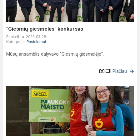
"Giesmių giesmelės" konkursas
Paskelbta: 2023-03-28
Kategorija:
Pasiekimai
Mūsų ansamblis dalyvavo "Giesmių giesmelėje".
Plačiau
Maisto
banko
akcija