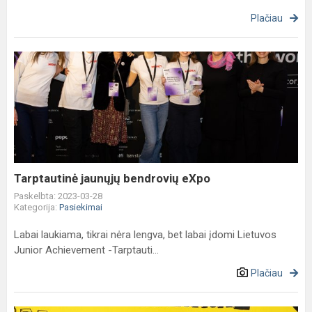
Plačiau
Tarptautinė
jaunųjų
bendrovių
eXpo
Tarptautinė jaunųjų bendrovių eXpo
Paskelbta: 2023-03-28
Kategorija:
Pasiekimai
Labai laukiama, tikrai nėra lengva, bet labai įdomi Lietuvos
Junior Achievement -Tarptauti...
Plačiau