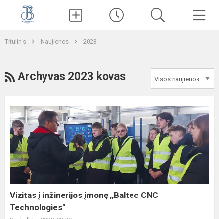
Paieška
Men
Titulinis
Naujienos
2023
RSS
Archyvas 2023 kovas
Vizitas
į
inžinerijos
įmonę
,,Baltec
CNC
Technologies"
Vizitas į inžinerijos įmonę ,,Baltec CNC
Technologies"