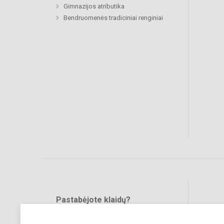
Gimnazijos atributika
Bendruomenės tradiciniai renginiai
Pastabėjote klaidų?
Bend
Turite pasiūlymų?