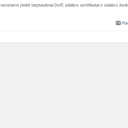
zistams įteikti tarptautiniai DofE sidabro sertifikatai ir sidabro ženkl
Pla