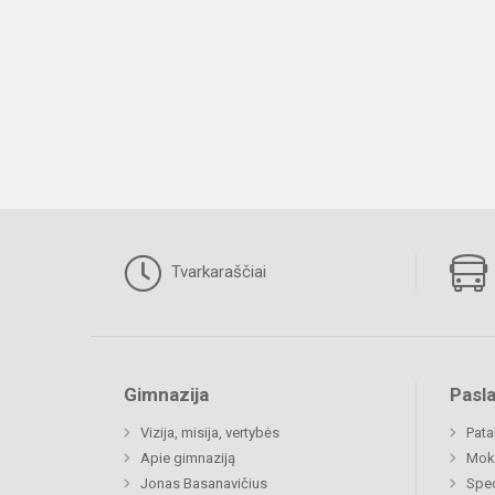
Tvarkaraščiai
Gimnazija
Pasl
Vizija, misija, vertybės
Pat
Apie gimnaziją
Moki
Jonas Basanavičius
Spec