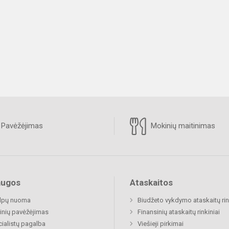
Pavėžėjimas
Mokinių maitinimas
augos
Ataskaitos
alpų nuoma
Biudžeto vykdymo ataskaitų rin
nių pavėžėjimas
Finansinių ataskaitų rinkiniai
ialistų pagalba
Viešieji pirkimai