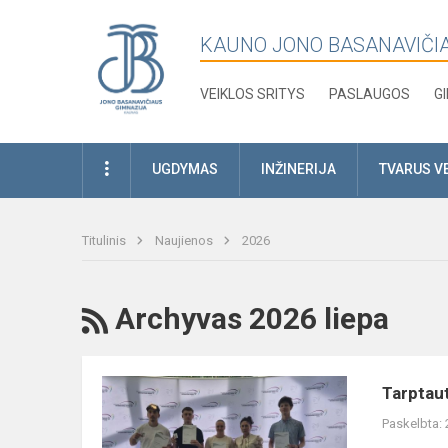
KAUNO JONO BASANAVIČI
VEIKLOS SRITYS
PASLAUGOS
G
UGDYMAS
INŽINERIJA
TVARUS V
Titulinis
Naujienos
2026
RSS
Archyvas 2026 liepa
Tarptautiniai
Tarptaut
DofE
Paskelbta:
sidabro