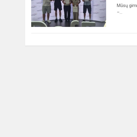
apdovanojimai
Mūsų gimna
–
–...
didžiuojamės
mūs...