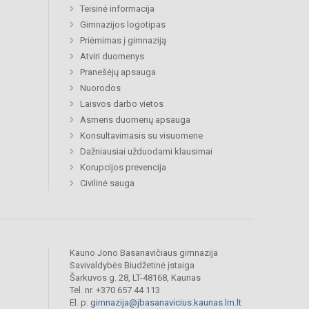
Teisinė informacija
Gimnazijos logotipas
Priėmimas į gimnaziją
Atviri duomenys
Pranešėjų apsauga
Nuorodos
Laisvos darbo vietos
Asmens duomenų apsauga
Konsultavimasis su visuomene
Dažniausiai užduodami klausimai
Korupcijos prevencija
Civilinė sauga
Kauno Jono Basanavičiaus gimnazija
Savivaldybės Biudžetinė įstaiga
Šarkuvos g. 28, LT-48168, Kaunas
Tel. nr. +370 657 44 113
El. p.
gimnazija@jbasanavicius.kaunas.lm.lt