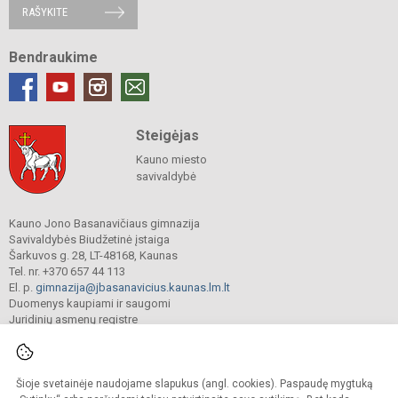
RAŠYKITE
Bendraukime
Steigėjas
Kauno miesto
savivaldybė
Kauno Jono Basanavičiaus gimnazija
Savivaldybės Biudžetinė įstaiga
Šarkuvos g. 28, LT-48168, Kaunas
Tel. nr. +370 657 44 113
El. p.
gimnazija@jbasanavicius.kaunas.lm.lt
Duomenys kaupiami ir saugomi
Juridinių asmenų registre
Įmonės kodas 190139463
Šioje svetainėje naudojame slapukus (angl. cookies). Paspaudę mygtuką