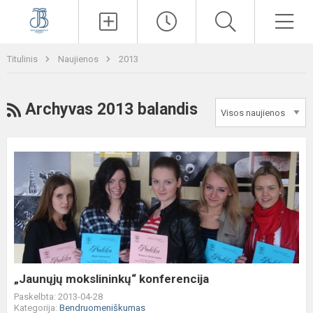
Paieška
Men
Titulinis
Naujienos
2013
RSS
Archyvas 2013 balandis
„Jaunųjų
mokslininkų“
konferencija
„Jaunųjų mokslininkų“ konferencija
Paskelbta: 2013-04-28
Kategorija:
Bendruomeniškumas