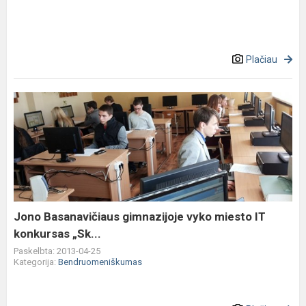
Plačiau
Jono
Basanavičiaus
gimnazijoje
vyko
miesto
IT
konkursas
„Sk...
Jono Basanavičiaus gimnazijoje vyko miesto IT
konkursas „Sk...
Paskelbta: 2013-04-25
Kategorija:
Bendruomeniškumas