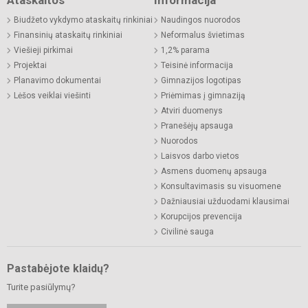
Ataskaitos
Informacija
Biudžeto vykdymo ataskaitų rinkiniai
Naudingos nuorodos
Finansinių ataskaitų rinkiniai
Neformalus švietimas
Viešieji pirkimai
1,2% parama
Projektai
Teisinė informacija
Planavimo dokumentai
Gimnazijos logotipas
Lėšos veiklai viešinti
Priėmimas į gimnaziją
Atviri duomenys
Pranešėjų apsauga
Nuorodos
Laisvos darbo vietos
Asmens duomenų apsauga
Konsultavimasis su visuomene
Dažniausiai užduodami klausimai
Korupcijos prevencija
Civilinė sauga
Pastabėjote klaidų?
Turite pasiūlymų?