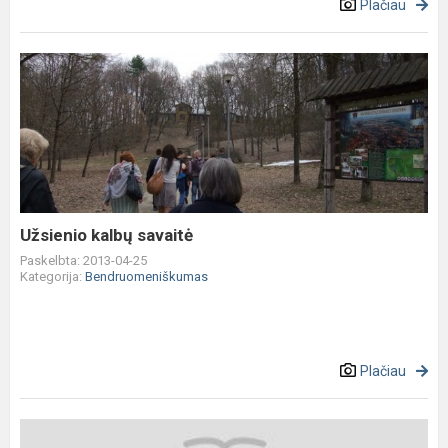
Plačiau
Užsienio
kalbų
savaitė
Užsienio kalbų savaitė
Paskelbta: 2013-04-25
Kategorija:
Bendruomeniškumas
Plačiau
2013-