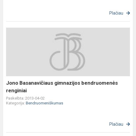
Plačiau
Jono
Basanavičiaus
gimnazijos
bendruomenės
renginiai
Jono Basanavičiaus gimnazijos bendruomenės
renginiai
Paskelbta: 2013-04-02
Kategorija:
Bendruomeniškumas
Plačiau