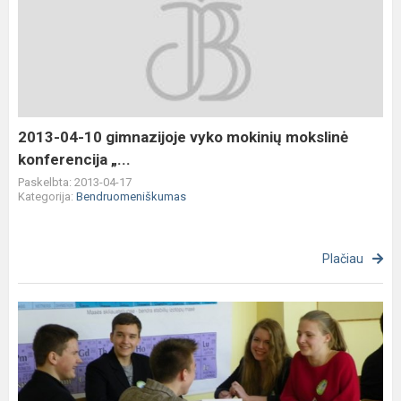
04-
10
gimnazijoje
vyko
mokinių
mokslinė
konferencija
2013-04-10 gimnazijoje vyko mokinių mokslinė
„...
konferencija „...
Paskelbta: 2013-04-17
Kategorija:
Bendruomeniškumas
Plačiau
9
klasių
viktorina
„Gamtos
labirintuose“