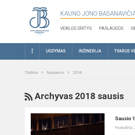
KAUNO JONO BASANAVIČI
VEIKLOS SRITYS
PASLAUGOS
G
UGDYMAS
INŽINERIJA
TVARUS V
Titulinis
Naujienos
2018
RSS
Archyvas 2018 sausis
Sausio
Sausio 1
13
Paskelbta:
-