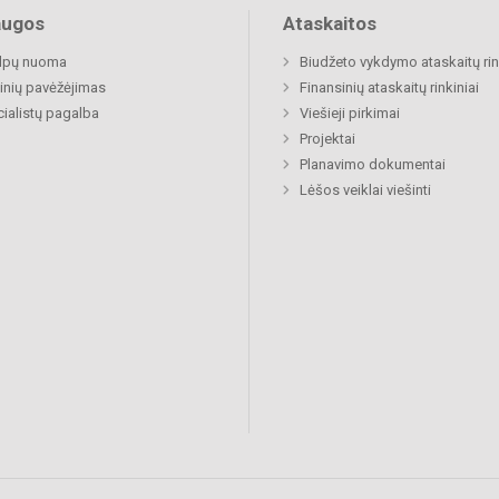
augos
Ataskaitos
alpų nuoma
Biudžeto vykdymo ataskaitų rin
nių pavėžėjimas
Finansinių ataskaitų rinkiniai
ialistų pagalba
Viešieji pirkimai
Projektai
Planavimo dokumentai
Lėšos veiklai viešinti