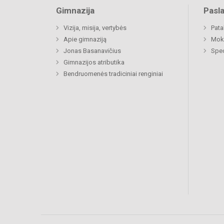
Gimnazija
Pasl
Vizija, misija, vertybės
Pat
Apie gimnaziją
Moki
Jonas Basanavičius
Spec
Gimnazijos atributika
Bendruomenės tradiciniai renginiai