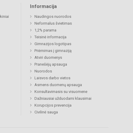
Informacija
kiniai
Naudingos nuorodos
Neformalus švietimas
1,2% parama
Teisinė informacija
Gimnazijos logotipas
Priėmimas į gimnaziją
Atviri duomenys
Pranešėjų apsauga
Nuorodos
Laisvos darbo vietos
Asmens duomenų apsauga
Konsultavimasis su visuomene
Dažniausiai užduodami klausimai
Korupcijos prevencija
Civilinė sauga