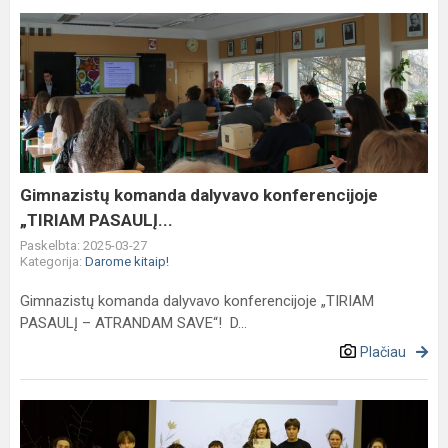
Gimnazistų
komanda
dalyvavo konferencijoje
„TIRIAM
PASAULĮ...
Gimnazistų komanda dalyvavo konferencijoje
„TIRIAM PASAULĮ...
Paskelbta: 2025-03-27
Kategorija:
Darome kitaip!
Gimnazistų komanda dalyvavo konferencijoje „TIRIAM
PASAULĮ – ATRANDAM SAVE“! D...
Plačiau
Konkursas
„Mokslo