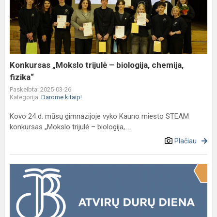
trijulė
–
biologija,
chemija,
fizika“
Konkursas „Mokslo trijulė – biologija, chemija,
fizika“
Paskelbta: 2025-03-26
Kategorija:
Darome kitaip!
Kovo 24 d. mūsų gimnazijoje vyko Kauno miesto STEAM
konkursas „Mokslo trijulė – biologija,...
Plačiau
Kviečiame
į
atvirų
durų
dieną!