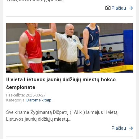
Plačiau
II
vieta
Lietuvos
jaunių
didžiųjų
miestų
bokso
čempionate
II vieta Lietuvos jaunių didžiųjų miestų bokso
čempionate
Paskelbta: 2025-03-27
Kategorija:
Darome kitaip!
Sveikiname Žygimantą Dičpetrį (I AI kl.) laimėjus II vietą
Lietuvos jaunių didžiųjų miestų...
Plačiau