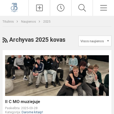
Paieška
Men
Titulinis
Naujienos
2025
RSS
Archyvas 2025 kovas
II
C
MO
muziejuje
II C MO muziejuje
Paskelbta: 2025-03-28
Kategorija:
Darome kitaip!