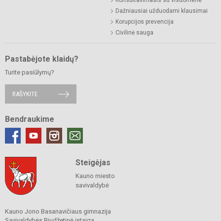
Konsultavimasis su visuomene
Dažniausiai užduodami klausimai
Korupcijos prevencija
Civilinė sauga
Pastabėjote klaidų?
Turite pasiūlymų?
RAŠYKITE
Bendraukime
Steigėjas
Kauno miesto
savivaldybė
Kauno Jono Basanavičiaus gimnazija
Savivaldybės Biudžetinė įstaiga