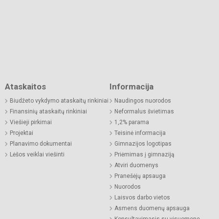
Ataskaitos
Informacija
Biudžeto vykdymo ataskaitų rinkiniai
Naudingos nuorodos
Finansinių ataskaitų rinkiniai
Neformalus švietimas
Viešieji pirkimai
1,2% parama
Projektai
Teisinė informacija
Planavimo dokumentai
Gimnazijos logotipas
Lėšos veiklai viešinti
Priėmimas į gimnaziją
Atviri duomenys
Pranešėjų apsauga
Nuorodos
Laisvos darbo vietos
Asmens duomenų apsauga