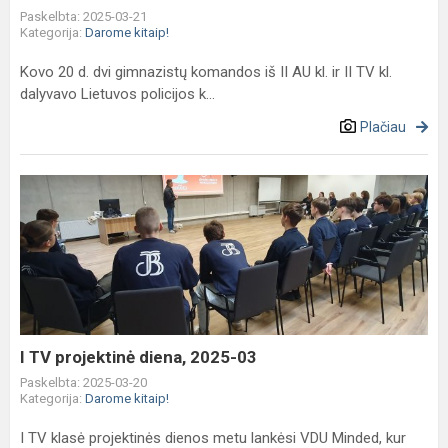
Paskelbta: 2025-03-21
Kategorija:
Darome kitaip!
Kovo 20 d. dvi gimnazistų komandos iš II AU kl. ir II TV kl.
dalyvavo Lietuvos policijos k...
Plačiau
I
TV
projektinė
diena,
2025-
03
I TV projektinė diena, 2025-03
Paskelbta: 2025-03-20
Kategorija:
Darome kitaip!
I TV klasė projektinės dienos metu lankėsi VDU Minded, kur