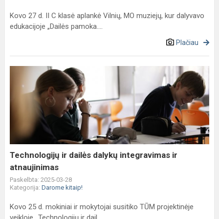
Kovo 27 d. II C klasė aplankė Vilnių, MO muziejų, kur dalyvavo
edukacijoje „Dailės pamoka....
Plačiau
Technologijų
ir
dailės
dalykų
integravimas
ir
atnaujinimas
Technologijų ir dailės dalykų integravimas ir
atnaujinimas
Paskelbta: 2025-03-28
Kategorija:
Darome kitaip!
Kovo 25 d. mokiniai ir mokytojai susitiko TŪM projektinėje
veikloje ,,Technologijų ir dail...