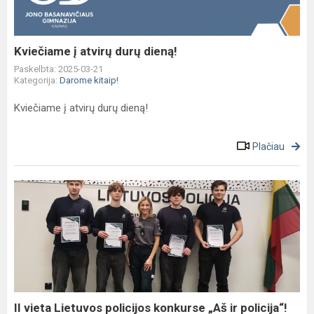
Kviečiame į atvirų durų dieną!
Paskelbta: 2025-03-21
Kategorija:
Darome kitaip!
Kviečiame į atvirų durų dieną!
Plačiau
II
vieta
Lietuvos
policijos
konkurse
„Aš
ir
policija“!
II vieta Lietuvos policijos konkurse „Aš ir policija“!