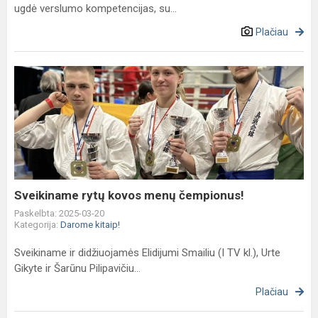
ugdė verslumo kompetencijas, su...
Plačiau
Sveikiname
rytų
kovos
menų
čempionus!
Sveikiname rytų kovos menų čempionus!
Paskelbta: 2025-03-20
Kategorija:
Darome kitaip!
Sveikiname ir didžiuojamės Elidijumi Smailiu (I TV kl.), Urte
Gikyte ir Šarūnu Pilipavičiu...
Plačiau