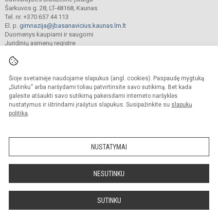
Šarkuvos g. 28, LT-48168, Kaunas
Tel. nr. +370 657 44 113
El. p.
gimnazija@jbasanavicius.kaunas.lm.lt
Duomenys kaupiami ir saugomi
Juridinių asmenų registre
Įmonės kodas 190139463
Šioje svetainėje naudojame slapukus (angl. cookies). Paspaudę mygtuką
© 2018. Kauno Jono Basanavičiaus gimnazija. Visos teisės saugomos.
„Sutinku“ arba naršydami toliau patvirtinsite savo sutikimą. Bet kada
Kopijuoti turinį be raštiško gimnazijos sutikimo griežtai draudžiama.
galėsite atšaukti savo sutikimą pakeisdami interneto naršyklės
nustatymus ir ištrindami įrašytus slapukus. Susipažinkite su
slapukų
Versija neįgaliesiems
Slapukų valdymas
politika
.
Mes kuriame mokykloms
SVETAINESMOKYKLOMS.LT
NUSTATYMAI
NESUTINKU
SUTINKU