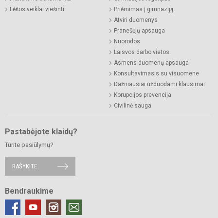
Lėšos veiklai viešinti
Priėmimas į gimnaziją
Atviri duomenys
Pranešėjų apsauga
Nuorodos
Laisvos darbo vietos
Asmens duomenų apsauga
Konsultavimasis su visuomene
Dažniausiai užduodami klausimai
Korupcijos prevencija
Civilinė sauga
Pastabėjote klaidų?
Turite pasiūlymų?
RAŠYKITE
Bendraukime