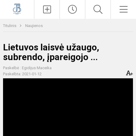
Paieška
Men
Titulinis
Naujienos
Lietuvos laisvė užaugo,
subrendo, įpareigojo ...
Paskelbė : Egidijus Maceika
Paskelbta: 2021-01-12