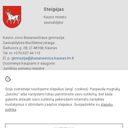
Steigėjas
Kauno miesto
savivaldybė
Kauno Jono Basanavičiaus gimnazija
Savivaldybės Biudžetinė įstaiga
Šarkuvos g. 28, LT-48168, Kaunas
Tel. nr. +370 657 44 113
El. p.
gimnazija@jbasanavicius.kaunas.lm.lt
Duomenys kaupiami ir saugomi
Juridinių asmenų registre
Įmonės kodas 190139463
Šioje svetainėje naudojame slapukus (angl. cookies). Paspaudę mygtuką
© 2018. Kauno Jono Basanavičiaus gimnazija. Visos teisės saugomos.
„Sutinku“ arba naršydami toliau patvirtinsite savo sutikimą. Bet kada
Kopijuoti turinį be raštiško gimnazijos sutikimo griežtai draudžiama.
galėsite atšaukti savo sutikimą pakeisdami interneto naršyklės
nustatymus ir ištrindami įrašytus slapukus. Susipažinkite su
slapukų
Versija neįgaliesiems
Slapukų valdymas
politika
.
Mes kuriame mokykloms
SVETAINESMOKYKLOMS.LT