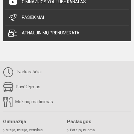
GIMNAZIJOS YOUTUBE KANALAS
PASIEKIMAI
ATNAUJINIMŲ PRENUMERATA
Tvarkaraščiai
Pavėžėjimas
Mokinių maitinimas
Gimnazija
Paslaugos
Vizija, misija, vertybės
Patalpų nuoma