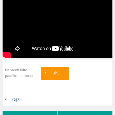
Nepamirškite
1
AČIŪ
padėkoti autoriui
Grįžti