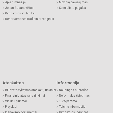
Apie gimnaziją
Mokinių pavėžėjimas
Jonas Basanavičius
Specialistų pagalba
Gimnazijos atributika
Bendruomenės tradiciniai renginiai
Ataskaitos
Informacija
Biudžeto vykdymo ataskaitų rinkiniai
Naudingos nuorodos
Finansinių ataskaitų rinkiniai
Neformalus švietimas
Viešieji pirkimai
1,2% parama
Projektai
Teisinė informacija
Planavimo dokumentai
Gimnazijos logotipas