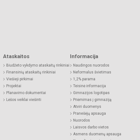
Ataskaitos
Informacija
Biudžeto vykdymo ataskaitų rinkiniai
Naudingos nuorodos
Finansinių ataskaitų rinkiniai
Neformalus švietimas
Viešieji pirkimai
1,2% parama
Projektai
Teisinė informacija
Planavimo dokumentai
Gimnazijos logotipas
Lėšos veiklai viešinti
Priėmimas į gimnaziją
Atviri duomenys
Pranešėjų apsauga
Nuorodos
Laisvos darbo vietos
Asmens duomenų apsauga