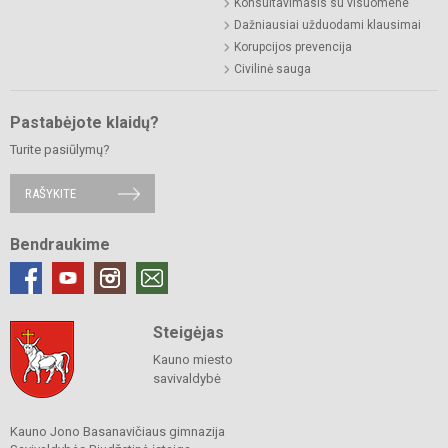
Konsultavimasis su visuomene
Dažniausiai užduodami klausimai
Korupcijos prevencija
Civilinė sauga
Pastabėjote klaidų?
Turite pasiūlymų?
RAŠYKITE
Bendraukime
Steigėjas
Kauno miesto
savivaldybė
Kauno Jono Basanavičiaus gimnazija