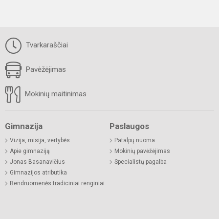
Tvarkaraščiai
Pavėžėjimas
Mokinių maitinimas
Gimnazija
Paslaugos
Vizija, misija, vertybės
Patalpų nuoma
Apie gimnaziją
Mokinių pavėžėjimas
Jonas Basanavičius
Specialistų pagalba
Gimnazijos atributika
Bendruomenės tradiciniai renginiai