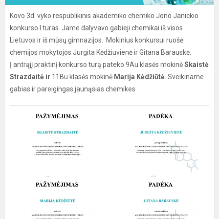
Kovo 3d. vyko respublikinis akademiko chemiko Jono Janickio
konkurso I turas. Jame dalyvavo gabieji chemikai iš visos
Lietuvos ir iš mūsų gimnazijos. Mokinius konkursui ruošė
chemijos mokytojos Jurgita Kėdžiuvienė ir Gitana Barauskė.
Į antrąjį praktinį konkurso turą pateko 9Au klasės mokinė
Skaistė
Strazdaitė ir
11Bu klasės mokinė
Marija Kėdžiūtė
. Sveikiname
gabias ir pareigingas jaunąsias chemikes.