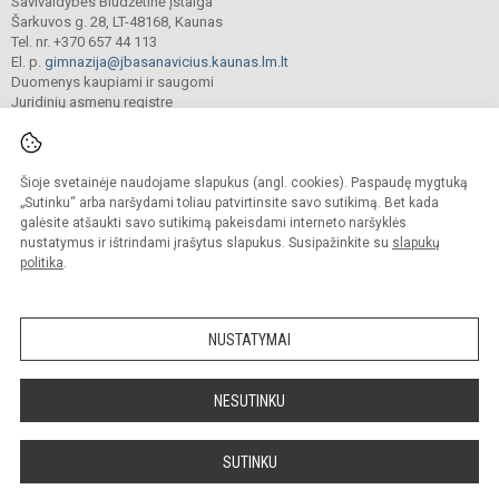
Savivaldybės Biudžetinė įstaiga
Šarkuvos g. 28, LT-48168, Kaunas
Tel. nr. +370 657 44 113
El. p.
gimnazija@jbasanavicius.kaunas.lm.lt
Duomenys kaupiami ir saugomi
Juridinių asmenų registre
Įmonės kodas 190139463
Šioje svetainėje naudojame slapukus (angl. cookies). Paspaudę mygtuką
© 2018. Kauno Jono Basanavičiaus gimnazija. Visos teisės saugomos.
„Sutinku“ arba naršydami toliau patvirtinsite savo sutikimą. Bet kada
Kopijuoti turinį be raštiško gimnazijos sutikimo griežtai draudžiama.
galėsite atšaukti savo sutikimą pakeisdami interneto naršyklės
nustatymus ir ištrindami įrašytus slapukus. Susipažinkite su
slapukų
Versija neįgaliesiems
Slapukų valdymas
politika
.
Mes kuriame mokykloms
SVETAINESMOKYKLOMS.LT
NUSTATYMAI
NESUTINKU
SUTINKU