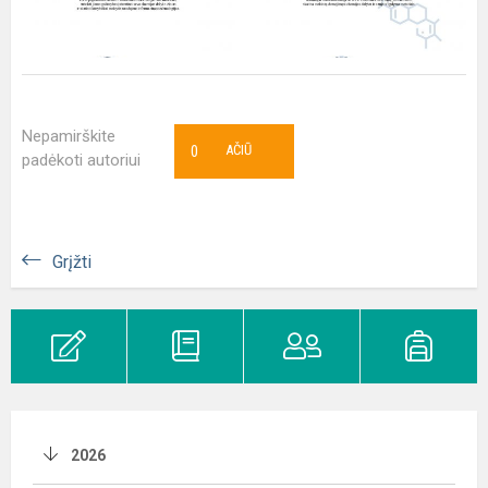
Nepamirškite
0
AČIŪ
padėkoti autoriui
Grįžti
2026