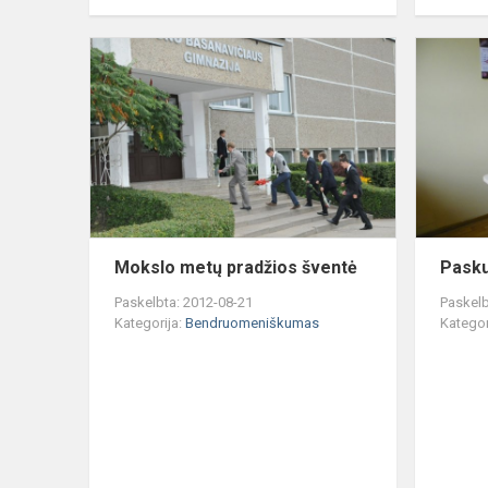
Mokslo
metų
pradžios
šventė
Mokslo metų pradžios šventė
Pasku
Paskelbta: 2012-08-21
Paskelb
Kategorija:
Bendruomeniškumas
Kategor