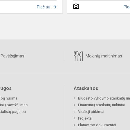
Plačiau
Pla
Pavėžėjimas
Mokinių maitinimas
augos
Ataskaitos
alpų nuoma
Biudžeto vykdymo ataskaitų rin
nių pavėžėjimas
Finansinių ataskaitų rinkiniai
ialistų pagalba
Viešieji pirkimai
Projektai
Planavimo dokumentai