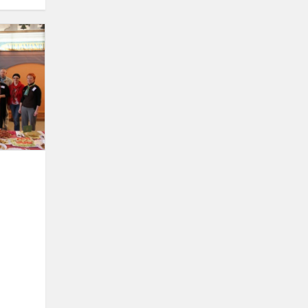
Tarptautinis
Comenius
projektas
„Sveiki
atvykę
į
mano
miest...