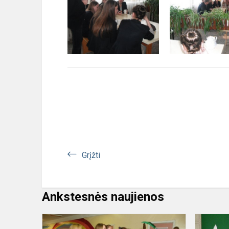
Grįžti
Ankstesnės naujienos
Krikštynos