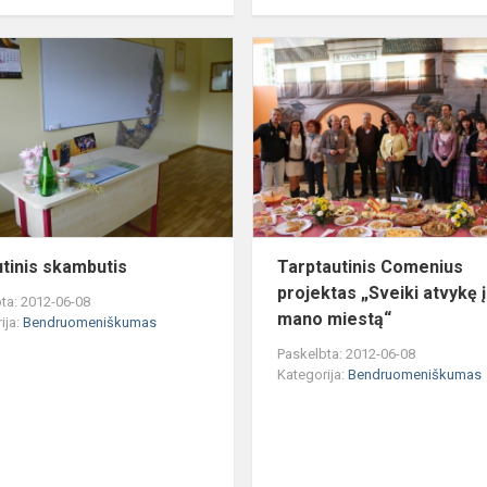
Paskutinis
skambutis
tinis skambutis
Tarptautinis Comenius
projektas „Sveiki atvykę į
ta: 2012-06-08
mano miestą“
ija:
Bendruomeniškumas
Paskelbta: 2012-06-08
Kategorija:
Bendruomeniškumas