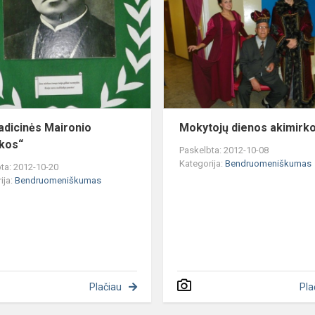
Maironio
pamokos“
adicinės Maironio
Mokytojų dienos akimirk
kos“
Paskelbta: 2012-10-08
Kategorija:
Bendruomeniškumas
ta: 2012-10-20
ija:
Bendruomeniškumas
Plačiau
Pla