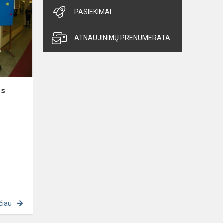
dienos
PASIEKIMAI
akimirkos
ATNAUJINIMŲ PRENUMERATA
os
čiau