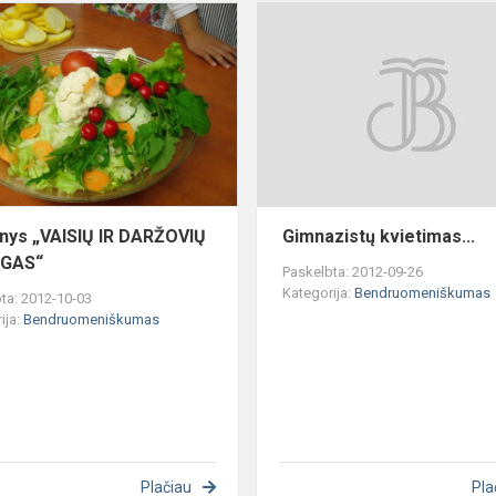
Renginys
„VAISIŲ
IR
DARŽOVIŲ
MITINGAS“
nys „VAISIŲ IR DARŽOVIŲ
Gimnazistų kvietimas...
NGAS“
Paskelbta: 2012-09-26
Kategorija:
Bendruomeniškumas
ta: 2012-10-03
ija:
Bendruomeniškumas
Plačiau
Pla