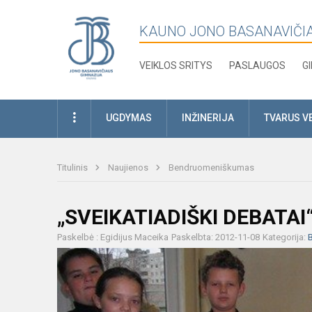
KAUNO JONO BASANAVIČI
VEIKLOS SRITYS
PASLAUGOS
G
UGDYMAS
INŽINERIJA
TVARUS V
Titulinis
Naujienos
Bendruomeniškumas
„SVEIKATIADIŠKI DEBATAI
Paskelbė : Egidijus Maceika
Paskelbta: 2012-11-08
Kategorija: