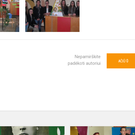
Nepamirškite
0
AČIŪ
padėkoti autoriui
„Netradicinės