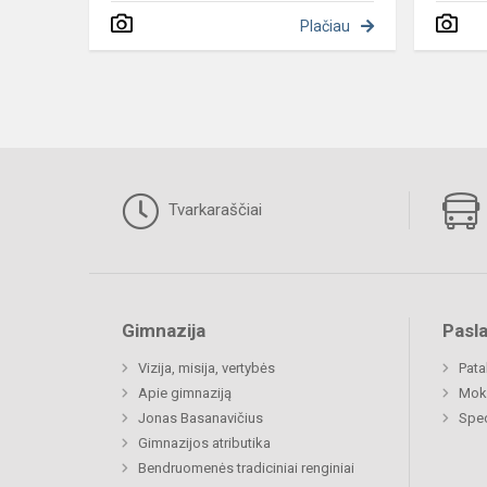
Plačiau
Tvarkaraščiai
Gimnazija
Pasl
Vizija, misija, vertybės
Pat
Apie gimnaziją
Moki
Jonas Basanavičius
Spec
Gimnazijos atributika
Bendruomenės tradiciniai renginiai