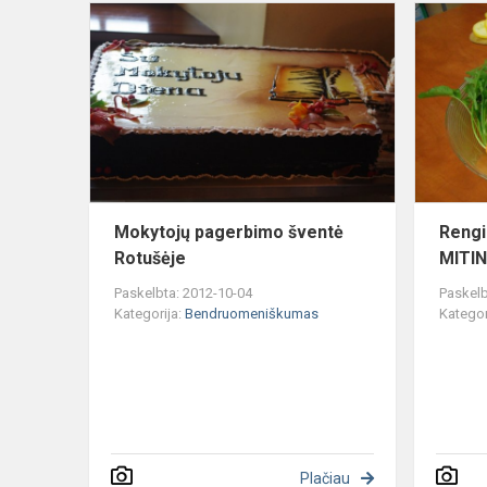
Mokytojų
pagerbimo
šventė
Rotušėje
Mokytojų pagerbimo šventė
Rengi
Rotušėje
MITI
Paskelbta: 2012-10-04
Paskelb
Kategorija:
Bendruomeniškumas
Kategor
Plačiau