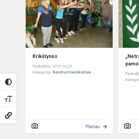
Krikštynos
„Netr
pamo
Paskelbta: 2012-10-29
Kategorija:
Bendruomeniškumas
Paskelb
Kategor
Plačiau