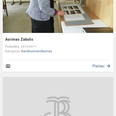
Aurimas Zabulis
Paskelbta: 2013-04-11
Kategorija:
Bendruomeniškumas
Plačiau
K
t