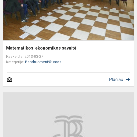
Matematikos-ekonomikos savaitė
Paskelbta: 2013-03-27
Kategorija:
Bendruomeniškumas
Plačiau
K
m
m
p
d
„