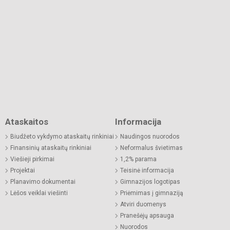
Ataskaitos
Informacija
Biudžeto vykdymo ataskaitų rinkiniai
Naudingos nuorodos
Finansinių ataskaitų rinkiniai
Neformalus švietimas
Viešieji pirkimai
1,2% parama
Projektai
Teisinė informacija
Planavimo dokumentai
Gimnazijos logotipas
Lėšos veiklai viešinti
Priėmimas į gimnaziją
Atviri duomenys
Pranešėjų apsauga
Nuorodos