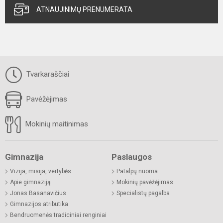
ATNAUJINIMŲ PRENUMERATA
Tvarkaraščiai
Pavėžėjimas
Mokinių maitinimas
Gimnazija
Paslaugos
Vizija, misija, vertybės
Patalpų nuoma
Apie gimnaziją
Mokinių pavėžėjimas
Jonas Basanavičius
Specialistų pagalba
Gimnazijos atributika
Bendruomenės tradiciniai renginiai