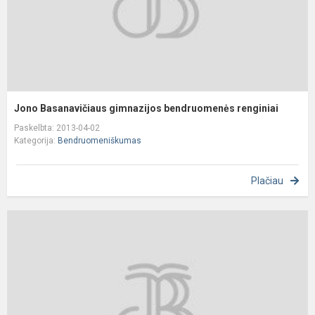
Jono Basanavičiaus gimnazijos bendruomenės renginiai
Paskelbta: 2013-04-02
Kategorija:
Bendruomeniškumas
Plačiau
V
„
l