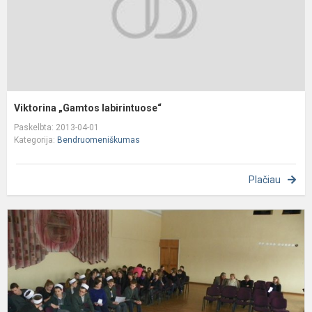
Viktorina „Gamtos labirintuose“
Paskelbta: 2013-04-01
Kategorija:
Bendruomeniškumas
Plačiau
M
e
s