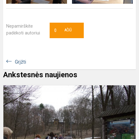
Nepamirškite
0
AČIŪ
padėkoti autoriui
Grįžti
Ankstesnės naujienos
U
k
s