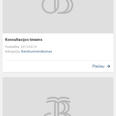
Konsultacijos tėvams
Paskelbta: 2013-04-10
Kategorija:
Bendruomeniškumas
Plačiau
J
B
g
b
r