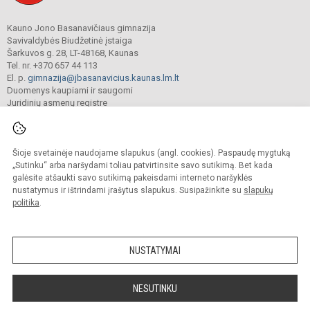
Kauno Jono Basanavičiaus gimnazija
Savivaldybės Biudžetinė įstaiga
Šarkuvos g. 28, LT-48168, Kaunas
Tel. nr. +370 657 44 113
El. p.
gimnazija@jbasanavicius.kaunas.lm.lt
Duomenys kaupiami ir saugomi
Juridinių asmenų registre
Įmonės kodas 190139463
Šioje svetainėje naudojame slapukus (angl. cookies). Paspaudę mygtuką
© 2018. Kauno Jono Basanavičiaus gimnazija. Visos teisės saugomos.
„Sutinku“ arba naršydami toliau patvirtinsite savo sutikimą. Bet kada
Kopijuoti turinį be raštiško gimnazijos sutikimo griežtai draudžiama.
galėsite atšaukti savo sutikimą pakeisdami interneto naršyklės
nustatymus ir ištrindami įrašytus slapukus. Susipažinkite su
slapukų
Versija neįgaliesiems
Slapukų valdymas
politika
.
Mes kuriame mokykloms
SVETAINESMOKYKLOMS.LT
NUSTATYMAI
NESUTINKU