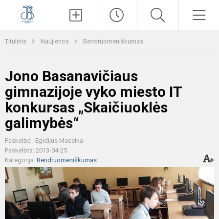
Paieška
Men
Titulinis
Naujienos
Bendruomeniškumas
Jono Basanavičiaus
gimnazijoje vyko miesto IT
konkursas „Skaičiuoklės
galimybės“
Paskelbė : Egidijus Maceika
Paskelbta: 2013-04-25
Kategorija:
Bendruomeniškumas