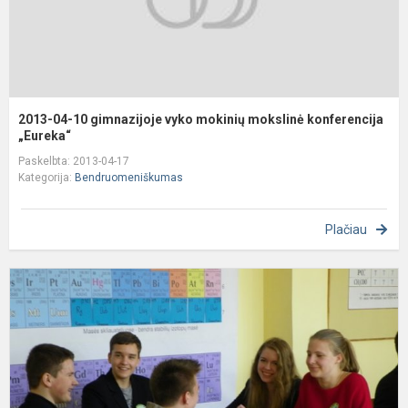
k
„..
2013-04-10 gimnazijoje vyko mokinių mokslinė konferencija
„Eureka“
Paskelbta: 2013-04-17
Kategorija:
Bendruomeniškumas
Plačiau
9
k
v
„
l