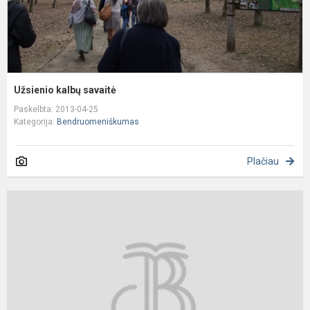
Užsienio kalbų savaitė
Paskelbta: 2013-04-25
Kategorija:
Bendruomeniškumas
Plačiau
2
0
1
g
v
m
m