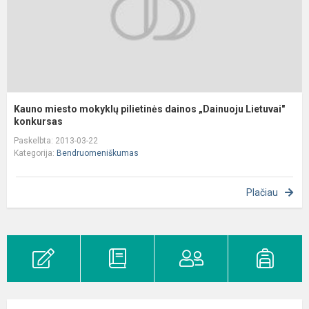
L
Kauno miesto mokyklų pilietinės dainos „Dainuoju Lietuvai"
konkursas
Paskelbta: 2013-03-22
Kategorija:
Bendruomeniškumas
Plačiau