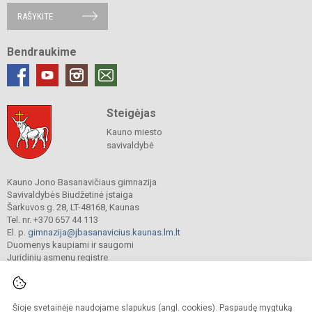
RAŠYKITE
Bendraukime
Steigėjas
Kauno miesto
savivaldybė
Kauno Jono Basanavičiaus gimnazija
Savivaldybės Biudžetinė įstaiga
Šarkuvos g. 28, LT-48168, Kaunas
Tel. nr. +370 657 44 113
El. p.
gimnazija@jbasanavicius.kaunas.lm.lt
Duomenys kaupiami ir saugomi
Juridinių asmenų registre
Įmonės kodas 190139463
Šioje svetainėje naudojame slapukus (angl. cookies). Paspaudę mygtuką