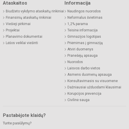
Ataskaitos
Informacija
Biudžeto vykdymo ataskaitų rinkiniai
Naudingos nuorodos
Finansinių ataskaitų rinkiniai
Neformalus švietimas
Viešieji pirkimai
1,2% parama
Projektai
Teisinė informacija
Planavimo dokumentai
Gimnazijos logotipas
Lėšos veiklai viešinti
Priėmimas į gimnaziją
Atviri duomenys
Pranešėjų apsauga
Nuorodos
Laisvos darbo vietos
Asmens duomenų apsauga
Konsultavimasis su visuomene
Dažniausiai užduodami klausimai
Korupcijos prevencija
Civilinė sauga
Pastabėjote klaidų?
Turite pasiūlymų?