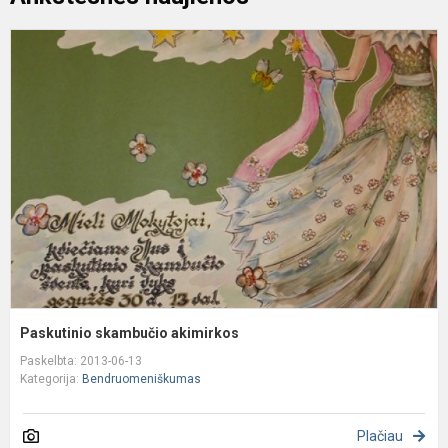
P
s
a
Paskutinio skambučio akimirkos
Paskelbta: 2013-06-13
Kategorija:
Bendruomeniškumas
Plačiau