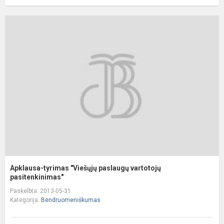
A
t
"
p
v
p
Apklausa-tyrimas "Viešųjų paslaugų vartotojų
pasitenkinimas"
Paskelbta: 2013-05-31
Kategorija:
Bendruomeniškumas