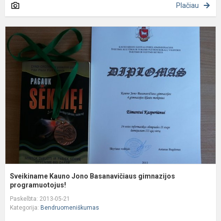
Plačiau
S
K
J
B
g
p
Sveikiname Kauno Jono Basanavičiaus gimnazijos
programuotojus!
Paskelbta: 2013-05-21
Kategorija:
Bendruomeniškumas