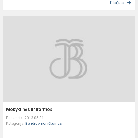
Plačiau
M
u
Mokyklinės uniformos
Paskelbta: 2013-05-31
Kategorija:
Bendruomeniškumas