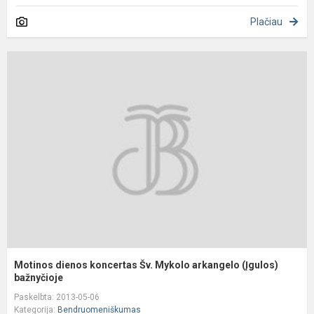
Plačiau
M
d
k
Š
M
a
(
b
Motinos dienos koncertas Šv. Mykolo arkangelo (Įgulos)
bažnyčioje
Paskelbta: 2013-05-06
Kategorija:
Bendruomeniškumas