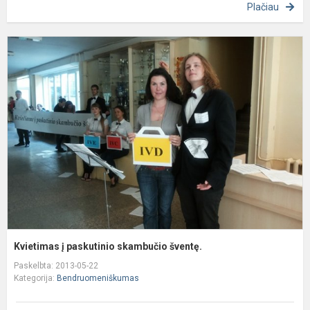
Plačiau
K
į
p
s
š
Kvietimas į paskutinio skambučio šventę.
Paskelbta: 2013-05-22
Kategorija:
Bendruomeniškumas