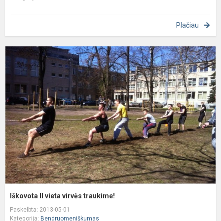
Plačiau
I
II
v
v
t
Iškovota II vieta virvės traukime!
Paskelbta: 2013-05-01
Kategorija:
Bendruomeniškumas