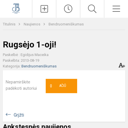
Paieška
Men
Titulinis
Naujienos
Bendruomeniškumas
Rugsėjo 1-oji!
Paskelbė : Egidijus Maceika
Paskelbta: 2013-08-19
Kategorija:
Bendruomeniškumas
Nepamirškite
0
AČIŪ
padėkoti autoriui
Grįžti
Ankstesnės naujienos