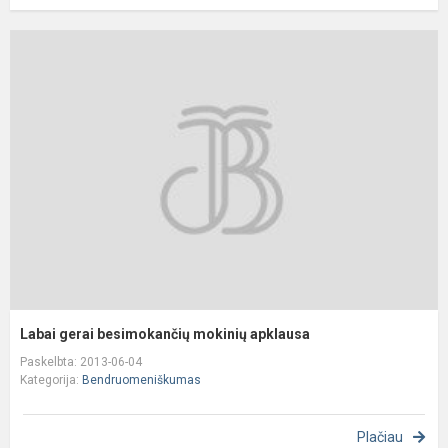
L
g
b
m
a
Labai gerai besimokančių mokinių apklausa
Paskelbta: 2013-06-04
Kategorija:
Bendruomeniškumas
Plačiau