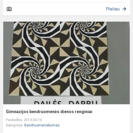
Plačiau
G
b
d
r
Gimnazijos bendruomenės dienos renginiai
Paskelbta: 2013-05-10
Kategorija:
Bendruomeniškumas