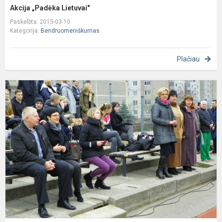
Akcija „Padėka Lietuvai"
Paskelbta: 2015-03-10
Kategorija:
Bendruomeniškumas
Plačiau
A
„
L