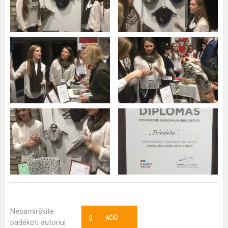
Nepamirškite
0
AČIŪ
padėkoti autoriui