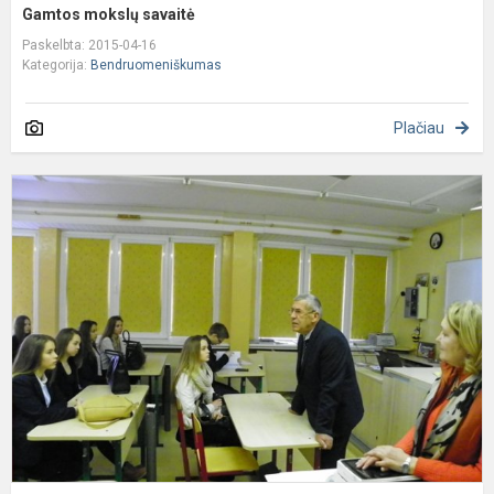
Gamtos mokslų savaitė
Paskelbta: 2015-04-16
Kategorija:
Bendruomeniškumas
Plačiau
A
d
d
a