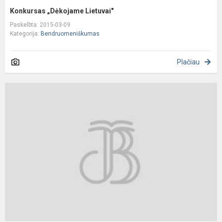
Konkursas „Dėkojame Lietuvai"
Paskelbta: 2015-03-09
Kategorija:
Bendruomeniškumas
Plačiau
S