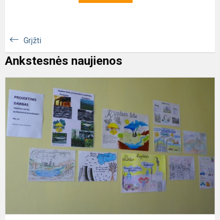
Grįžti
Ankstesnės naujienos
G
m
s