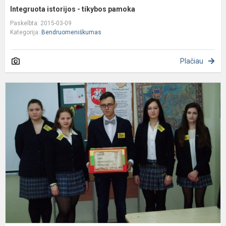
Integruota istorijos - tikybos pamoka
Paskelbta: 2015-03-09
Kategorija:
Bendruomeniškumas
Plačiau
A
„
ir
m