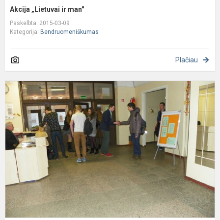
Akcija „Lietuvai ir man"
Paskelbta: 2015-03-09
Kategorija:
Bendruomeniškumas
Plačiau
T
a