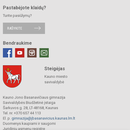
Pastabėjote klaidų?
Turite pasiūlymų?
RAŠYKITE
Bendraukime
Steigėjas
Kauno miesto
savivaldybė
Kauno Jono Basanavičiaus gimnazija
Savivaldybės Biudžetinė įstaiga
Šarkuvos g. 28, LT-48168, Kaunas
Tel. nr. +370 657 44 113
El. p.
gimnazija@jbasanavicius.kaunas.lm.lt
Duomenys kaupiami ir saugomi
Juridinių asmenų registre