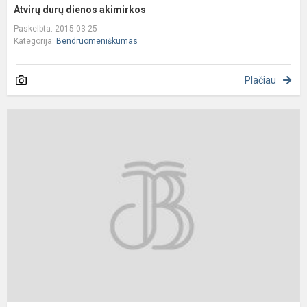
Atvirų durų dienos akimirkos
Paskelbta: 2015-03-25
Kategorija:
Bendruomeniškumas
Plačiau
A
„
L