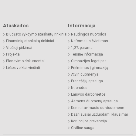
Ataskaitos
Informacija
Biudžeto vykdymo ataskaitų rinkiniai
Naudingos nuorodos
Finansinių ataskaitų rinkiniai
Neformalus švietimas
Viešieji pirkimai
1,2% parama
Projektai
Teisinė informacija
Planavimo dokumentai
Gimnazijos logotipas
Lėšos veiklai viešinti
Priėmimas į gimnaziją
Atviri duomenys
Pranešėjų apsauga
Nuorodos
Laisvos darbo vietos
Asmens duomenų apsauga
Konsultavimasis su visuomene
Dažniausiai užduodami klausimai
Korupcijos prevencija
Civilinė sauga