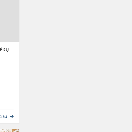
„KALĖDŲ
STEBUKLAI
2015"
LĖDŲ
čiau
Kalėdų