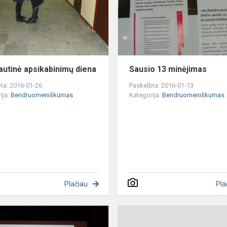
autinė apsikabinimų diena
Sausio 13 minėjimas
ta: 2016-01-26
Paskelbta: 2016-01-13
ija:
Bendruomeniškumas
Kategorija:
Bendruomeniškumas
Plačiau
Pla
Kalėdinė
mokomųjų