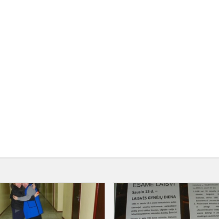
Tarptautinė
apsikabinimų
diena