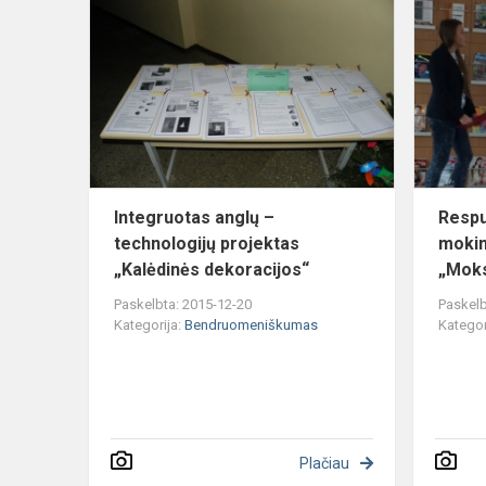
anglų
–
technologijų
projektas
„Kalėdinės
dekor...
Integruotas anglų –
Respu
technologijų projektas
mokin
„Kalėdinės dekoracijos“
„Moks
Paskelbta: 2015-12-20
Paskelb
Kategorija:
Bendruomeniškumas
Kategor
Plačiau