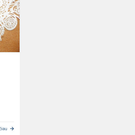
belaukiant
čiau