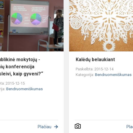
mokytojų
-
mokinių
konferencija
„Moksleivi,
ka...
blikinė mokytojų -
Kalėdų belaukiant
ių konferencija
Paskelbta: 2015-12-14
leivi, kaip gyveni?“
Kategorija:
Bendruomeniškumas
ta: 2015-12-15
ija:
Bendruomeniškumas
Plačiau
Pla