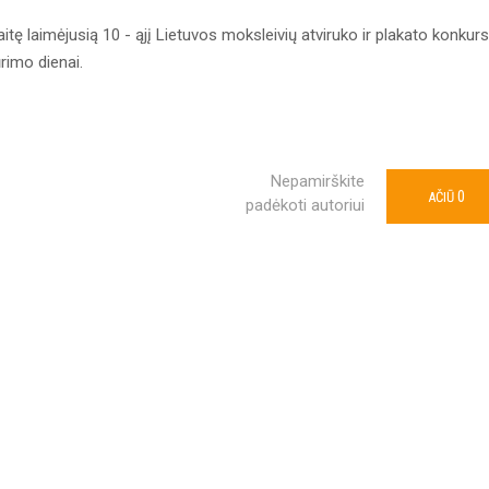
tę laimėjusią 10 - ąjį Lietuvos moksleivių atviruko ir plakato konkurs
rimo dienai.
Nepamirškite
0
AČIŪ
padėkoti autoriui