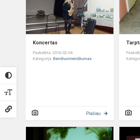
Koncertas
Tarpt
Paskelbta: 2016-02-04
Paskelb
Kategorija:
Bendruomeniškumas
Kategor
Plačiau
Kalėdų
renginiai