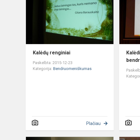
Kalėdų renginiai
Kalėd
bendr
Paskelbta: 2015-12-23
Kategorija:
Bendruomeniškumas
Paskelb
Kategor
Plačiau
Integruotas