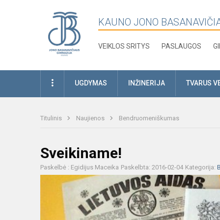
KAUNO JONO BASANAVIČI
VEIKLOS SRITYS
PASLAUGOS
G
UGDYMAS
INŽINERIJA
TVARUS V
Titulinis
Naujienos
Bendruomeniškumas
Sveikiname!
Paskelbė : Egidijus Maceika
Paskelbta: 2016-02-04
Kategorija: