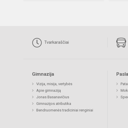
Tvarkaraščiai
Gimnazija
Pasl
Vizija, misija, vertybės
Pat
Apie gimnaziją
Moki
Jonas Basanavičius
Spec
Gimnazijos atributika
Bendruomenės tradiciniai renginiai