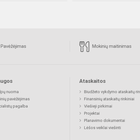
Pavėžėjimas
Mokinių maitinimas
augos
Ataskaitos
alpų nuoma
Biudžeto vykdymo ataskaitų rin
nių pavėžėjimas
Finansinių ataskaitų rinkiniai
ialistų pagalba
Viešieji pirkimai
Projektai
Planavimo dokumentai
Lėšos veiklai viešinti