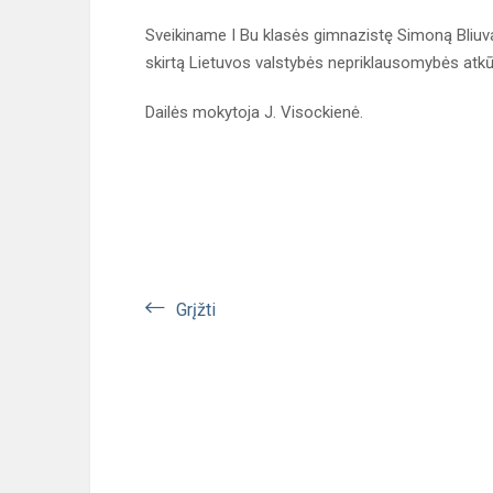
Sveikiname I Bu klasės gimnazistę Simoną Bliuvai
skirtą Lietuvos valstybės nepriklausomybės atkū
Dailės mokytoja J. Visockienė.
Grįžti