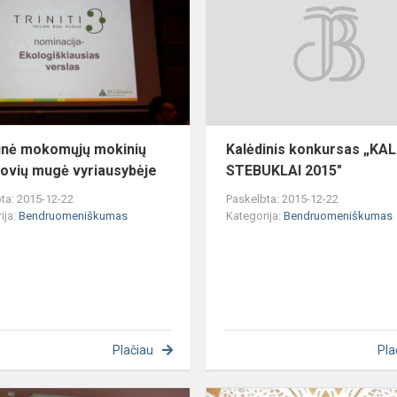
mokinių
bendrovių
mugė
vyriausybėje
inė mokomųjų mokinių
Kalėdinis konkursas „KA
ovių mugė vyriausybėje
STEBUKLAI 2015"
ta: 2015-12-22
Paskelbta: 2015-12-22
ija:
Bendruomeniškumas
Kategorija:
Bendruomeniškumas
Plačiau
Pla
Respublikinė