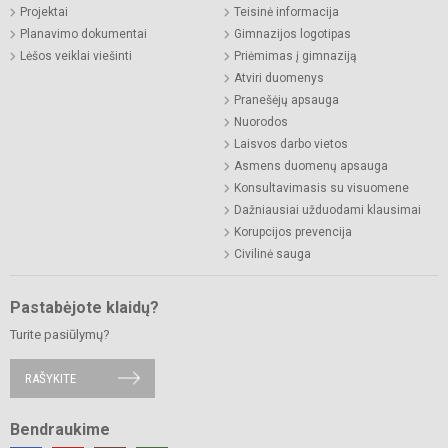
Projektai
Teisinė informacija
Planavimo dokumentai
Gimnazijos logotipas
Lėšos veiklai viešinti
Priėmimas į gimnaziją
Atviri duomenys
Pranešėjų apsauga
Nuorodos
Laisvos darbo vietos
Asmens duomenų apsauga
Konsultavimasis su visuomene
Dažniausiai užduodami klausimai
Korupcijos prevencija
Civilinė sauga
Pastabėjote klaidų?
Turite pasiūlymų?
RAŠYKITE
Bendraukime