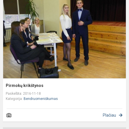
P
k
Pirmokų krikštynos
Paskelbta: 2016-11-18
Kategorija:
Bendruomeniškumas
Plačiau