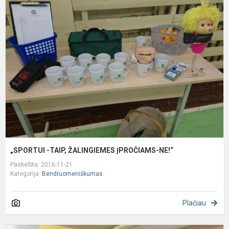
„
-
T
Ž
Į
N
„SPORTUI -TAIP, ŽALINGIEMES ĮPROČIAMS-NE!“
Paskelbta: 2016-11-21
Kategorija:
Bendruomeniškumas
Plačiau