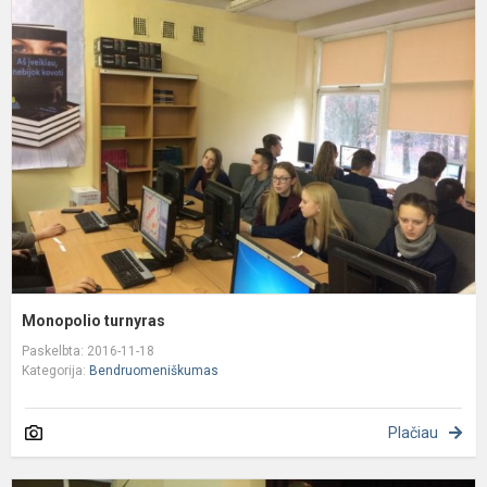
M
t
Monopolio turnyras
Paskelbta: 2016-11-18
Kategorija:
Bendruomeniškumas
Plačiau