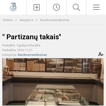
Paieška
Men
Titulinis
Naujienos
Bendruomeniškumas
" Partizanų takais''
Paskelbė : Egidijus Maceika
Paskelbta: 2016-11-21
Kategorija:
Bendruomeniškumas