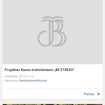
P
K
m
„
S
Projektas Kauno moksleiviams „BE STRESO“
Paskelbta: 2016-11-16
Kategorija:
Bendruomeniškumas
Plačiau