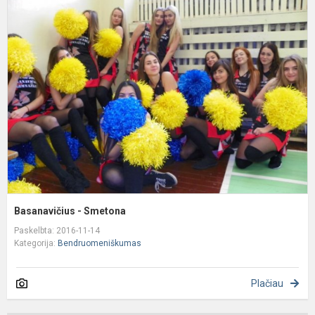
B
-
S
Basanavičius - Smetona
Paskelbta: 2016-11-14
Kategorija:
Bendruomeniškumas
Plačiau