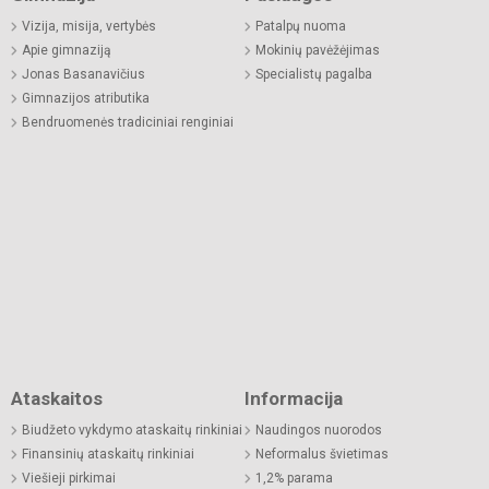
Vizija, misija, vertybės
Patalpų nuoma
Apie gimnaziją
Mokinių pavėžėjimas
Jonas Basanavičius
Specialistų pagalba
Gimnazijos atributika
Bendruomenės tradiciniai renginiai
Ataskaitos
Informacija
Biudžeto vykdymo ataskaitų rinkiniai
Naudingos nuorodos
Finansinių ataskaitų rinkiniai
Neformalus švietimas
Viešieji pirkimai
1,2% parama