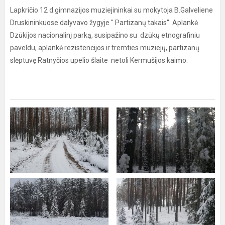
Lapkričio 12 d.gimnazijos muziejininkai su mokytoja B.Galveliene
Druskininkuose dalyvavo žygyje " Partizanų takais''. Aplankė
Dzūkijos nacionalinį parką, susipažino su dzūkų etnografiniu
paveldu, aplankė rezistencijos ir tremties muziejų, partizanų
slėptuvę Ratnyčios upelio šlaite netoli Kermušijos kaimo.