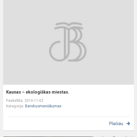
K
–
e
m
Kaunas – ekologiškas miestas.
Paskelbta: 2016-11-02
Kategorija:
Bendruomeniškumas
Plačiau