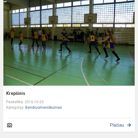
K
Krepšinis
Paskelbta: 2016-10-20
Kategorija:
Bendruomeniškumas
Plačiau