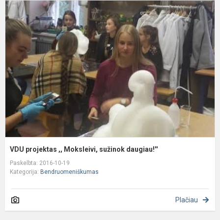
V
p
,,
M
s
d
VDU projektas ,, Moksleivi, sužinok daugiau!''
Paskelbta: 2016-10-19
Kategorija:
Bendruomeniškumas
Plačiau