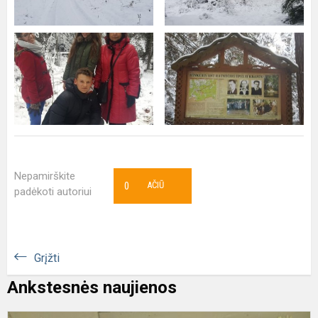
Nepamirškite
0
AČIŪ
padėkoti autoriui
Grįžti
Ankstesnės naujienos