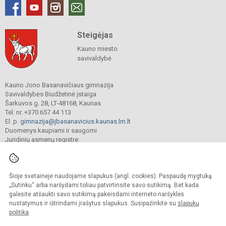
Steigėjas
Kauno miesto
savivaldybė
Kauno Jono Basanavičiaus gimnazija
Savivaldybės Biudžetinė įstaiga
Šarkuvos g. 28, LT-48168, Kaunas
Tel. nr. +370 657 44 113
El. p.
gimnazija@jbasanavicius.kaunas.lm.lt
Duomenys kaupiami ir saugomi
Juridinių asmenų registre
Įmonės kodas 190139463
Šioje svetainėje naudojame slapukus (angl. cookies). Paspaudę mygtuką
© 2018. Kauno Jono Basanavičiaus gimnazija. Visos teisės saugomos.
„Sutinku“ arba naršydami toliau patvirtinsite savo sutikimą. Bet kada
Kopijuoti turinį be raštiško gimnazijos sutikimo griežtai draudžiama.
galėsite atšaukti savo sutikimą pakeisdami interneto naršyklės
nustatymus ir ištrindami įrašytus slapukus. Susipažinkite su
slapukų
Versija neįgaliesiems
Slapukų valdymas
politika
.
Mes kuriame mokykloms