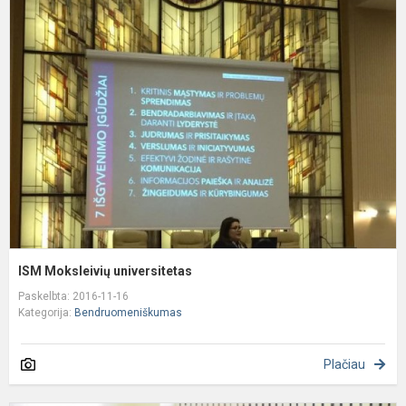
I
M
u
ISM Moksleivių universitetas
Paskelbta: 2016-11-16
Kategorija:
Bendruomeniškumas
Plačiau