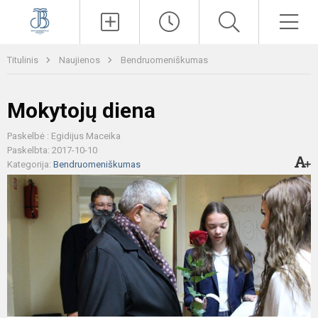
Paieška
Men
Titulinis
Naujienos
Bendruomeniškumas
Mokytojų diena
Paskelbė : Egidijus Maceika
Paskelbta: 2017-10-10
Kategorija:
Bendruomeniškumas