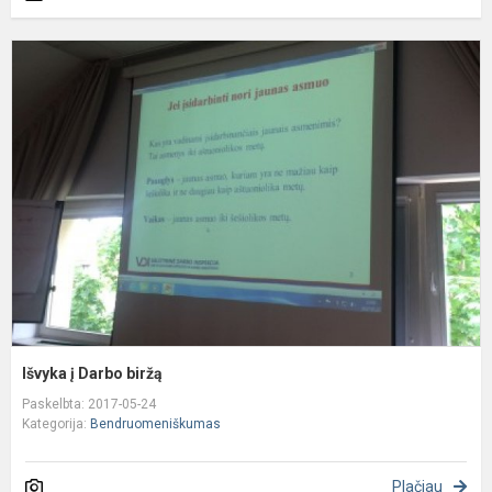
I
į
D
b
Išvyka į Darbo biržą
Paskelbta: 2017-05-24
Kategorija:
Bendruomeniškumas
Plačiau