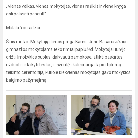
„Vienas vaikas, vienas mokytojas, vienas rašiklis ir viena knyga
gali pakeisti pasaulį.“
Malala Yousafzai
Šiais metais Mokytojų dienos proga Kauno Jono Basanavičiaus
gimnazijos mokytojams teko rimtai paplušėti. Mokytojai turėjo
grįžti į mokyklos suolus: dalyvauti pamokose, atlikti paskirtas
užduotis ir laikyti testus, o šventės kulminacija tapo diplomų
teikimo ceremonija, kurioje kiekvienas mokytojas gavo mokyklos
baigimo pažymėjimą.