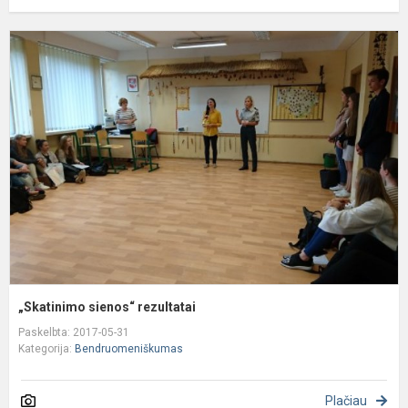
„
s
r
„Skatinimo sienos“ rezultatai
Paskelbta: 2017-05-31
Kategorija:
Bendruomeniškumas
Plačiau