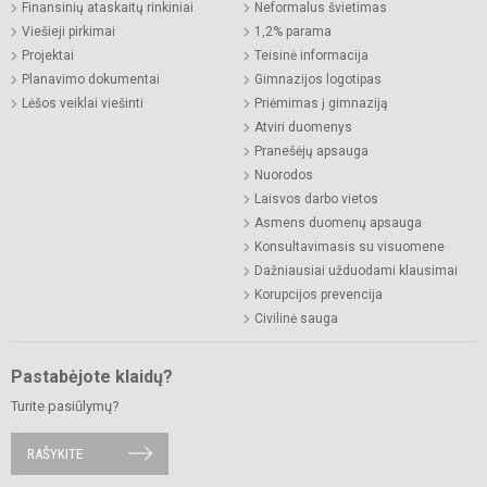
Finansinių ataskaitų rinkiniai
Neformalus švietimas
Viešieji pirkimai
1,2% parama
Projektai
Teisinė informacija
Planavimo dokumentai
Gimnazijos logotipas
Lėšos veiklai viešinti
Priėmimas į gimnaziją
Atviri duomenys
Pranešėjų apsauga
Nuorodos
Laisvos darbo vietos
Asmens duomenų apsauga
Konsultavimasis su visuomene
Dažniausiai užduodami klausimai
Korupcijos prevencija
Civilinė sauga
Pastabėjote klaidų?
Turite pasiūlymų?
RAŠYKITE