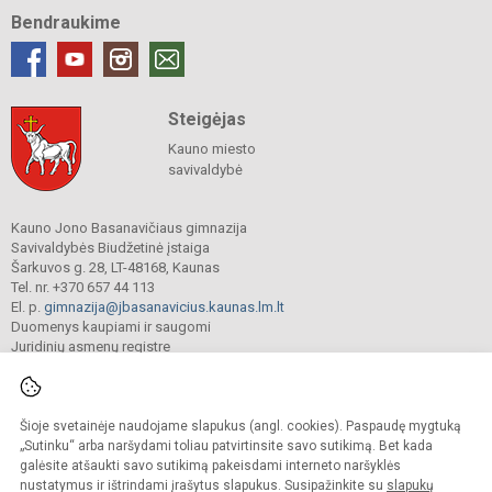
Bendraukime
Steigėjas
Kauno miesto
savivaldybė
Kauno Jono Basanavičiaus gimnazija
Savivaldybės Biudžetinė įstaiga
Šarkuvos g. 28, LT-48168, Kaunas
Tel. nr. +370 657 44 113
El. p.
gimnazija@jbasanavicius.kaunas.lm.lt
Duomenys kaupiami ir saugomi
Juridinių asmenų registre
Įmonės kodas 190139463
Šioje svetainėje naudojame slapukus (angl. cookies). Paspaudę mygtuką
© 2018. Kauno Jono Basanavičiaus gimnazija. Visos teisės saugomos.
„Sutinku“ arba naršydami toliau patvirtinsite savo sutikimą. Bet kada
Kopijuoti turinį be raštiško gimnazijos sutikimo griežtai draudžiama.
galėsite atšaukti savo sutikimą pakeisdami interneto naršyklės
nustatymus ir ištrindami įrašytus slapukus. Susipažinkite su
slapukų
Versija neįgaliesiems
Slapukų valdymas