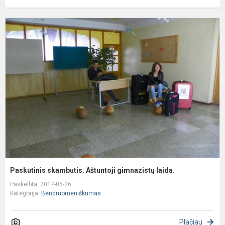
P
s
A
g
l
Paskutinis skambutis. Aštuntoji gimnazistų laida.
Paskelbta: 2017-05-26
Kategorija:
Bendruomeniškumas
Plačiau