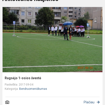
R
1
o
š
Rugsėjo 1-osios šventė
Paskelbta: 2017-09-04
Kategorija:
Bendruomeniškumas
Plačiau