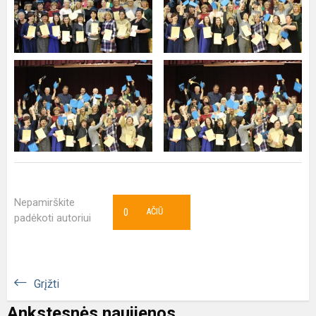
Nepamirškite
0
AČIŪ
padėkoti autoriui
Grįžti
Ankstesnės naujienos