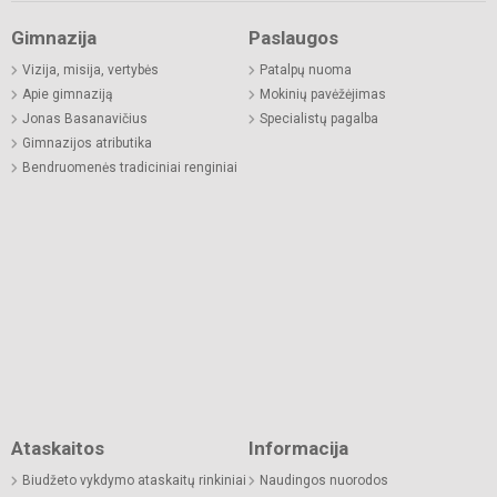
Gimnazija
Paslaugos
Vizija, misija, vertybės
Patalpų nuoma
Apie gimnaziją
Mokinių pavėžėjimas
Jonas Basanavičius
Specialistų pagalba
Gimnazijos atributika
Bendruomenės tradiciniai renginiai
Ataskaitos
Informacija
Biudžeto vykdymo ataskaitų rinkiniai
Naudingos nuorodos