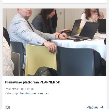
P
p
P
5
Planavimo platforma PLANNER 5D
Paskelbta: 2017-05-31
Kategorija:
Bendruomeniškumas
Plačiau