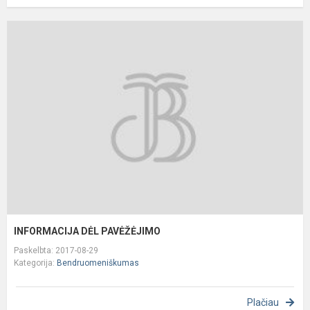
I
D
P
INFORMACIJA DĖL PAVĖŽĖJIMO
Paskelbta: 2017-08-29
Kategorija:
Bendruomeniškumas
Plačiau