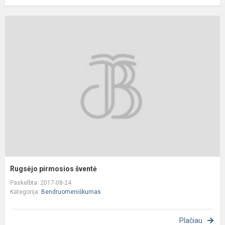
R
p
š
Rugsėjo pirmosios šventė
Paskelbta: 2017-08-24
Kategorija:
Bendruomeniškumas
Plačiau