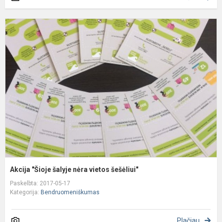
A
"
š
n
v
š
Akcija "Šioje šalyje nėra vietos šešėliui"
Paskelbta: 2017-05-17
Kategorija:
Bendruomeniškumas
Plačiau