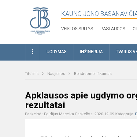
KAUNO JONO BASANAVIČI
VEIKLOS SRITYS
PASLAUGOS
G
UGDYMAS
INŽINERIJA
TVARUS V
Titulinis
Naujienos
Bendruomeniškumas
Apklausos apie ugdymo or
rezultatai
Paskelbė : Egidijus Maceika
Paskelbta: 2020-12-09
Kategorija: