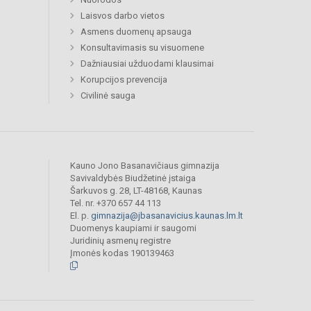
Laisvos darbo vietos
Asmens duomenų apsauga
Konsultavimasis su visuomene
Dažniausiai užduodami klausimai
Korupcijos prevencija
Civilinė sauga
Kauno Jono Basanavičiaus gimnazija
Savivaldybės Biudžetinė įstaiga
Šarkuvos g. 28, LT-48168, Kaunas
Tel. nr. +370 657 44 113
El. p.
gimnazija@jbasanavicius.kaunas.lm.lt
Duomenys kaupiami ir saugomi
Juridinių asmenų registre
Įmonės kodas 190139463