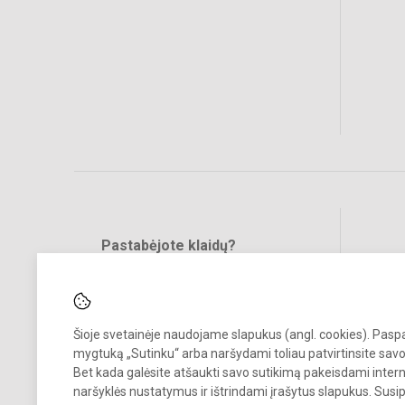
Pastabėjote klaidų?
Bend
Turite pasiūlymų?
RAŠYKITE
Šioje svetainėje naudojame slapukus (angl. cookies). Pas
mygtuką „Sutinku“ arba naršydami toliau patvirtinsite savo
Bet kada galėsite atšaukti savo sutikimą pakeisdami inter
naršyklės nustatymus ir ištrindami įrašytus slapukus. Susi