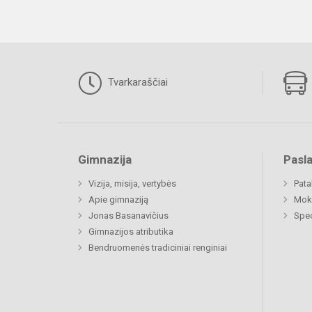
Tvarkaraščiai
Gimnazija
Pasl
Vizija, misija, vertybės
Pat
Apie gimnaziją
Moki
Jonas Basanavičius
Spec
Gimnazijos atributika
Bendruomenės tradiciniai renginiai