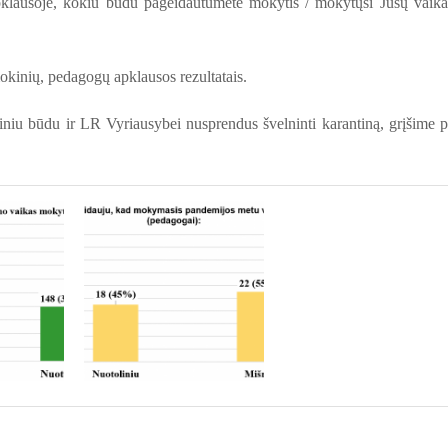
klausoje, kokiu būdu pageidautumėte mokytis / mokytųsi Jūsų vaika
mokinių, pedagogų apklausos rezultatais.
iu būdu ir LR Vyriausybei nusprendus švelninti karantiną, grįšime p