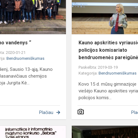
“
no vandenys “
Kauno apskrities vyriausi
policijos komisariato
ta: 2020-01-21
bendruomenės pareigūnė 
ija:
Bendruomeniškumas
Paskelbta: 2019-03-19
ienį, Sausio 13-ąją, Kauno
Kategorija:
Bendruomeniškumas
asanavičiaus chemijos
ja Jurgita Kė...
Kovo 15 d. mūsų gimnazijoje
viešėjo Kauno apskrities vyri
policijos komis...
Plačiau
Pla
BEBRO
konkurso