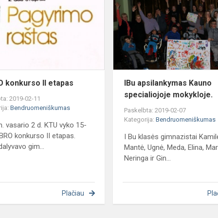
II
etapas
 konkurso II etapas
IBu apsilankymas Kauno
specialiojoje mokykloje.
ta: 2019-02-11
ija:
Bendruomeniškumas
Paskelbta: 2019-02-07
Kategorija:
Bendruomeniškumas
. vasario 2 d. KTU vyko 15-
BRO konkurso II etapas.
I Bu klasės gimnazistai Kamil
alyvavo gim...
Mantė, Ugnė, Meda, Elina, Mari
Neringa ir Gin...
Plačiau
Pla