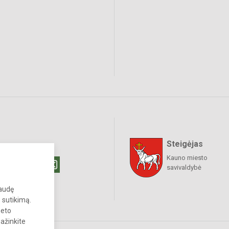
Steigėjas
raukime
Kauno miesto
savivaldybė
paudę
 sutikimą.
neto
pažinkite