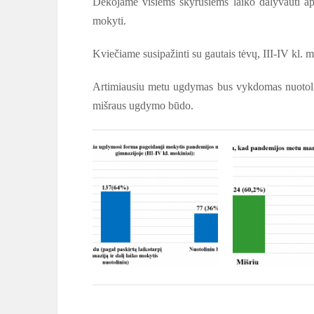
Dėkojame visiems skyrusiems laiko dalyvauti ap
mokyti.
Kviečiame susipažinti su gautais tėvų, III-IV kl. 
Artimiausiu metu ugdymas bus vykdomas nuotolin
mišraus ugdymo būdo.