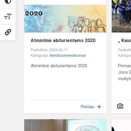
Atmintinė abiturientams 2020
„ Kau
Paskelbta: 2020-02-11
Paskelb
Kategorija:
Bendruomeniškumas
Kategor
Atmintinė abiturientams 2020
Pirmad
Jono B
mokyto
Plačiau
"Kaip
išlikti