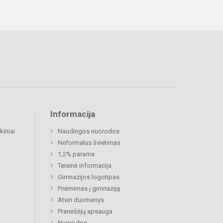
Informacija
kiniai
Naudingos nuorodos
Neformalus švietimas
1,2% parama
Teisinė informacija
Gimnazijos logotipas
Priėmimas į gimnaziją
Atviri duomenys
Pranešėjų apsauga
Nuorodos