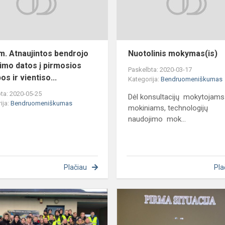
priėmimo
datos
...",-...
į
pirmosios
pak...
m. Atnaujintos bendrojo
Nuotolinis mokymas(is)
imo datos į pirmosios
Paskelbta: 2020-03-17
s ir vientiso...
Kategorija:
Bendruomeniškumas
ta: 2020-05-25
Dėl konsultacijų mokytojams 
ija:
Bendruomeniškumas
mokiniams, technologijų
naudojimo mok...
Plačiau
Pla
„
ms
Kauno
vandenys