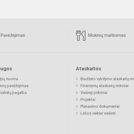
Pavėžėjimas
Mokinių maitinimas
augos
Ataskaitos
alpų nuoma
Biudžeto vykdymo ataskaitų rin
nių pavėžėjimas
Finansinių ataskaitų rinkiniai
ialistų pagalba
Viešieji pirkimai
Projektai
Planavimo dokumentai
Lėšos veiklai viešinti