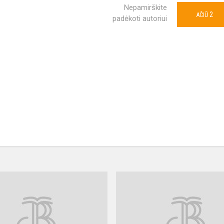
Nepamirškite
2
AČIŪ
padėkoti autoriui
2020
m.
Atnaujintos
bendrojo