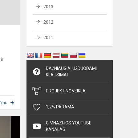
2013
2012
2011
ir
DAŽNIAUSIAI UŽDUODAMI
KLAUSIMAI
PROJEKTINĖ VEIKLA
čiau
1,2% PARAMA
Kauno
GIMNAZIJOS YOUTUBE
apskrities
KANALAS
vyriausiojo