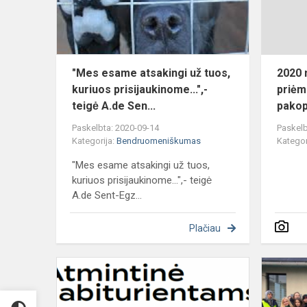
tuos,
kuriuos
prisijaukinome
"Mes esame atsakingi už tuos,
2020 
kuriuos prisijaukinome...",-
priėm
teigė A.de Sen...
pakopo
Paskelbta: 2020-09-14
Paskelb
Kategorija:
Bendruomeniškumas
Kategor
"Mes esame atsakingi už tuos,
kuriuos prisijaukinome...",- teigė
A.de Sent-Egz...
Plačiau
Atmintinė
abiturienta
2020