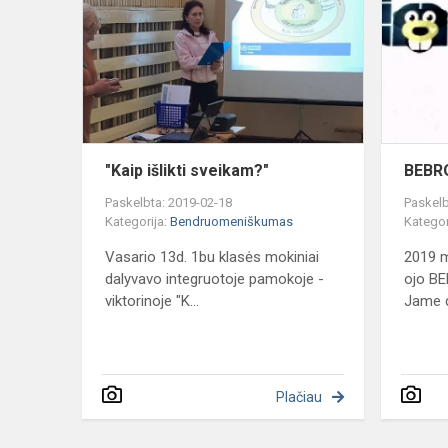
sveikam?"
"Kaip išlikti sveikam?"
BEBRO
Paskelbta: 2019-02-18
Paskelb
Kategorija:
Bendruomeniškumas
Kategor
Vasario 13d. 1bu klasės mokiniai
2019 m
dalyvavo integruotoje pamokoje -
ojo BE
viktorinoje "K...
Jame d
Plačiau