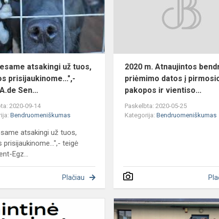
mą
už
tuos,
kuriuos
prisijaukinome...",-...
esame atsakingi už tuos,
2020 m. Atnaujintos bend
s prisijaukinome...",-
priėmimo datos į pirmosi
 A.de Sen...
pakopos ir vientiso...
ta: 2020-09-14
Paskelbta: 2020-05-25
ija:
Bendruomeniškumas
Kategorija:
Bendruomeniškumas
same atsakingi už tuos,
 prisijaukinome...",- teigė
ent-Egz...
Plačiau
Pla
Atmintinė
)
abiturientams