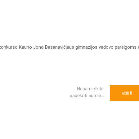
 konkurso Kauno Jono Basanavičiaus gimnazijos vadovo pareigoms e
Nepamirškite
0
AČIŪ
padėkoti autoriui