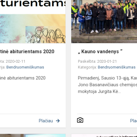
2020
tinė abiturientams 2020
„ Kauno vandenys “
ta: 2020-02-11
Paskelbta: 2020-01-21
ija:
Bendruomeniškumas
Kategorija:
Bendruomeniškumas
inė abiturientams 2020
Pirmadienį, Sausio 13-ąją, K
Jono Basanavičiaus chemijo
mokytoja Jurgita Kė...
Plačiau
Pla
"Kaip