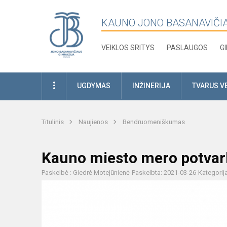
KAUNO JONO BASANAVIČI
VEIKLOS SRITYS
PASLAUGOS
G
UGDYMAS
INŽINERIJA
TVARUS V
Titulinis
Naujienos
Bendruomeniškumas
Kauno miesto mero potvar
Paskelbė : Giedrė Motejūnienė
Paskelbta: 2021-03-26
Kategorij