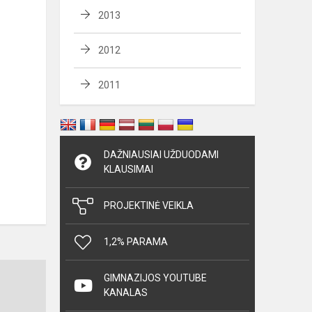
2013
2012
2011
DAŽNIAUSIAI UŽDUODAMI
KLAUSIMAI
PROJEKTINĖ VEIKLA
1,2% PARAMA
2020
GIMNAZIJOS YOUTUBE
m.
KANALAS
Atnaujintos