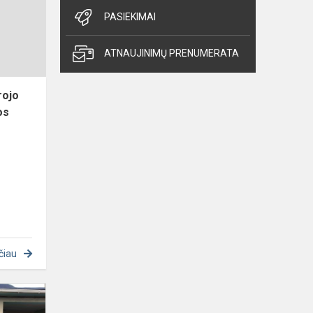
bendrojo
PASIEKIMAI
priėmimo
datos
ATNAUJINIMŲ PRENUMERATA
į
pirmosios
pak...
rojo
os
čiau
„
Kauno