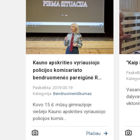
apskrities
vyriausiojo
policijos
komisariato
bendruom...
Kauno apskrities vyriausiojo
"Kaip 
policijos komisariato
Paskelb
bendruomenės pareigūnė R...
Kategor
Paskelbta: 2019-03-19
Vasari
Kategorija:
Bendruomeniškumas
dalyva
viktori
Kovo 15 d. mūsų gimnazijoje
viešėjo Kauno apskrities vyriausiojo
policijos komis...
Plačiau