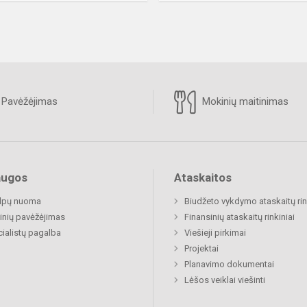
Pavėžėjimas
Mokinių maitinimas
augos
Ataskaitos
alpų nuoma
Biudžeto vykdymo ataskaitų rin
nių pavėžėjimas
Finansinių ataskaitų rinkiniai
ialistų pagalba
Viešieji pirkimai
Projektai
Planavimo dokumentai
Lėšos veiklai viešinti