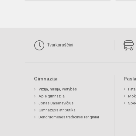
Tvarkaraščiai
Gimnazija
Pasl
Vizija, misija, vertybės
Pat
Apie gimnaziją
Moki
Jonas Basanavičius
Spec
Gimnazijos atributika
Bendruomenės tradiciniai renginiai