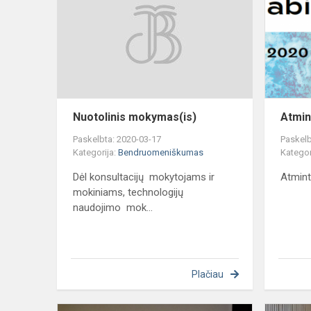
Nuotolinis mokymas(is)
Atmin
Paskelbta: 2020-03-17
Paskelb
Kategorija:
Bendruomeniškumas
Kategor
Dėl konsultacijų mokytojams ir
Atmint
mokiniams, technologijų
naudojimo mok...
Plačiau
Kauno