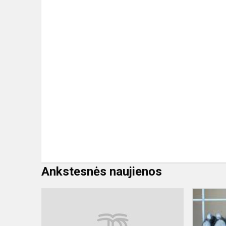
Ankstesnės naujienos
Apklausos
apie
ugdymo