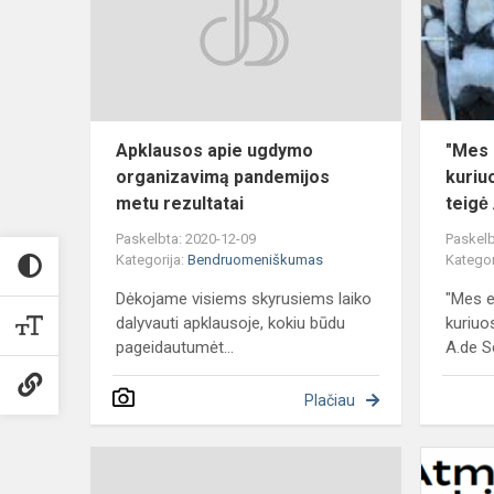
organizavi
pandemijos
metu
rezultat...
Apklausos apie ugdymo
"Mes 
organizavimą pandemijos
kuriuo
metu rezultatai
teigė
Paskelbta: 2020-12-09
Paskelb
Kategorija:
Bendruomeniškumas
Kategor
Dėkojame visiems skyrusiems laiko
"Mes e
dalyvauti apklausoje, kokiu būdu
kuriuos
pageidautumėt...
A.de S
Plačiau
Nuotolinis
mokymas(is