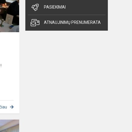
PASIEKIMAI
ATNAUJINIMŲ PRENUMERATA
!
čiau
Intergruota
pamoka