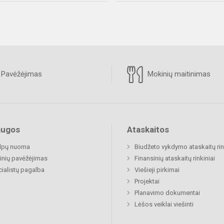
Pavėžėjimas
Mokinių maitinimas
augos
Ataskaitos
alpų nuoma
Biudžeto vykdymo ataskaitų rin
nių pavėžėjimas
Finansinių ataskaitų rinkiniai
ialistų pagalba
Viešieji pirkimai
Projektai
Planavimo dokumentai
Lėšos veiklai viešinti