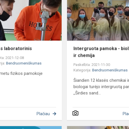
os laboratorinis
Intergruota pamoka - biol
ir chemija
ta: 2021-12-08
ija:
Bendruomeniškumas
Paskelbta: 2021-11-30
Kategorija:
Bendruomeniškumas
 metu fizikos pamokoje
Šiandien 12 klasės chemikai i
biologai turėjo intergruotą 
,,Širdies sand...
Plačiau
Pla
Ne