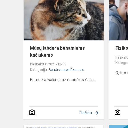
benamiams
kačiukams
Mūsų labdara benamiams
Fizik
kačiukams
Paskelb
Kategor
Paskelbta: 2021-12-08
Kategorija:
Bendruomeniškumas
O, tuo
Esame atsakingi už esančius šalia...
Plačiau
Apie