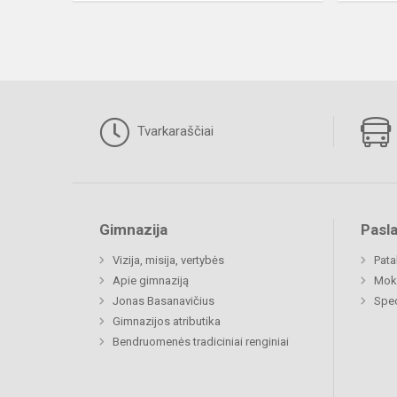
Tvarkaraščiai
Gimnazija
Pasl
Vizija, misija, vertybės
Pat
Apie gimnaziją
Moki
Jonas Basanavičius
Spec
Gimnazijos atributika
Bendruomenės tradiciniai renginiai