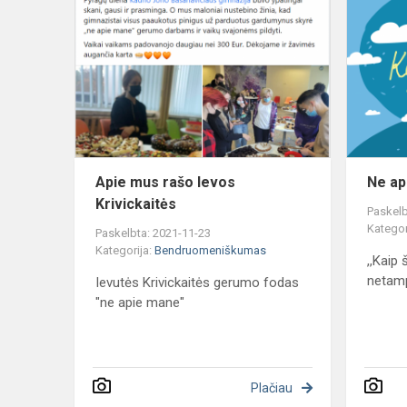
mus
rašo
Ievos
Krivickaitės
Apie mus rašo Ievos
Ne ap
Krivickaitės
Paskelb
Kategor
Paskelbta: 2021-11-23
Kategorija:
Bendruomeniškumas
,,Kaip 
netam
Ievutės Krivickaitės gerumo fodas
"ne apie mane"
Plačiau