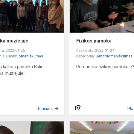
a muziejuje
Fizikos pamoka
ta: 2022-01-25
Paskelbta: 2022-01-24
ija:
Bendruomeniškumas
Kategorija:
Bendruomeniškumas
ių kalbos pamoka Balio
Romantika fizikos pamokoje?
s muziejuje!
Plačiau
Pla
Fizikos
laboratorinis