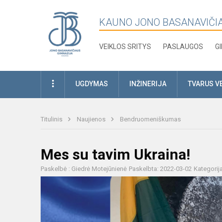
KAUNO JONO BASANAVIČI
VEIKLOS SRITYS
PASLAUGOS
G
UGDYMAS
INŽINERIJA
TVARUS V
Titulinis
Naujienos
Bendruomeniškumas
Mes su tavim Ukraina!
Paskelbė : Giedrė Motejūnienė
Paskelbta: 2022-03-02
Kategorij