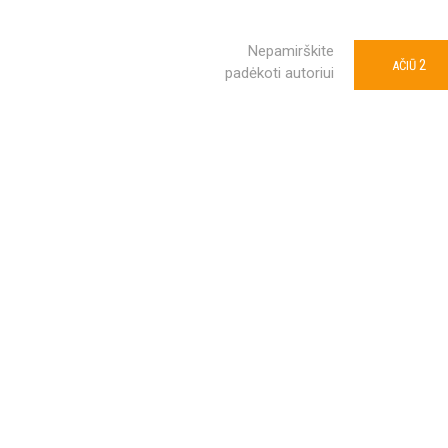
Nepamirškite
2
AČIŪ
padėkoti autoriui