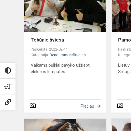
Tebūnie šviesa
Pamok
Paskelbta: 2022-02-11
Paskelb
Kategorija:
Bendruomeniškumas
Kategor
Vaikams puikiai pavyko užžiebti
Lietuv
elektros lemputes.
Sruogo
Plačiau
Mūsų
labdara