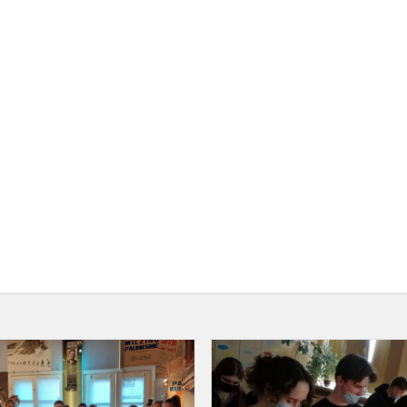
Pamoka
muziejuje