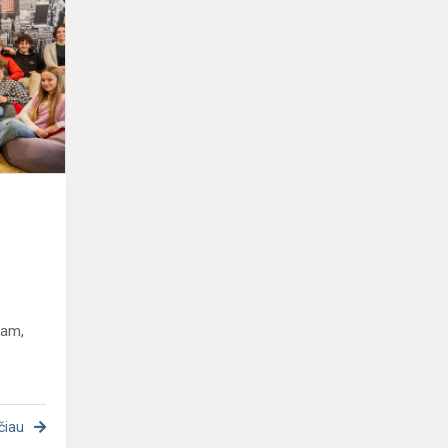
apžvalga
kam,
čiau