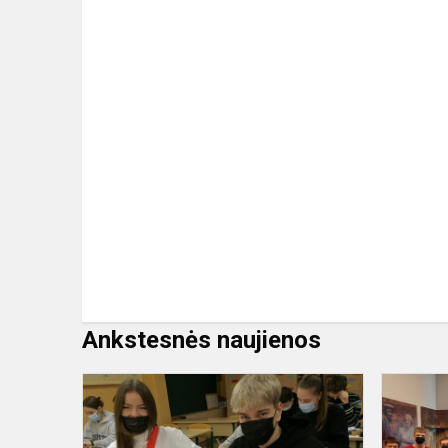
Ankstesnės naujienos
Tebūnie
šviesa