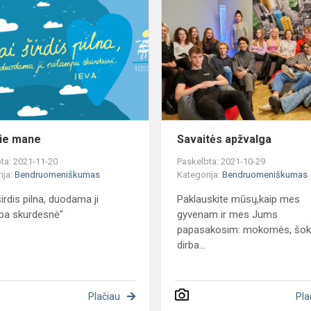
apie
mane
ie mane
Savaitės apžvalga
ta: 2021-11-20
Paskelbta: 2021-10-29
ija:
Bendruomeniškumas
Kategorija:
Bendruomeniškumas
širdis pilna, duodama ji
Paklauskite mūsų,kaip mes
pa skurdesnė"
gyvenam ir mes Jums
papasakosim: mokomės, šo
dirba...
Plačiau
Pla