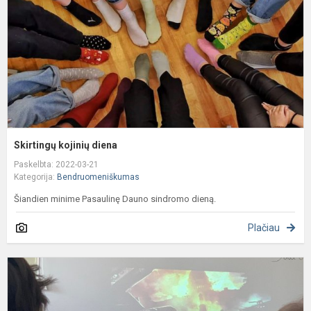
Skirtingų kojinių diena
Paskelbta: 2022-03-21
Kategorija:
Bendruomeniškumas
Šiandien minime Pasaulinę Dauno sindromo dieną.
Plačiau
I
p
1