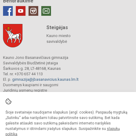
Bendraukime
Steigėjas
Kauno miesto
savivaldybė
Kauno Jono Basanavičiaus gimnazija
Savivaldybės Biudžetinė įstaiga
Šarkuvos g. 28, LT-48168, Kaunas
Tel. nr. +370 657 44 113
El. p.
gimnazija@jbasanavicius.kaunas.lm.lt
Duomenys kaupiami ir saugomi
Juridinių asmenų registre
Įmonės kodas 190139463
Šioje svetainėje naudojame slapukus (angl. cookies). Paspaudę mygtuką
© 2018. Kauno Jono Basanavičiaus gimnazija. Visos teisės saugomos.
„Sutinku“ arba naršydami toliau patvirtinsite savo sutikimą. Bet kada
Kopijuoti turinį be raštiško gimnazijos sutikimo griežtai draudžiama.
galėsite atšaukti savo sutikimą pakeisdami interneto naršyklės
nustatymus ir ištrindami įrašytus slapukus. Susipažinkite su
slapukų
Versija neįgaliesiems
Slapukų valdymas
politika
.