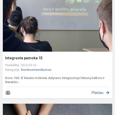
Integruota pamoka 1E
Paskelbta: 2022-03-16
Kategorija:
Bendruomeniškumas
Kovo 16d. IE klasės mokiniai dalyvavo integruotoje lietuvių kalbos ir
literatūro...
Plačiau
R
p