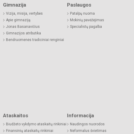
Gimnazija
Paslaugos
Vizija, misija, vertybės
Patalpų nuoma
Apie gimnaziją
Mokinių pavėžėjimas
Jonas Basanavičius
Specialistų pagalba
Gimnazijos atributika
Bendruomenės tradiciniai renginiai
Ataskaitos
Informacija
Biudžeto vykdymo ataskaitų rinkiniai
Naudingos nuorodos
Finansinių ataskaitų rinkiniai
Neformalus švietimas