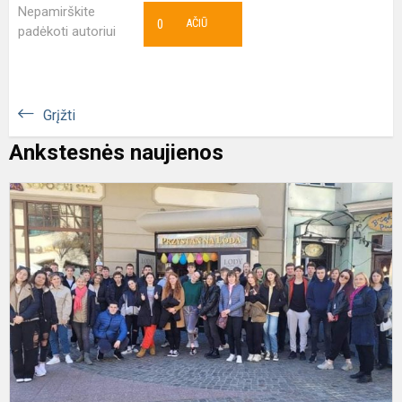
Nepamirškite
0
AČIŪ
padėkoti autoriui
Grįžti
Ankstesnės naujienos
K
p
L
k