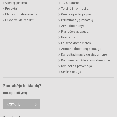
Viešieji pirkimai
1,2% parama
Projektai
Teisinė informacija
Planavimo dokumentai
Gimnazijos logotipas
Lėšos veiklai viešinti
Priėmimas į gimnaziją
Atviri duomenys
Pranešėjų apsauga
Nuorodos
Laisvos darbo vietos
Asmens duomenų apsauga
Konsultavimasis su visuomene
Dažniausiai užduodami klausimai
Korupcijos prevencija
Civilinė sauga
Pastabėjote klaidų?
Turite pasiūlymų?
RAŠYKITE