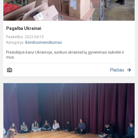
Pagalba Ukrainai
Paskelbta: 2022-04-15
Kategorija:
Bendruomeniškumas
Prasidėjus karui Ukrainoje, sunkus ukrainiečių gyvenimas sukrėtė ir
mus.
Plačiau
Ž
e