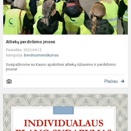
Atliekų perdirbimo įmonė
Paskelbta: 2022-04-12
Kategorija:
Bendruomeniškumas
Susipažinome su Kauno apskrities atliekų rūšiavimo ir perdirbimo
įmone!
Plačiau
I
p