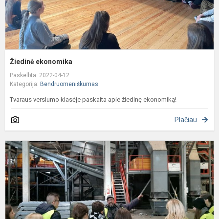
Žiedinė ekonomika
Paskelbta: 2022-04-12
Kategorija:
Bendruomeniškumas
Tvaraus verslumo klasėje paskaita apie žiedinę ekonomiką!
Plačiau
A
p
į