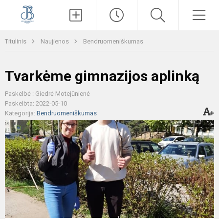
Paieška
Men
Titulinis
Naujienos
Bendruomeniškumas
Tvarkėme gimnazijos aplinką
Paskelbė : Giedrė Motejūnienė
Paskelbta: 2022-05-10
Kategorija:
Bendruomeniškumas