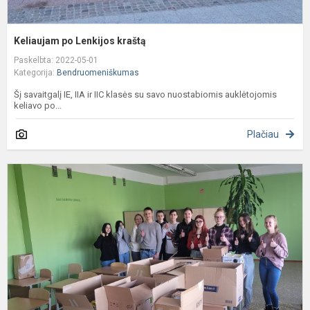
Keliaujam po Lenkijos kraštą
Paskelbta: 2022-05-01
Kategorija:
Bendruomeniškumas
Šį savaitgalį IE, IIA ir IIC klasės su savo nuostabiomis auklėtojomis
keliavo po...
Plačiau
P
U