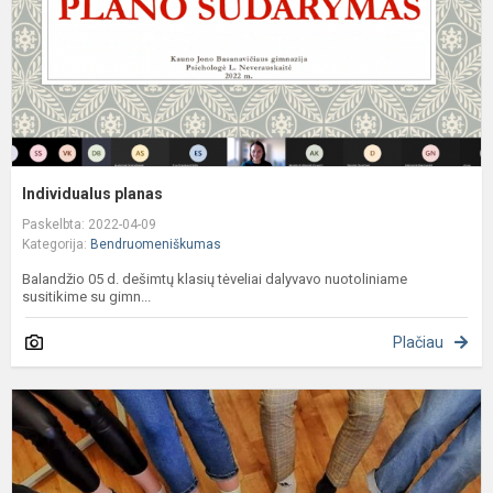
Individualus planas
Paskelbta: 2022-04-09
Kategorija:
Bendruomeniškumas
Balandžio 05 d. dešimtų klasių tėveliai dalyvavo nuotoliniame
susitikime su gimn...
Plačiau
S
k
d