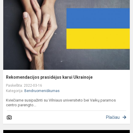
k
U
Rekomendacijos prasidėjus karui Ukrainoje
Paskelbta: 2022-03-16
Kategorija:
Bendruomeniškumas
Kviečiame susipažinti su Vilniaus universiteto bei Vaikų paramos
centro parengto...
Plačiau
P