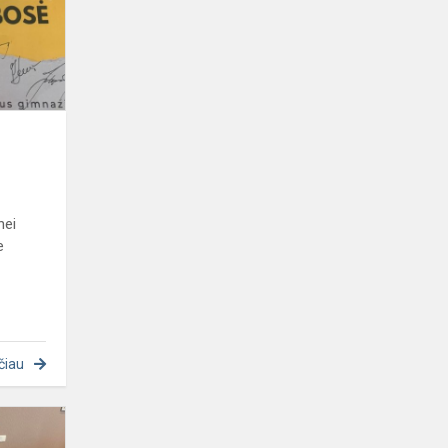
nei
e
čiau
Europa
Piliečiams