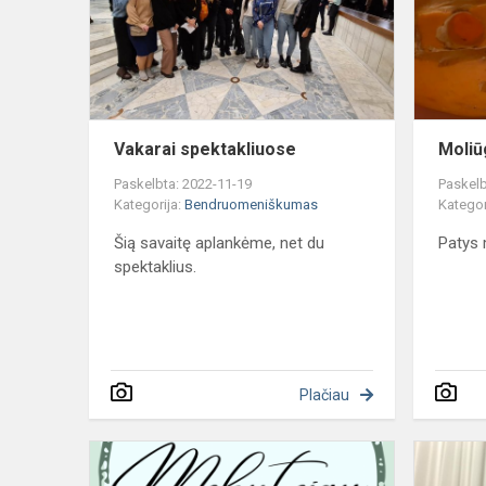
Vakarai spektakliuose
Moliū
Paskelbta: 2022-11-19
Paskelb
Kategorija:
Bendruomeniškumas
Kategor
Šią savaitę aplankėme, net du
Patys 
spektaklius.
Plačiau
Ačiū
Jums