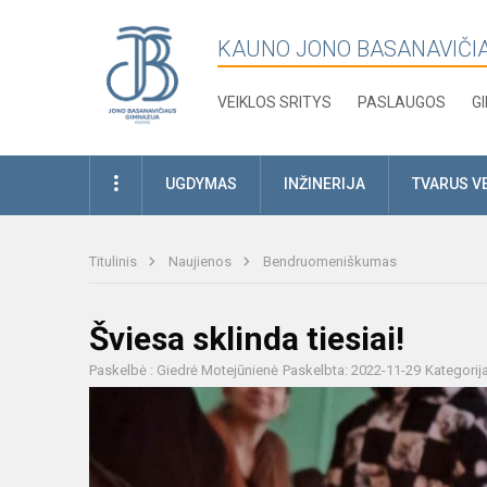
KAUNO JONO BASANAVIČI
VEIKLOS SRITYS
PASLAUGOS
G
UGDYMAS
INŽINERIJA
TVARUS V
Titulinis
Naujienos
Bendruomeniškumas
Šviesa sklinda tiesiai!
Paskelbė : Giedrė Motejūnienė
Paskelbta: 2022-11-29
Kategorij