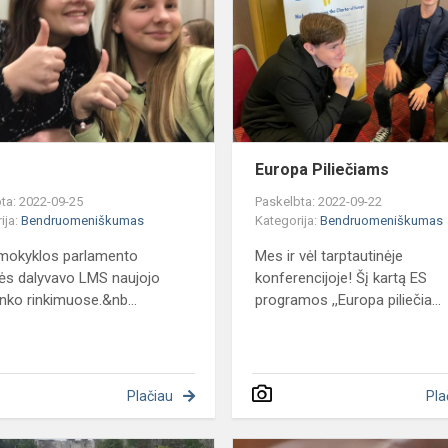
Europa Piliečiams
ta: 2022-09-25
Paskelbta: 2022-09-22
ija:
Bendruomeniškumas
Kategorija:
Bendruomeniškumas
mokyklos parlamento
Mes ir vėl tarptautinėje
ės dalyvavo LMS naujojo
konferencijoje! Šį kartą ES
inko rinkimuose.&nb...
programos ,,Europa piliečia...
Plačiau
Pla