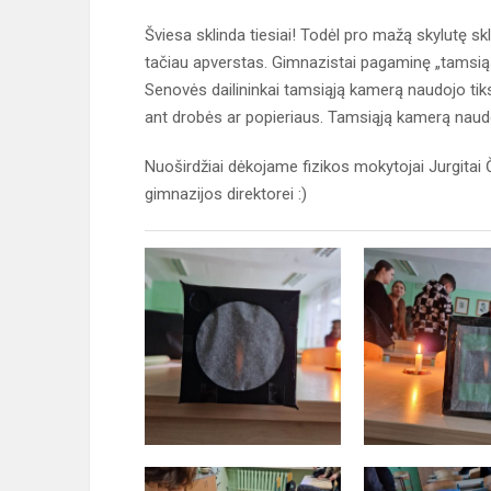
Šviesa sklinda tiesiai! Todėl pro mažą skylutę skli
tačiau apverstas. Gimnazistai pagaminę „tamsiąs
Senovės dailininkai tamsiąją kamerą naudojo tik
ant drobės ar popieriaus. Tamsiąją kamerą naudo
Nuoširdžiai dėkojame fizikos mokytojai Jurgitai
gimnazijos direktorei :)