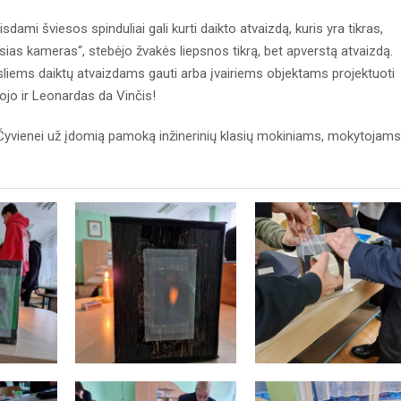
sdami šviesos spinduliai gali kurti daikto atvaizdą, kuris yra tikras,
ias kameras“, stebėjo žvakės liepsnos tikrą, bet apverstą atvaizdą.
sliems daiktų atvaizdams gauti arba įvairiems objektams projektuoti
jo ir Leonardas da Vinčis!
 Čyvienei už įdomią pamoką inžinerinių klasių mokiniams, mokytojams 