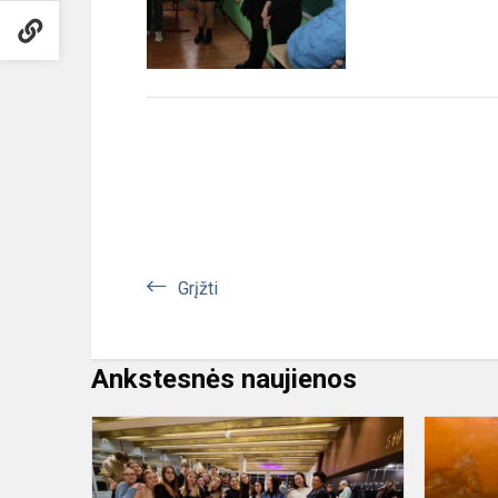
Grįžti
Ankstesnės naujienos
Vakarai
spektakliuo