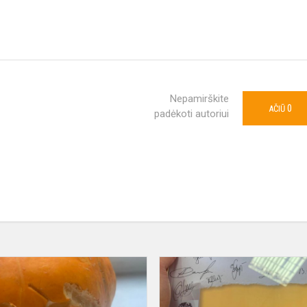
Nepamirškite
0
AČIŪ
padėkoti autoriui
Moliūgai
se