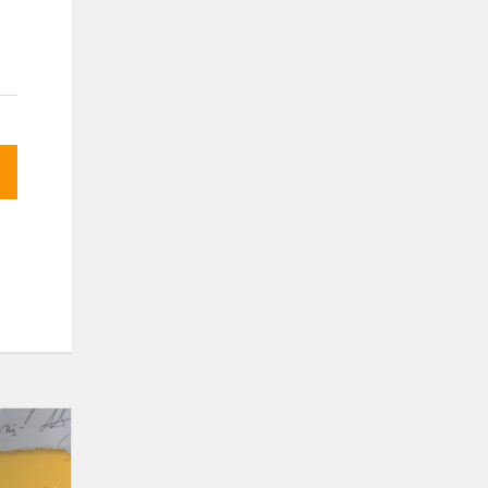
Boso
diena