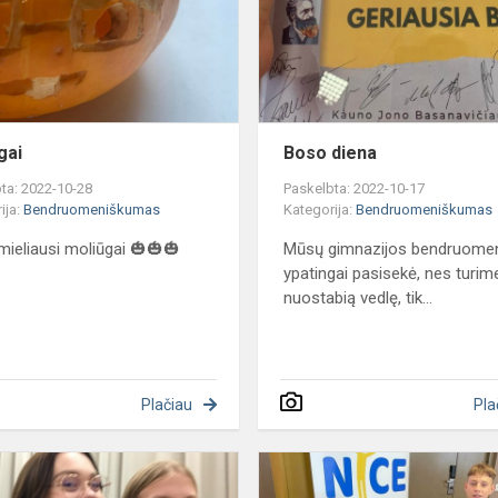
gai
Boso diena
ta: 2022-10-28
Paskelbta: 2022-10-17
ija:
Bendruomeniškumas
Kategorija:
Bendruomeniškumas
mieliausi moliūgai 🎃🎃🎃
Mūsų gimnazijos bendruome
ypatingai pasisekė, nes turim
nuostabią vedlę, tik...
Plačiau
Pla
LSM