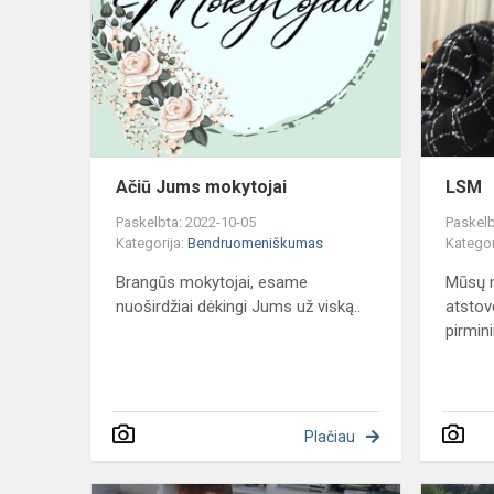
mokytojai
Ačiū Jums mokytojai
LSM
Paskelbta: 2022-10-05
Paskelb
Kategorija:
Bendruomeniškumas
Kategor
Brangūs mokytojai, esame
Mūsų 
nuoširdžiai dėkingi Jums už viską..
atstov
pirmin
Plačiau