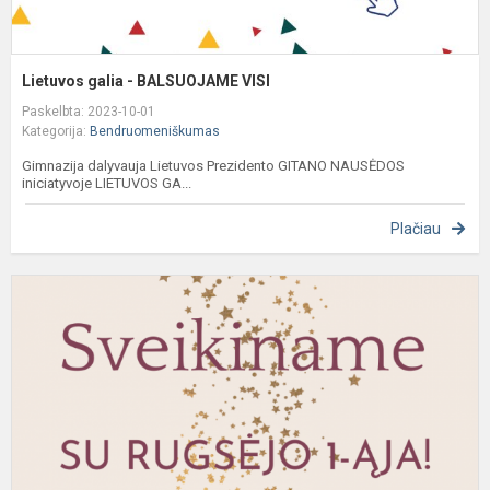
Lietuvos galia - BALSUOJAME VISI
Paskelbta: 2023-10-01
Kategorija:
Bendruomeniškumas
Gimnazija dalyvauja Lietuvos Prezidento GITANO NAUSĖDOS
iniciatyvoje LIETUVOS GA...
Plačiau
S
r
1
ą