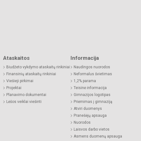
Ataskaitos
Informacija
Biudžeto vykdymo ataskaitų rinkiniai
Naudingos nuorodos
Finansinių ataskaitų rinkiniai
Neformalus švietimas
Viešieji pirkimai
1,2% parama
Projektai
Teisinė informacija
Planavimo dokumentai
Gimnazijos logotipas
Lėšos veiklai viešinti
Priėmimas į gimnaziją
Atviri duomenys
Pranešėjų apsauga
Nuorodos
Laisvos darbo vietos
Asmens duomenų apsauga