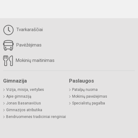
Tvarkaraščiai
Pavėžėjimas
Mokinių maitinimas
Gimnazija
Paslaugos
Vizija, misija, vertybės
Patalpų nuoma
Apie gimnaziją
Mokinių pavėžėjimas
Jonas Basanavičius
Specialistų pagalba
Gimnazijos atributika
Bendruomenės tradiciniai renginiai