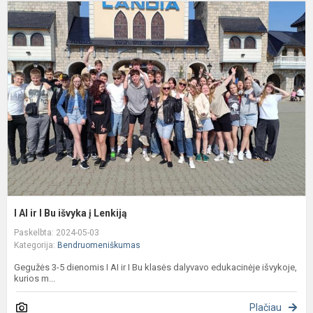
I
A
ir
I
B
i
į
L
I AI ir I Bu išvyka į Lenkiją
Paskelbta: 2024-05-03
Kategorija:
Bendruomeniškumas
Gegužės 3-5 dienomis I AI ir I Bu klasės dalyvavo edukacinėje išvykoje,
kurios m...
Plačiau