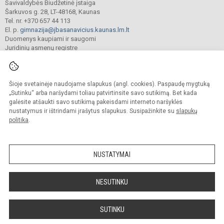
Savivaldybės Biudžetinė įstaiga
Šarkuvos g. 28, LT-48168, Kaunas
Tel. nr. +370 657 44 113
El. p.
gimnazija@jbasanavicius.kaunas.lm.lt
Duomenys kaupiami ir saugomi
Juridinių asmenų registre
Įmonės kodas 190139463
Šioje svetainėje naudojame slapukus (angl. cookies). Paspaudę mygtuką
© 2018. Kauno Jono Basanavičiaus gimnazija. Visos teisės saugomos.
„Sutinku“ arba naršydami toliau patvirtinsite savo sutikimą. Bet kada
Kopijuoti turinį be raštiško gimnazijos sutikimo griežtai draudžiama.
galėsite atšaukti savo sutikimą pakeisdami interneto naršyklės
nustatymus ir ištrindami įrašytus slapukus. Susipažinkite su
slapukų
Versija neįgaliesiems
Slapukų valdymas
politika
.
Mes kuriame mokykloms
SVETAINESMOKYKLOMS.LT
NUSTATYMAI
NESUTINKU
SUTINKU