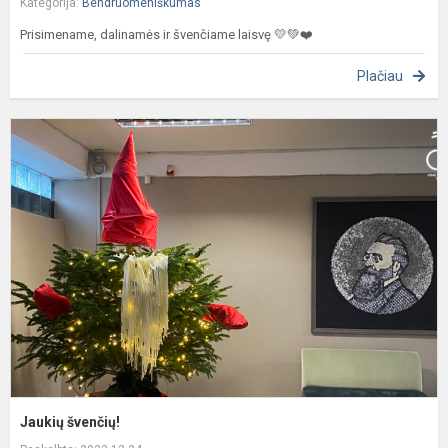
Kategorija:
Bendruomeniškumas
Prisimename, dalinamės ir švenčiame laisvę 💛💚❤️
Plačiau
J
š
Jaukių švenčių!