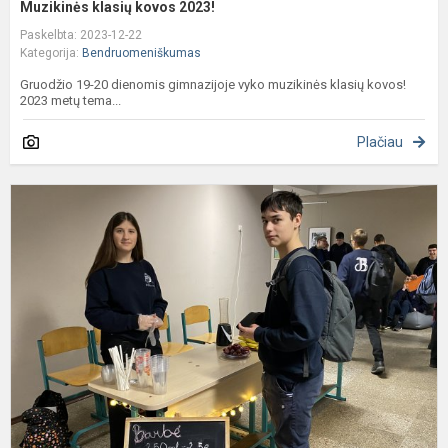
Muzikinės klasių kovos 2023!
Paskelbta: 2023-12-22
Kategorija:
Bendruomeniškumas
Gruodžio 19-20 dienomis gimnazijoje vyko muzikinės klasių kovos!
2023 metų tema...
Plačiau
K
m
m
2