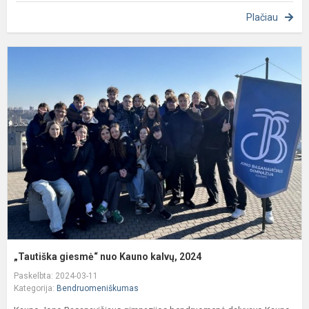
Plačiau
„
g
n
K
k
2
„Tautiška giesmė“ nuo Kauno kalvų, 2024
Paskelbta: 2024-03-11
Kategorija:
Bendruomeniškumas