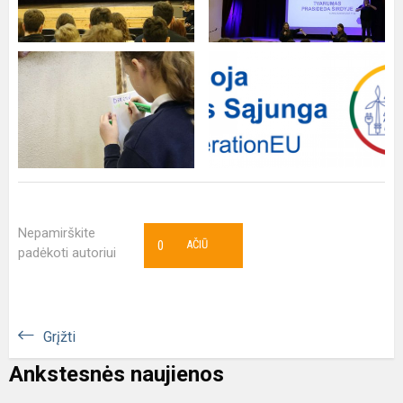
Nepamirškite
0
AČIŪ
padėkoti autoriui
Grįžti
Ankstesnės naujienos