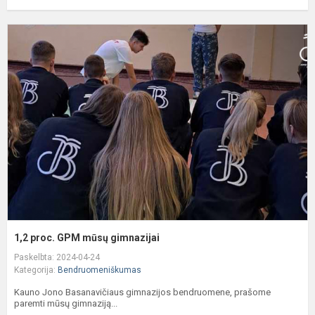
1
p
m
g
1,2 proc. GPM mūsų gimnazijai
Paskelbta: 2024-04-24
Kategorija:
Bendruomeniškumas
Kauno Jono Basanavičiaus gimnazijos bendruomene, prašome
paremti mūsų gimnaziją...