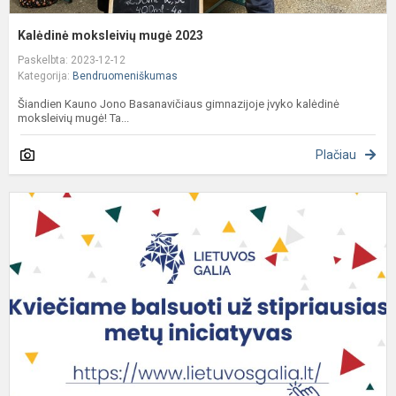
Kalėdinė moksleivių mugė 2023
Paskelbta: 2023-12-12
Kategorija:
Bendruomeniškumas
Šiandien Kauno Jono Basanavičiaus gimnazijoje įvyko kalėdinė
moksleivių mugė! Ta...
Plačiau
L
g
-
B
V