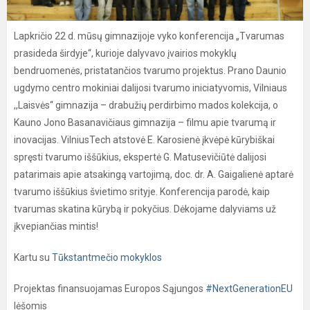
Lapkričio 22 d. mūsų gimnazijoje vyko konferencija „Tvarumas
prasideda širdyje“, kurioje dalyvavo įvairios mokyklų
bendruomenės, pristatančios tvarumo projektus. Prano Daunio
ugdymo centro mokiniai dalijosi tvarumo iniciatyvomis, Vilniaus
,,Laisvės“ gimnazija – drabužių perdirbimo mados kolekcija, o
Kauno Jono Basanavičiaus gimnazija – filmu apie tvarumą ir
inovacijas. VilniusTech atstovė E. Karosienė įkvėpė kūrybiškai
spręsti tvarumo iššūkius, ekspertė G. Matusevičiūtė dalijosi
patarimais apie atsakingą vartojimą, doc. dr. A. Gaigalienė aptarė
tvarumo iššūkius švietimo srityje. Konferencija parodė, kaip
tvarumas skatina kūrybą ir pokyčius. Dėkojame dalyviams už
įkvepiančias mintis!
Kartu su
Tūkstantmečio mokyklos
Projektas finansuojamas Europos Sąjungos
#NextGenerationEU
lėšomis