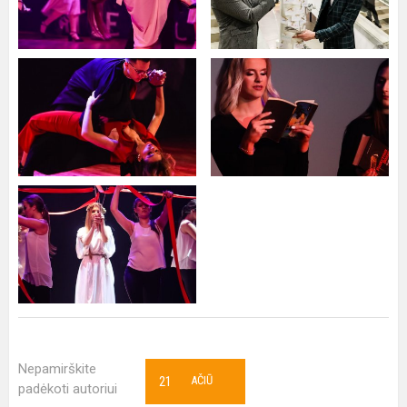
Nepamirškite
21
AČIŪ
padėkoti autoriui