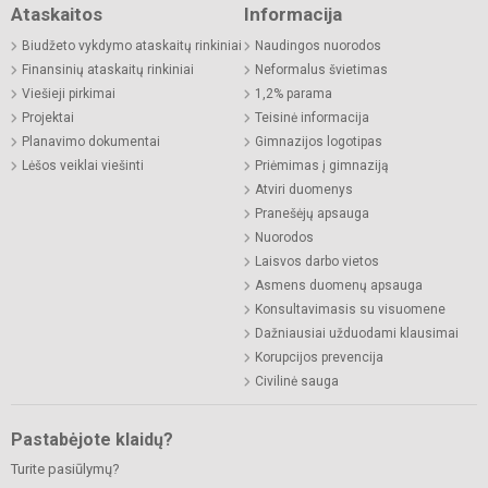
Ataskaitos
Informacija
Biudžeto vykdymo ataskaitų rinkiniai
Naudingos nuorodos
Finansinių ataskaitų rinkiniai
Neformalus švietimas
Viešieji pirkimai
1,2% parama
Projektai
Teisinė informacija
Planavimo dokumentai
Gimnazijos logotipas
Lėšos veiklai viešinti
Priėmimas į gimnaziją
Atviri duomenys
Pranešėjų apsauga
Nuorodos
Laisvos darbo vietos
Asmens duomenų apsauga
Konsultavimasis su visuomene
Dažniausiai užduodami klausimai
Korupcijos prevencija
Civilinė sauga
Pastabėjote klaidų?
Turite pasiūlymų?