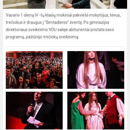
Vasario 1 dieną IV -tų klasių mokiniai pakvietė mokytojus, tėvus,
trečiokus ir draugus į "Šimtadienio" šventę. Po gimnazijos
direktoriaus sveikinimo VDU salėje abiturientai pristatė savo
programą, pažiūrėjo trečiokų sveikinimą.