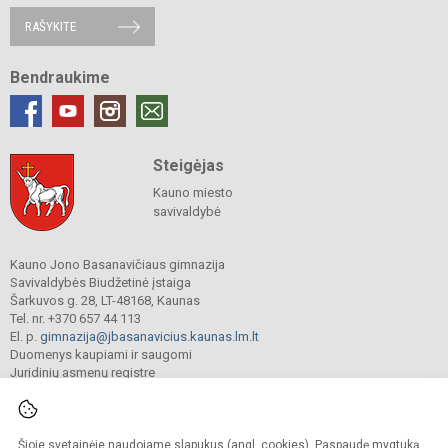
RAŠYKITE
Bendraukime
Steigėjas
Kauno miesto
savivaldybė
Kauno Jono Basanavičiaus gimnazija
Savivaldybės Biudžetinė įstaiga
Šarkuvos g. 28, LT-48168, Kaunas
Tel. nr. +370 657 44 113
El. p.
gimnazija@jbasanavicius.kaunas.lm.lt
Duomenys kaupiami ir saugomi
Juridinių asmenų registre
Įmonės kodas 190139463
Šioje svetainėje naudojame slapukus (angl. cookies). Paspaudę mygtuką