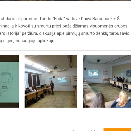
u Labdaros ir paramos fondo "Frida" vadove Daiva Baranauske. Ši
iminaciją ir kovoti su smurtu prieš pažeidžiamas visuomenės grupes.
s istorija" peržiūra, diskusija apie pirmųjų smurto ženklų tarpusavio
 elgesį nesaugioje aplinkoje.