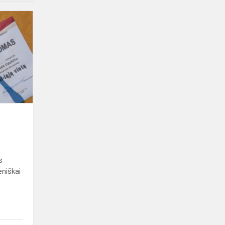
Virvės
traukimo
varžybos
s
s
eniškai