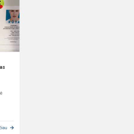
psichikos
sveikatos
dienos
minėjimas
mas
nė
i
čiau