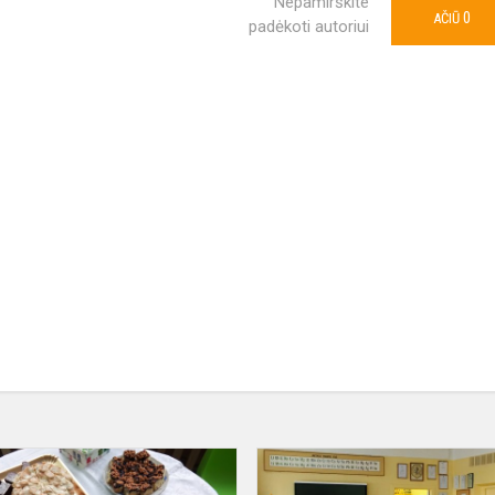
Nepamirškite
0
AČIŪ
padėkoti autoriui
Pyragų
diena