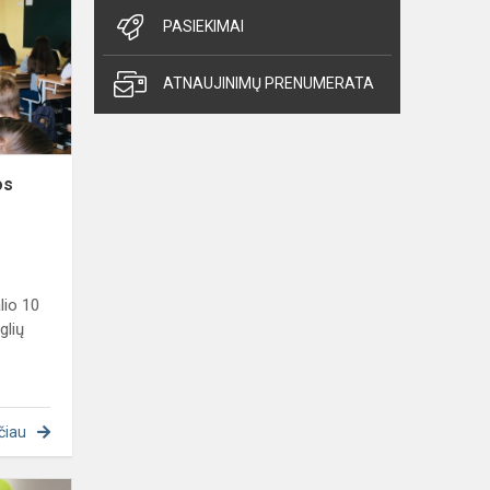
sveikatos
PASIEKIMAI
ugdymas''
ATNAUJINIMŲ PRENUMERATA
os
lio 10
glių
čiau
Pasaulinės