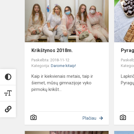
Krikštynos 2018m.
Pyrag
Paskelbta: 2018-11-12
Paskelb
Kategorija:
Darome kitaip!
Kategor
Kaip ir kiekvienais metais, taip ir
Lapkri
šiemet, mūsų gimnazijoje vyko
Pyragų
pirmokų krikšt...
Plačiau
Proto