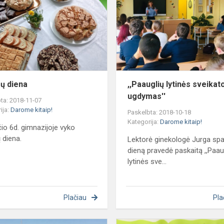
ų diena
,,Paauglių lytinės sveikat
ugdymas''
ta: 2018-11-07
ija:
Darome kitaip!
Paskelbta: 2018-10-18
Kategorija:
Darome kitaip!
čio 6d. gimnazijoje vyko
 diena.
Lektorė ginekologė Jurga spa
dieną pravedė paskaitą ,,Paau
lytinės sve...
Plačiau
Pla
Fotografijų