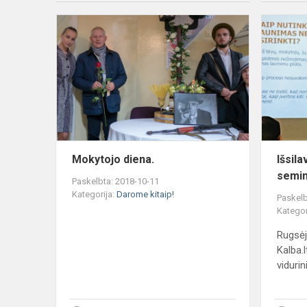
Mokytojo
diena.
Mokytojo diena.
Išsila
semi
Paskelbta: 2018-10-11
Kategorija:
Darome kitaip!
Paskelb
Kategor
Rugsėj
Kalba.l
vidurini