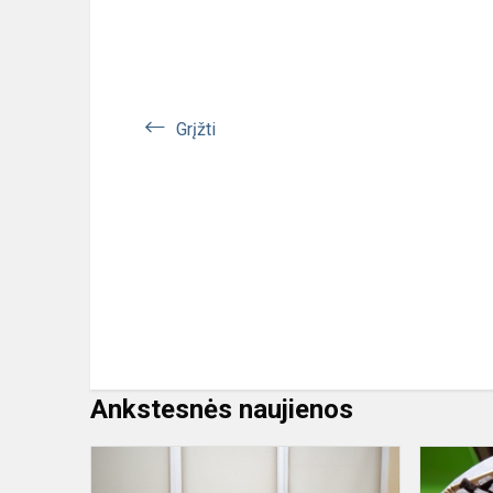
Grįžti
Ankstesnės naujienos
Krikštynos
2018m.