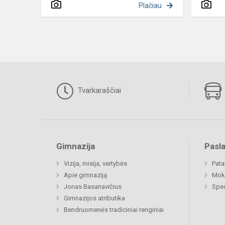
Plačiau
Tvarkaraščiai
Gimnazija
Pasl
Vizija, misija, vertybės
Pat
Apie gimnaziją
Moki
Jonas Basanavičius
Spec
Gimnazijos atributika
Bendruomenės tradiciniai renginiai