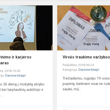
Išsilavinimo
ir
karjeros
seminaras
vinimo ir karjeros
Virvės traukimo varžybo
naras
Paskelbta: 2018-09-24
Kategorija:
Darome kitaip!
ta: 2018-10-03
ija:
Darome kitaip!
Trečiadienio, rugsėjo 19-osio
popietę, kaitinant visai ne rud
o 26 dieną į mokyklą atvyko
saulei, mū...
t bei tarptautinių aukštojo ir
...