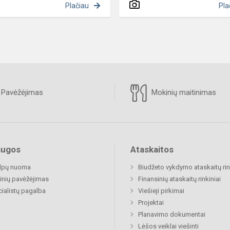
Plačiau
Pla
Pavėžėjimas
Mokinių maitinimas
augos
Ataskaitos
alpų nuoma
Biudžeto vykdymo ataskaitų rin
nių pavėžėjimas
Finansinių ataskaitų rinkiniai
ialistų pagalba
Viešieji pirkimai
Projektai
Planavimo dokumentai
Lėšos veiklai viešinti