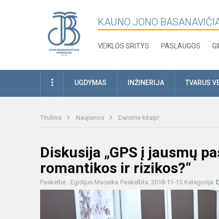
KAUNO JONO BASANAVIČI
VEIKLOS SRITYS
PASLAUGOS
G
UGDYMAS
INŽINERIJA
TVARUS V
Titulinis
Naujienos
Darome kitaip!
Diskusija „GPS į jausmų pas
romantikos ir rizikos?“
Paskelbė : Egidijus Maceika
Paskelbta: 2018-11-15
Kategorija:
D