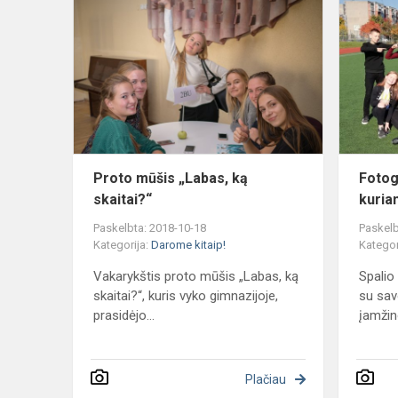
mūšis
„Labas,
ką
skaitai?“
Proto mūšis „Labas, ką
Fotog
skaitai?“
kuria
Paskelbta: 2018-10-18
Paskelb
Kategorija:
Darome kitaip!
Kategor
Vakarykštis proto mūšis „Labas, ką
Spalio
skaitai?“, kuris vyko gimnazijoje,
su sav
prasidėjo...
įamžino
Plačiau