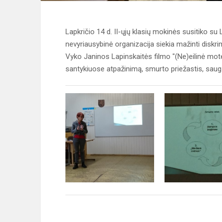
Lapkričio 14 d. II-ųjų klasių mokinės susitiko s
nevyriausybinė organizacija siekia mažinti diskr
Vyko Janinos Lapinskaitės filmo "(Ne)eilinė moter
santykiuose atpažinimą, smurto priežastis, saugų