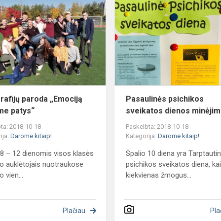
paroda
„Emociją
kuriame
patys“
rafijų paroda „Emociją
Pasaulinės psichikos
me patys“
sveikatos dienos minėji
ta: 2018-10-18
Paskelbta: 2018-10-18
ija:
Darome kitaip!
Kategorija:
Darome kitaip!
 8 – 12 dienomis visos klasės
Spalio 10 diena yra Tarptauti
o auklėtojais nuotraukose
psichikos sveikatos diena, ka
 vien...
kiekvienas žmogus...
Plačiau
Pla