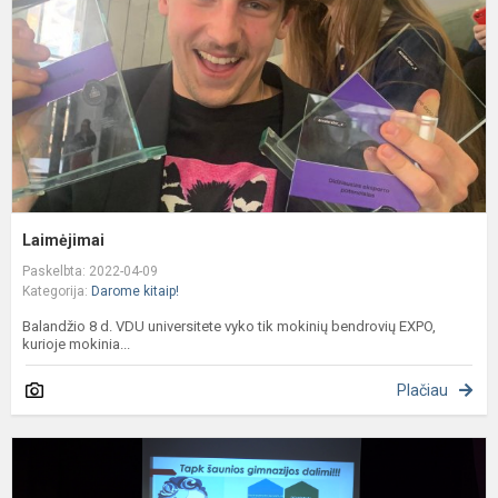
Laimėjimai
Paskelbta: 2022-04-09
Kategorija:
Darome kitaip!
Balandžio 8 d. VDU universitete vyko tik mokinių bendrovių EXPO,
kurioje mokinia...
Plačiau
P
a