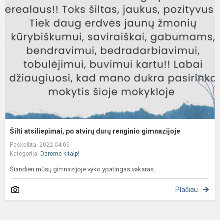
p
a
d
r
g
Šilti atsiliepimai, po atvirų durų renginio gimnazijoje
Paskelbta: 2022-04-05
Kategorija:
Darome kitaip!
Šiandien mūsų gimnazijoje vyko ypatingas vakaras.
Plačiau