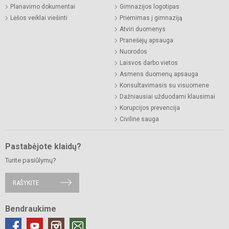
Planavimo dokumentai
Gimnazijos logotipas
Lėšos veiklai viešinti
Priėmimas į gimnaziją
Atviri duomenys
Pranešėjų apsauga
Nuorodos
Laisvos darbo vietos
Asmens duomenų apsauga
Konsultavimasis su visuomene
Dažniausiai užduodami klausimai
Korupcijos prevencija
Civilinė sauga
Pastabėjote klaidų?
Turite pasiūlymų?
RAŠYKITE
Bendraukime