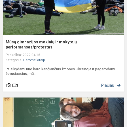
Mūsų gimnazijos mokinių ir mokytojų
performansas/protestas.
Paskelbta: 2022-04-16
Kategorija:
Darome kitaip!
Palaikydami nuo karo kenčiančius žmones Ukrainoje ir pagerbdami
žuvusiuosius, mū...
Plačiau
Š
U
E
F