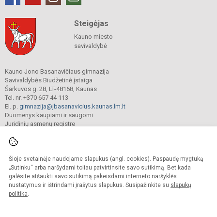
Steigėjas
Kauno miesto
savivaldybė
Kauno Jono Basanavičiaus gimnazija
Savivaldybės Biudžetinė įstaiga
Šarkuvos g. 28, LT-48168, Kaunas
Tel. nr. +370 657 44 113
El. p.
gimnazija@jbasanavicius.kaunas.lm.lt
Duomenys kaupiami ir saugomi
Juridinių asmenų registre
Įmonės kodas 190139463
Šioje svetainėje naudojame slapukus (angl. cookies). Paspaudę mygtuką
© 2018. Kauno Jono Basanavičiaus gimnazija. Visos teisės saugomos.
„Sutinku“ arba naršydami toliau patvirtinsite savo sutikimą. Bet kada
Kopijuoti turinį be raštiško gimnazijos sutikimo griežtai draudžiama.
galėsite atšaukti savo sutikimą pakeisdami interneto naršyklės
nustatymus ir ištrindami įrašytus slapukus. Susipažinkite su
slapukų
Versija neįgaliesiems
Slapukų valdymas
politika
.
Mes kuriame mokykloms
SVETAINESMOKYKLOMS.LT