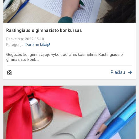
Raštingiausio gimnazisto konkursas
Paskelbta: 2022-05-10
Kategorija:
Darome kitaip!
Gegužės 5d. gimnazijoje vyko tradicinis kasmetinis Raštingiausio
gimnazisto konk...
Plačiau
K
d