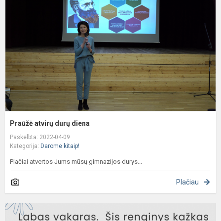
d
d
Praūžė atvirų durų diena
Paskelbta: 2022-04-09
Kategorija:
Darome kitaip!
Plačiai atvertos Jums mūsų gimnazijos durys...
Plačiau
Ši
a