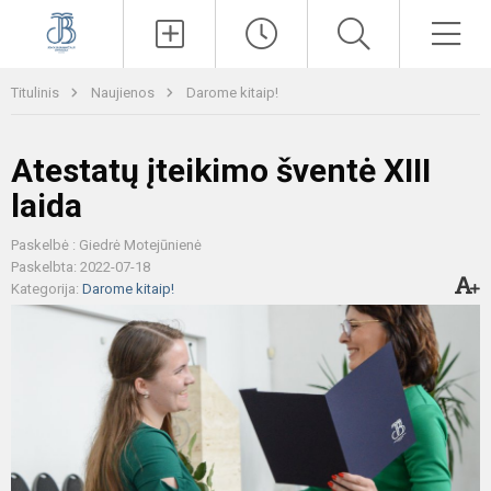
Paieška
Men
Titulinis
Naujienos
Darome kitaip!
Atestatų įteikimo šventė XIII
laida
Paskelbė : Giedrė Motejūnienė
Paskelbta: 2022-07-18
Kategorija:
Darome kitaip!