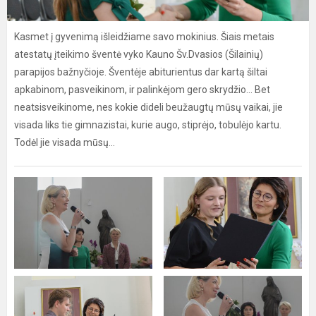
Kasmet į gyvenimą išleidžiame savo mokinius. Šiais metais
atestatų įteikimo šventė vyko Kauno Šv.Dvasios (Šilainių)
parapijos bažnyčioje. Šventėje abiturientus dar kartą šiltai
apkabinom, pasveikinom, ir palinkėjom gero skrydžio... Bet
neatsisveikinome, nes kokie dideli beužaugtų mūsų vaikai, jie
visada liks tie gimnazistai, kurie augo, stiprėjo, tobulėjo kartu.
Todėl jie visada mūsų...