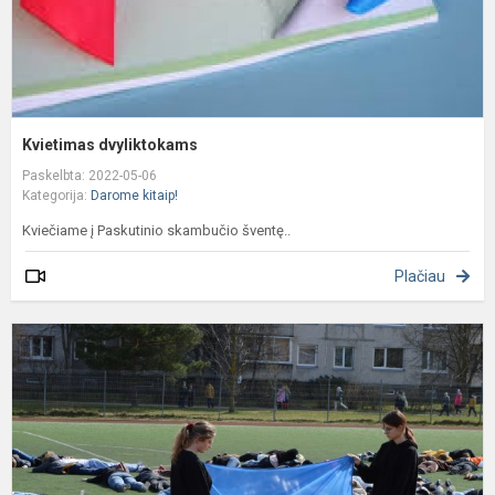
Kvietimas dvyliktokams
Paskelbta: 2022-05-06
Kategorija:
Darome kitaip!
Kviečiame į Paskutinio skambučio šventę..
Plačiau
M
g
m
ir
m
p