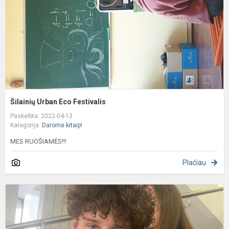
Šilainių Urban Eco Festivalis
Paskelbta: 2022-04-13
Kategorija:
Darome kitaip!
MES RUOŠIAMĖS!!!
Plačiau
L