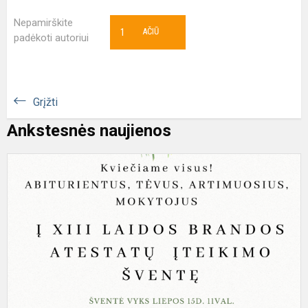
Nepamirškite
1
AČIŪ
padėkoti autoriui
Grįžti
Ankstesnės naujienos
K
į
b
a
į
š