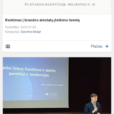
Kvietimas į brandos atestatų įteikimo šventę
Paskelbta: 2022-07-06
Kategorija:
Darome kitaip!
Plačiau
A
-
e