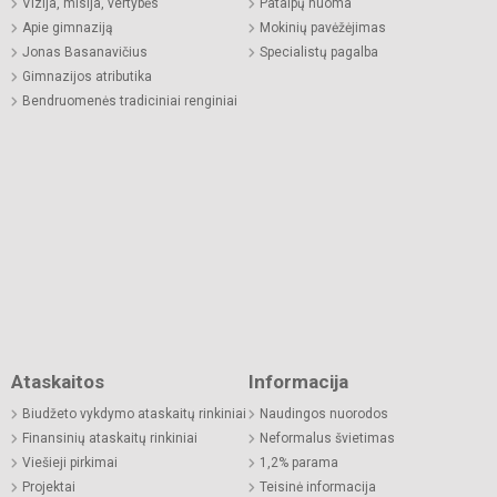
Vizija, misija, vertybės
Patalpų nuoma
Apie gimnaziją
Mokinių pavėžėjimas
Jonas Basanavičius
Specialistų pagalba
Gimnazijos atributika
Bendruomenės tradiciniai renginiai
Ataskaitos
Informacija
Biudžeto vykdymo ataskaitų rinkiniai
Naudingos nuorodos
Finansinių ataskaitų rinkiniai
Neformalus švietimas
Viešieji pirkimai
1,2% parama
Projektai
Teisinė informacija