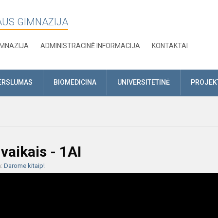
AUS GIMNAZIJA
IMNAZIJA
ADMINISTRACINĖ INFORMACIJA
KONTAKTAI
ERSLUMAS
BIOMEDICINA
UNIVERSITETINĖ
PROJEK
vaikais - 1AI
a:
Darome kitaip!