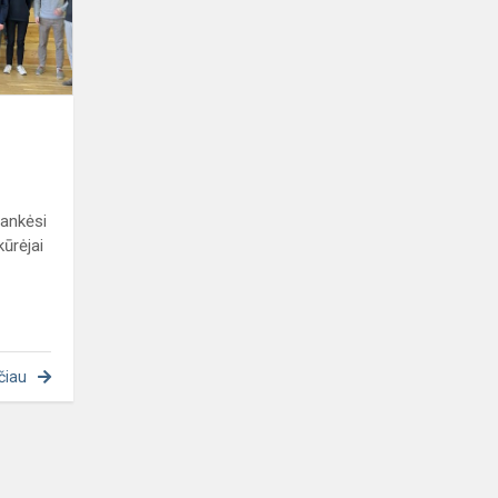
a
lankėsi
kūrėjai
čiau