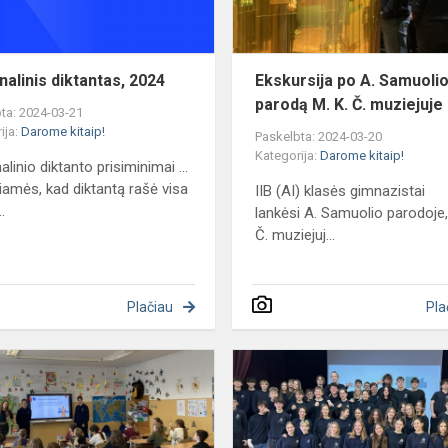
nalinis diktantas, 2024
Ekskursija po A. Samuoli
parodą M. K. Č. muziejuje
ta: 2024-03-21
ija:
Darome kitaip!
Paskelbta: 2024-03-20
Kategorija:
Darome kitaip!
linio diktanto prisiminimai ...
iamės, kad diktantą rašė visa
IIB (AI) klasės gimnazistai
.
lankėsi A. Samuolio parodoje,
Č. muziejuj...
Plačiau
Pla
Pirmosios
pagalbos
mokymai
ketvirtokams