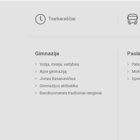
Tvarkaraščiai
Gimnazija
Pasl
Vizija, misija, vertybės
Pat
Apie gimnaziją
Moki
Jonas Basanavičius
Spec
Gimnazijos atributika
Bendruomenės tradiciniai renginiai