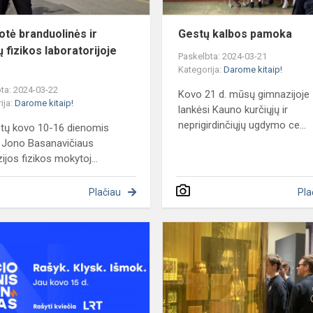
otė branduolinės ir
Gestų kalbos pamoka
ų fizikos laboratorijoje
Paskelbta: 2024-03-21
Kategorija:
Darome kitaip!
ta: 2024-03-22
Kovo 21 d. mūsų gimnazijoje
ija:
Darome kitaip!
lankėsi Kauno kurčiųjų ir
neprigirdinčiųjų ugdymo ce...
tų kovo 10-16 dienomis
 Jono Basanavičiaus
ijos fizikos mokytoj...
Plačiau
Pla
Nacionalinis
diktantas,
2024