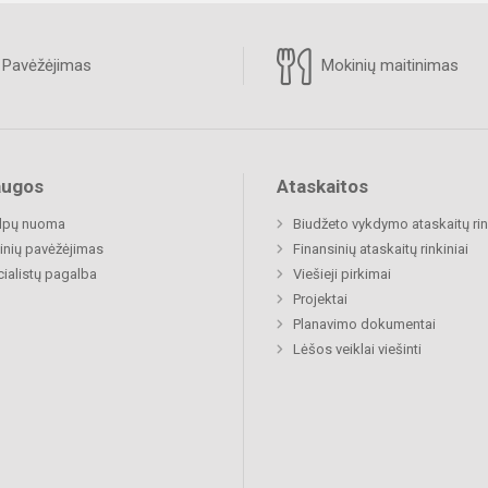
Pavėžėjimas
Mokinių maitinimas
augos
Ataskaitos
alpų nuoma
Biudžeto vykdymo ataskaitų rin
nių pavėžėjimas
Finansinių ataskaitų rinkiniai
ialistų pagalba
Viešieji pirkimai
Projektai
Planavimo dokumentai
Lėšos veiklai viešinti