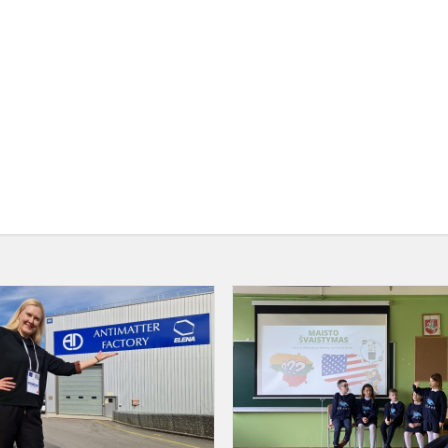
Stažuotė
branduolinės
ir
dalelių
fizikos
laboratorijoje
CER...