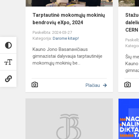
Tarptautinė mokomųjų mokinių
Stažu
bendrovių eXpo, 2024
daleli
CERN
Paskelbta: 2024-03-27
Kategorija:
Darome kitaip!
Paskelb
Kategor
Kauno Jono Basanavičiaus
gimnazistai dalyvauja tarptautinėje
Šių me
mokomųjų mokinių be...
Kauno
gimnaz
Plačiau
Pasaulinė
poezijos
diena,
2024