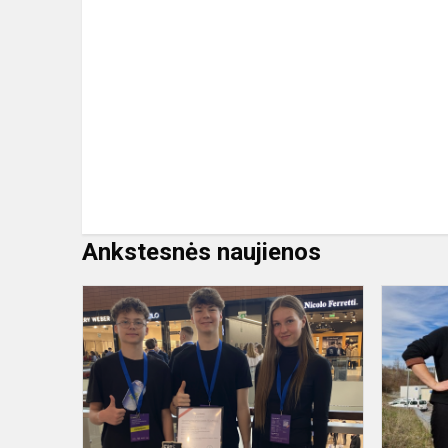
Ankstesnės naujienos
Tarptautinė
mokomųjų
mokinių
bendrovių
eXpo,
2024