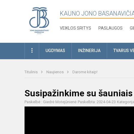
KAUNO JONO BASANAVIČI
VEIKLOS SRITYS
PASLAUGOS
G
UGDYMAS
INŽINERIJA
TVARUS V
Titulinis
Naujienos
Darome kitaip!
Susipažinkime su šauniais 
Paskelbė : Giedrė Motejūnienė
Paskelbta: 2024-04-23
Kategorij