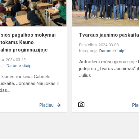
Kauno
Žaliakalnio
p...
sios pagalbos mokymai
Tvaraus jaunimo paskait
rtokams Kauno
Paskelbta: 2024-03-08
kalnio progimnazijoje
Kategorija:
Darome kitaip!
ta: 2024-03-13
Antradienį mūsų gimnazijoje 
ija:
Darome kitaip!
judėjimo ,,Tvarus Jaunimas“ į
Julius...
) klasės mokiniai Gabrielė
uskaitė, Jordanas Naujokas ir
das...
Plačiau
Pla