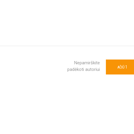
Nepamirškite
1
AČIŪ
padėkoti autoriui