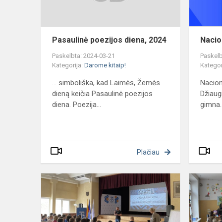
Pasaulinė poezijos diena, 2024
Nacio
Paskelbta: 2024-03-21
Paskelb
Kategorija:
Darome kitaip!
Kategor
... simboliška, kad Laimės, Žemės
Naciona
dieną keičia Pasaulinė poezijos
Džiaug
diena. Poezija...
gimna..
Plačiau
Projektinė
diena,
2024
kovas