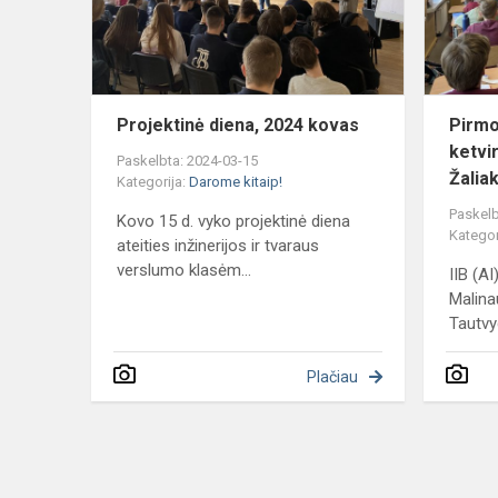
Projektinė diena, 2024 kovas
Pirmo
ketvi
Paskelbta: 2024-03-15
Žalia
Kategorija:
Darome kitaip!
Paskelb
Kovo 15 d. vyko projektinė diena
Kategor
ateities inžinerijos ir tvaraus
verslumo klasėm...
IIB (AI
Malina
Tautvy
Plačiau