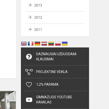
2013
2012
2011
DAŽNIAUSIAI UŽDUODAMI
KLAUSIMAI
PROJEKTINĖ VEIKLA
1,2% PARAMA
„Mobilioji
GIMNAZIJOS YOUTUBE
bioklasė“
KANALAS
Kauno