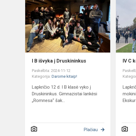
B
išvyka
į
Druskininku
I B išvyka į Druskininkus
IV C 
Paskelbta: 2024-11-12
Paskelb
Kategorija:
Darome kitaip!
Kategor
Lapkričio 12 d. I B klasė vyko į
Lapkri
Druskininkus. Gimnazistai lankėsi
mokini
„Romnesa“ šak...
Ekskur
Plačiau