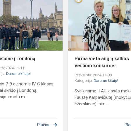
C
kelionė
į
s
Londoną
kelionė į Londoną
Pirma vieta anglų kalbos
vertimo konkurse!
ta: 2024-11-11
ija:
Darome kitaip!
Paskelbta: 2024-11-08
Kategorija:
Darome kitaip!
čio 7-9 dienomis IV C klasės
ai skrido į Londoną.
Sveikiname II AU klasės mok
sijos metu m...
Faustę Karpavičiūtę (mokyt.L
Ežerskiene) laim...
Plačiau
Pla