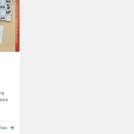
vieta
anglų
kalbos
vertimo
konkurse!
inę
aura
čiau