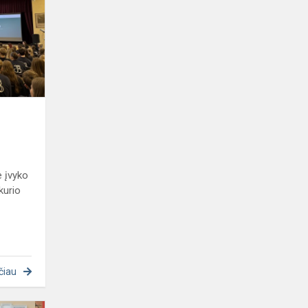
2024
e įvyko
kurio
čiau
Pirma