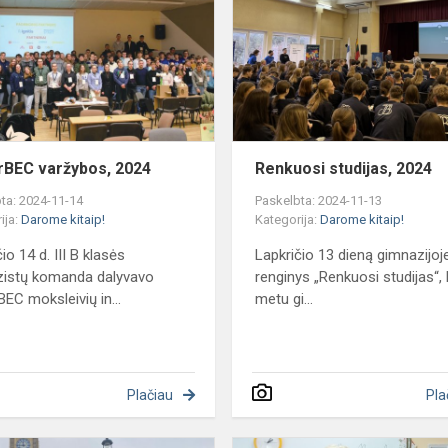
2024
s
rBEC varžybos, 2024
Renkuosi studijas, 2024
ta: 2024-11-14
Paskelbta: 2024-11-13
ija:
Darome kitaip!
Kategorija:
Darome kitaip!
io 14 d. III B klasės
Lapkričio 13 dieną gimnazijoj
zistų komanda dalyvavo
renginys „Renkuosi studijas“, 
BEC moksleivių in...
metu gi...
Plačiau
Pla
IV