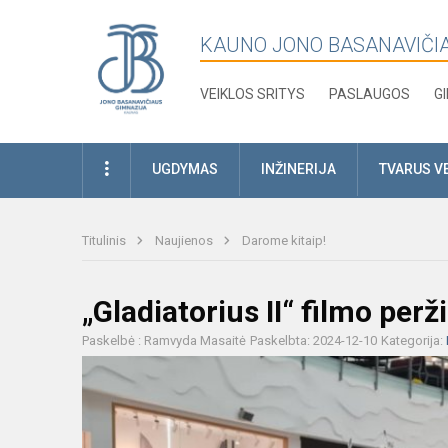
KAUNO JONO BASANAVIČI
VEIKLOS SRITYS
PASLAUGOS
G
UGDYMAS
INŽINERIJA
TVARUS V
Titulinis
Naujienos
Darome kitaip!
„Gladiatorius II“ filmo perž
Paskelbė : Ramvyda Masaitė
Paskelbta: 2024-12-10
Kategorija: