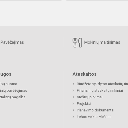
Pavėžėjimas
Mokinių maitinimas
augos
Ataskaitos
alpų nuoma
Biudžeto vykdymo ataskaitų rin
nių pavėžėjimas
Finansinių ataskaitų rinkiniai
ialistų pagalba
Viešieji pirkimai
Projektai
Planavimo dokumentai
Lėšos veiklai viešinti