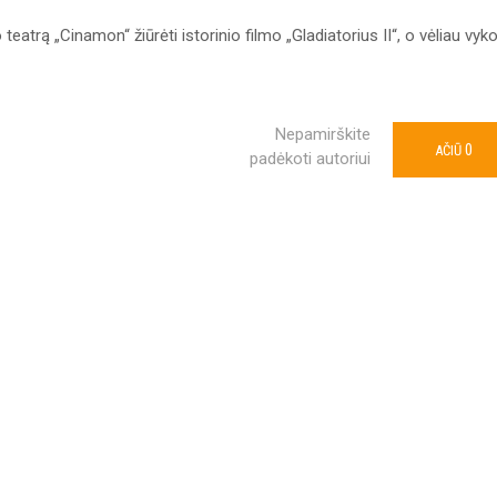
 teatrą „Cinamon“ žiūrėti istorinio filmo „Gladiatorius II“, o vėliau vyk
Nepamirškite
0
AČIŪ
padėkoti autoriui