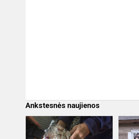
Ankstesnės naujienos
Tarptautinė
savanorių
diena