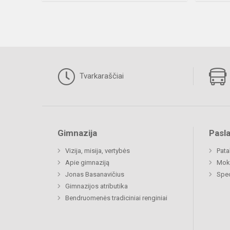
Tvarkaraščiai
Gimnazija
Pasl
Vizija, misija, vertybės
Pat
Apie gimnaziją
Moki
Jonas Basanavičius
Spec
Gimnazijos atributika
Bendruomenės tradiciniai renginiai