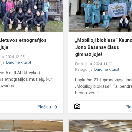
etnografijos
muziejuje
 Lietuvos etnografijos
„Mobilioji bioklasė“ Kaun
juje
Jono Basanavičiaus
gimnazijoje!
ta: 2024-12-05
ija:
Darome kitaip!
Paskelbta: 2024-11-21
Kategorija:
Darome kitaip!
o 5 d. II AU kl. vyko į
os etnografijos muziejų, kur
Lapkričio 21d. gimnazijoje lan
užsiėmi...
„Mobilioji bioklasė“. Tai bendr
bendrovės T...
Plačiau
Pla
JuniorBEC
varžybos,