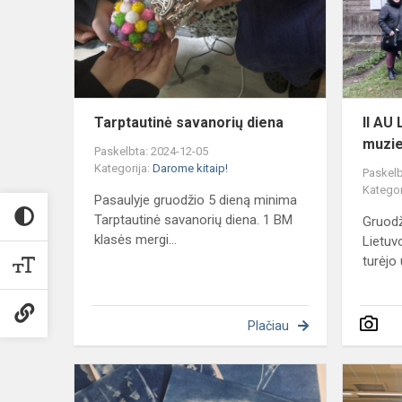
Tarptautinė savanorių diena
II AU
muzie
Paskelbta: 2024-12-05
Kategorija:
Darome kitaip!
Paskelb
Kategor
Pasaulyje gruodžio 5 dieną minima
Tarptautinė savanorių diena. 1 BM
Gruodži
klasės mergi...
Lietuv
turėjo 
Plačiau
I
BM