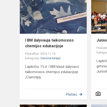
dalyvauja
taikomosio
chemijos
edukacijoje
I BM dalyvauja taikomosios
Junio
chemijos edukacijoje
Paskelb
Kategor
Paskelbta: 2024-11-15
Kategorija:
Darome kitaip!
Lapkrič
gimna
Lapkričio 15 d. I BM klasė dalyvavo
Junior
taikomosios chemijos edukacijoje
„Cianotipij...
Plačiau
I