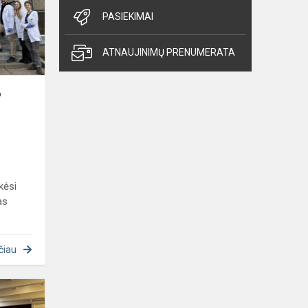
Jono
PASIEKIMAI
Basanavičiaus
gimnazijoje!
ATNAUJINIMŲ PRENUMERATA
o
kėsi
as
čiau
Renkuosi
studijas,