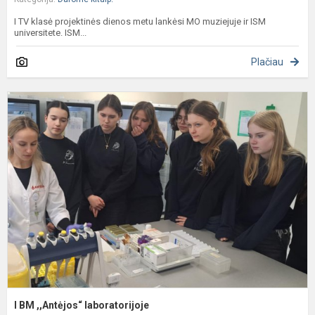
I TV klasė projektinės dienos metu lankėsi MO muziejuje ir ISM
universitete. ISM...
Plačiau
I
,
l
I BM ,,Antėjos“ laboratorijoje