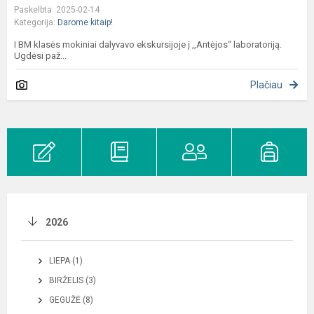
Paskelbta: 2025-02-14
Kategorija:
Darome kitaip!
I BM klasės mokiniai dalyvavo ekskursijoje į ,,Antėjos“ laboratoriją.
Ugdėsi paž...
Plačiau
2026
LIEPA (1)
BIRŽELIS (3)
GEGUŽĖ (8)