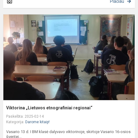
Plačiau
V
„
e
r
Viktorina „Lietuvos etnografiniai regionai“
Paskelbta: 2025-02-14
Kategorija:
Darome kitaip!
Vasario 13 d. I BM klasė dalyvavo viktorinoje, skirtoje Vasario 16-osios
šventei...