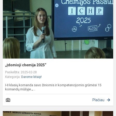
2
„Įdomioji chemija 2025“
Paskelbta: 2025-02-28
Kategorija:
Darome kitaip!
I-II klasių komanda savo žiniomis ir kompetencijomis grūmėsi 15
komandų mūšyje „...
Plačiau
N