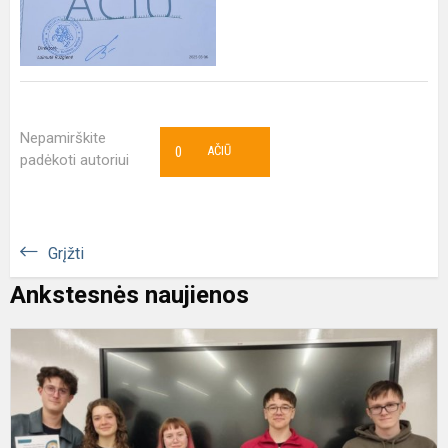
Nepamirškite
0
AČIŪ
padėkoti autoriui
Grįžti
Ankstesnės naujienos
T
h
t
m
d