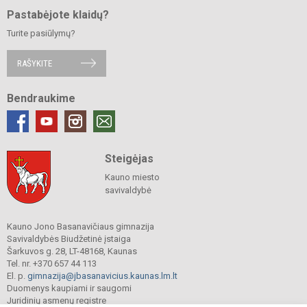
Pastabėjote klaidų?
Turite pasiūlymų?
RAŠYKITE
Bendraukime
Steigėjas
Kauno miesto
savivaldybė
Kauno Jono Basanavičiaus gimnazija
Savivaldybės Biudžetinė įstaiga
Šarkuvos g. 28, LT-48168, Kaunas
Tel. nr. +370 657 44 113
El. p.
gimnazija@jbasanavicius.kaunas.lm.lt
Duomenys kaupiami ir saugomi
Juridinių asmenų registre