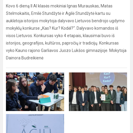
Kovo 6 dieną II AI klasės mokiniai Ignas Murauskas, Matas
Stelmokaitis, Emilė Stundžytė ir Agilė Stundžytė kartu su
auklėtoja istorijos mokytoja dalyvavo Lietuvos bendrojo ugdymo
mokyklų konkurse „Kas? Kur? Kodėl?“. Dalyvavo komandos iš
visos Lietuvos. Konkursas vyko 4 etapais, klausimai buvo iš
istorijos, geografijos, kultūros, papročių ir tradicijų. Konkursas
vyko Kauno rajono Garliavos Juozo Lukšos gimnazijoje. Mokytoja
Dainora Budreikienė