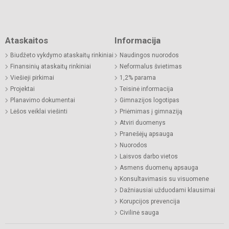
Ataskaitos
Informacija
Biudžeto vykdymo ataskaitų rinkiniai
Naudingos nuorodos
Finansinių ataskaitų rinkiniai
Neformalus švietimas
Viešieji pirkimai
1,2% parama
Projektai
Teisinė informacija
Planavimo dokumentai
Gimnazijos logotipas
Lėšos veiklai viešinti
Priėmimas į gimnaziją
Atviri duomenys
Pranešėjų apsauga
Nuorodos
Laisvos darbo vietos
Asmens duomenų apsauga
Konsultavimasis su visuomene
Dažniausiai užduodami klausimai
Korupcijos prevencija
Civilinė sauga