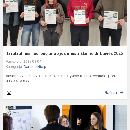
2
Tarptautinės hadronų terapijos meistriškumo dirbtuvės 2025
Paskelbta: 2025-03-04
Kategorija:
Darome kitaip!
Vasario 27 dieną IV klasių mokiniai dalyvavo Kauno technologijos
universitete vy...
Plačiau
„
E
C
L