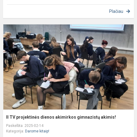
Plačiau
II
T
p
d
a
g
a
II TV projektinės dienos akimirkos gimnazistų akimis!
Paskelbta: 2025-02-14
Kategorija:
Darome kitaip!