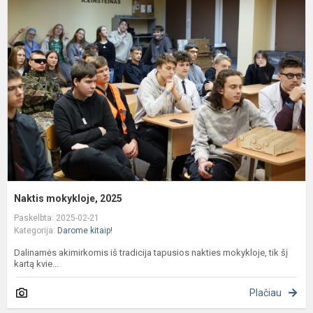
m
2
Naktis mokykloje, 2025
Paskelbta: 2025-02-21
Kategorija:
Darome kitaip!
Dalinamės akimirkomis iš tradicija tapusios nakties mokykloje, tik šį
kartą kvie...
Plačiau