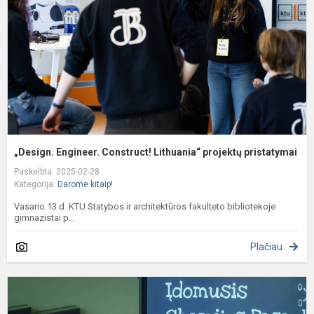
p
p
„Design. Engineer. Construct! Lithuania“ projektų pristatymai
Paskelbta: 2025-02-28
Kategorija:
Darome kitaip!
Vasario 13 d. KTU Statybos ir architektūros fakulteto bibliotekoje
gimnazistai p...
Plačiau
„
c