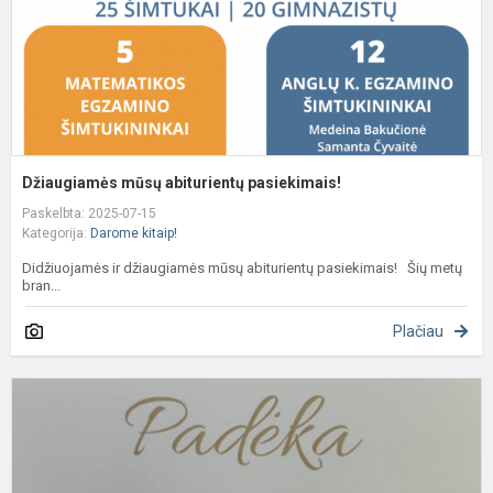
Džiaugiamės mūsų abiturientų pasiekimais!
Paskelbta: 2025-07-15
Kategorija:
Darome kitaip!
Didžiuojamės ir džiaugiamės mūsų abiturientų pasiekimais! Šių metų
bran...
Plačiau
K
S
(
A