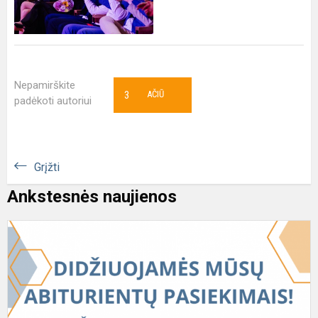
Nepamirškite
3
AČIŪ
padėkoti autoriui
Grįžti
Ankstesnės naujienos
D
m
a
p