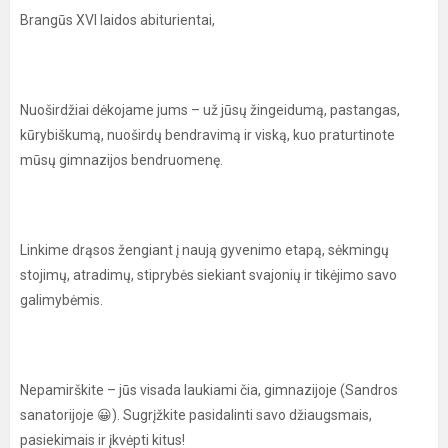
Brangūs XVI laidos abiturientai,
Nuoširdžiai dėkojame jums – už jūsų žingeidumą, pastangas,
kūrybiškumą, nuoširdų bendravimą ir viską, kuo praturtinote
mūsų gimnazijos bendruomenę.
Linkime drąsos žengiant į naują gyvenimo etapą, sėkmingų
stojimų, atradimų, stiprybės siekiant svajonių ir tikėjimo savo
galimybėmis.
Nepamirškite – jūs visada laukiami čia, gimnazijoje (Sandros
sanatorijoje 😀). Sugrįžkite pasidalinti savo džiaugsmais,
pasiekimais ir įkvėpti kitus!