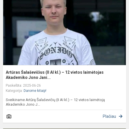
(I
A
kl
–
1
v
l
A
Artūras Šalaševičius (II AI kl.) – 12 vietos laimėtojas
Akademiko Jono Jani...
Paskelbta: 2025-06-26
Kategorija:
Darome kitaip!
Sveikiname Artūrą Šalaševičių (II AI kl.) – 12 vietos laimėtoją
Akademiko Jono J...
Plačiau