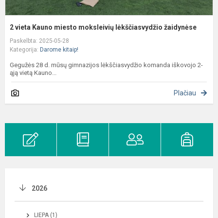
2 vieta Kauno miesto moksleivių lėkščiasvydžio žaidynėse
Paskelbta: 2025-05-28
Kategorija:
Darome kitaip!
Gegužės 28 d. mūsų gimnazijos lėkščiasvydžio komanda iškovojo 2-
ąją vietą Kauno...
Plačiau
2026
LIEPA (1)