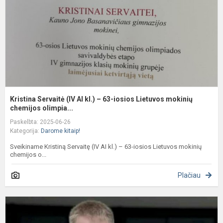
kl
–
6
i
L
m
Kristina Servaitė (IV AI kl.) – 63-iosios Lietuvos mokinių
chemijos olimpia...
Paskelbta: 2025-06-26
Kategorija:
Darome kitaip!
Sveikiname Kristiną Servaitę (IV AI kl.) – 63-iosios Lietuvos mokinių
chemijos o...
Plačiau
A
Š