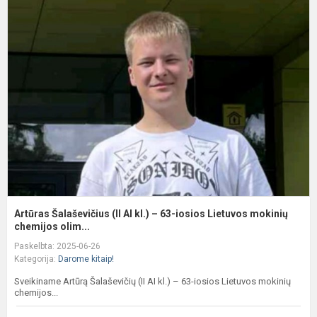
A
Š
(I
A
kl
–
6
i
L
m
Artūras Šalaševičius (II AI kl.) – 63-iosios Lietuvos mokinių
chemijos olim...
Paskelbta: 2025-06-26
Kategorija:
Darome kitaip!
Sveikiname Artūrą Šalaševičių (II AI kl.) – 63-iosios Lietuvos mokinių
chemijos...