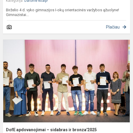
Kategorija:
Darome kitaip!
Birželio 4 d. vyko gimnazijos I-okų orientacinės varžybos ąžuolyne!
Gimnazistai...
Plačiau
D
a
–
s
ir
b
DofE apdovanojimai – sidabras ir bronza'2025