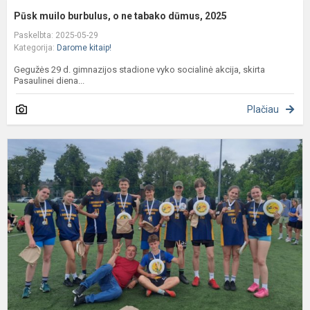
Pūsk muilo burbulus, o ne tabako dūmus, 2025
Paskelbta: 2025-05-29
Kategorija:
Darome kitaip!
Gegužės 29 d. gimnazijos stadione vyko socialinė akcija, skirta
Pasaulinei diena...
Plačiau
2
v
K
m
m
l
ž