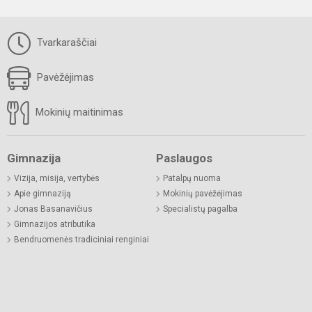
Tvarkaraščiai
Pavėžėjimas
Mokinių maitinimas
Gimnazija
Paslaugos
Vizija, misija, vertybės
Patalpų nuoma
Apie gimnaziją
Mokinių pavėžėjimas
Jonas Basanavičius
Specialistų pagalba
Gimnazijos atributika
Bendruomenės tradiciniai renginiai