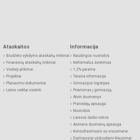
Ataskaitos
Informacija
Biudžeto vykdymo ataskaitų rinkiniai
Naudingos nuorodos
Finansinių ataskaitų rinkiniai
Neformalus švietimas
Viešieji pirkimai
1,2% parama
Projektai
Teisinė informacija
Planavimo dokumentai
Gimnazijos logotipas
Lėšos veiklai viešinti
Priėmimas į gimnaziją
Atviri duomenys
Pranešėjų apsauga
Nuorodos
Laisvos darbo vietos
Asmens duomenų apsauga
Konsultavimasis su visuomene
Dažniausiai užduodami klausimai