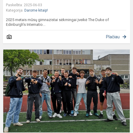
Paskelbta: 2025-06-03
Kategorija:
Darome kitaip!
2025 metais mūsų gimnazistai sėkmingai įveikė The Duke of
Edinburgh’s Internatio...
Plačiau
P
m
b
o
n
t
d
2