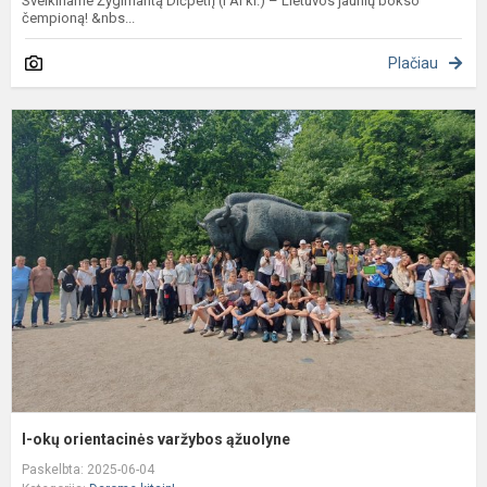
Sveikiname Žygimantą Dičpetrį (I AI kl.) – Lietuvos jaunių bokso
čempioną! &nbs...
Plačiau
I-
o
o
v
ą
I-okų orientacinės varžybos ąžuolyne
Paskelbta: 2025-06-04