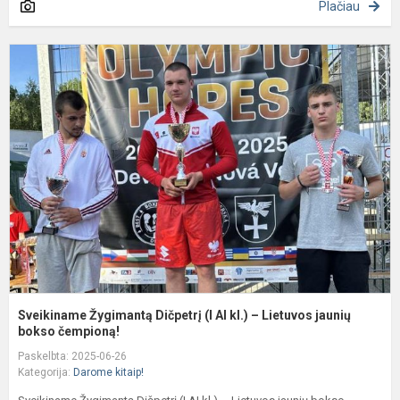
Plačiau
S
Ž
D
(I
A
kl
–
L
ja
Sveikiname Žygimantą Dičpetrį (I AI kl.) – Lietuvos jaunių
bokso čempioną!
Paskelbta: 2025-06-26
Kategorija:
Darome kitaip!