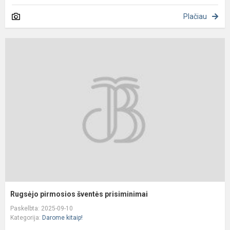
Plačiau
R
p
š
p
Rugsėjo pirmosios šventės prisiminimai
Paskelbta: 2025-09-10
Kategorija:
Darome kitaip!