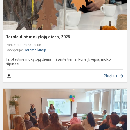
Tarptautinė mokytojų diena, 2025
Paskelbta: 2025-10-06
Kategorija:
Darome kitaip!
Tarptautinė mokytojų diena – šventė tiems, kurie įkvepia, moko ir
rūpinasi. ...
Plačiau
K
s
j
f
N
p