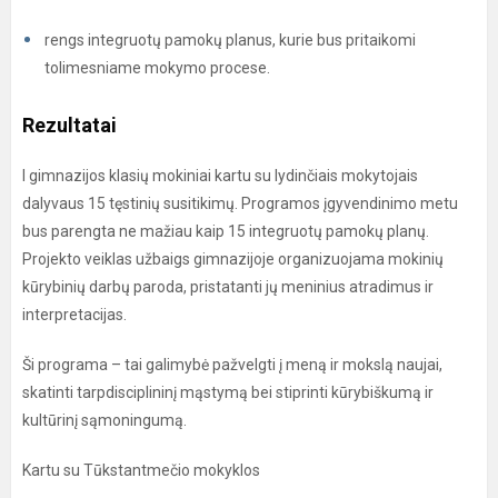
rengs integruotų pamokų planus, kurie bus pritaikomi
tolimesniame mokymo procese.
Rezultatai
I gimnazijos klasių mokiniai kartu su lydinčiais mokytojais
dalyvaus 15 tęstinių susitikimų. Programos įgyvendinimo metu
bus parengta ne mažiau kaip 15 integruotų pamokų planų.
Projekto veiklas užbaigs gimnazijoje organizuojama mokinių
kūrybinių darbų paroda, pristatanti jų meninius atradimus ir
interpretacijas.
Ši programa – tai galimybė pažvelgti į meną ir mokslą naujai,
skatinti tarpdisciplininį mąstymą bei stiprinti kūrybiškumą ir
kultūrinį sąmoningumą.
Kartu su Tūkstantmečio mokyklos