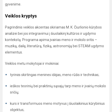
gyvenime.
Veiklos kryptys
Pagrindinis veiklos akcentas skiriamas M. K. Čiurlionio kūrybos
analizei bei jos integravimui į šiuolaikinį kultūros ir ugdymo
kontekstą. Programa apima įvairias meno ir mokslo sritis –
muziką, dailę, literatūrą, fiziką, astronomiją bei STEAM ugdymo
elementus.
Veiklos metu mokytojai ir mokiniai:
tyrinės skirtingas menines idėjas, meno rūšis ir technikas;
ieškos teorinių bei praktinių sąsajų tarp meno ir įvairių mokslo
sričių;
kurs ir transformuos meno motyvus į šiuolaikinius kūrybinius
objektus;