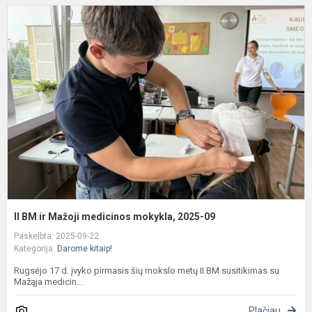
II
ir
M
m
m
2
0
II BM ir Mažoji medicinos mokykla, 2025-09
Paskelbta: 2025-09-22
Kategorija:
Darome kitaip!
Rugsėjo 17 d. įvyko pirmasis šių mokslo metų II BM susitikimas su
Mažąja medicin...
Plačiau