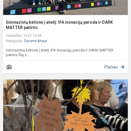
Gimnazistų kelionė į ateitį: IFA inovacijų paroda ir DARK
MATTER patirtis
Paskelbta: 2025-10-08
Kategorija:
Darome kitaip!
Gimnazistų kelionė į ateitį: IFA inovacijų paroda ir DARK MATTER
patirtis Šią s...
Plačiau
T
m
d
2