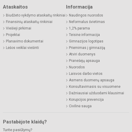
Ataskaitos
Informacija
Biudžeto vykdymo ataskaitų rinkiniai
Naudingos nuorodos
Finansinių ataskaitų rinkiniai
Neformalus švietimas
Viešieji pirkimai
1,2% parama
Projektai
Teisinė informacija
Planavimo dokumentai
Gimnazijos logotipas
Lėšos veiklai viešinti
Priėmimas į gimnaziją
Atviri duomenys
Pranešėjų apsauga
Nuorodos
Laisvos darbo vietos
Asmens duomenų apsauga
Konsultavimasis su visuomene
Dažniausiai užduodami klausimai
Korupcijos prevencija
Civilinė sauga
Pastabėjote klaidų?
Turite pasiūlymų?