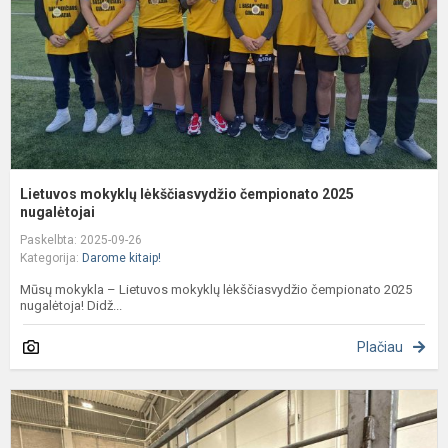
n
Lietuvos mokyklų lėkščiasvydžio čempionato 2025
nugalėtojai
Paskelbta: 2025-09-26
Kategorija:
Darome kitaip!
Mūsų mokykla – Lietuvos mokyklų lėkščiasvydžio čempionato 2025
nugalėtoja! Didž...
Plačiau
G
p
2