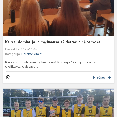
Kaip sudominti jaunimą finansais? Netradicinė pamoka
Paskelbta: 2025-10-06
Kategorija:
Darome kitaip!
Kaip sudominti jaunimą finansais? Rugsėjo 19 d. gimnazijos
dvyliktokai dalyvavo...
Plačiau
L
m
l
č
2