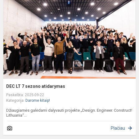
L
7
s
a
DEC LT 7 sezono atidarymas
Paskelbta: 2025-09-22
Kategorija:
Darome kitaip!
Džiaugiamės galėdami dalyvauti projekte „Design. Engineer. Construct!
Lithuania“...
Plačiau