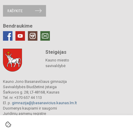
RAŠYKITE
Bendraukime
Steigėjas
Kauno miesto
savivaldybė
Kauno Jono Basanavičiaus gimnazija
Savivaldybės Biudžetinė įstaiga
Šarkuvos g. 28, LT-48168, Kaunas
Tel. nr. +370 657 44 113
El. p.
gimnazija@jbasanavicius.kaunas.lm.lt
Duomenys kaupiami ir saugomi
Juridinių asmenų registre
Įmonės kodas 190139463