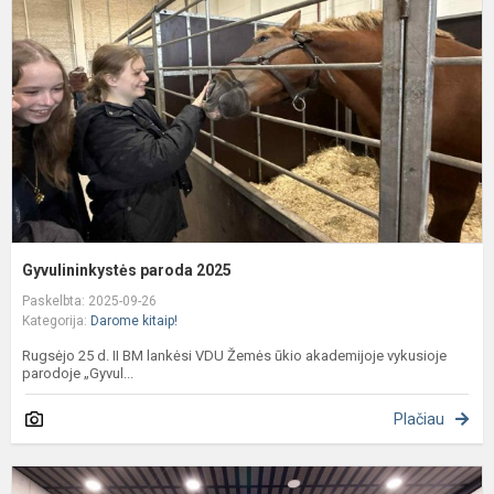
Gyvulininkystės paroda 2025
Paskelbta: 2025-09-26
Kategorija:
Darome kitaip!
Rugsėjo 25 d. II BM lankėsi VDU Žemės ūkio akademijoje vykusioje
parodoje „Gyvul...
Plačiau
D