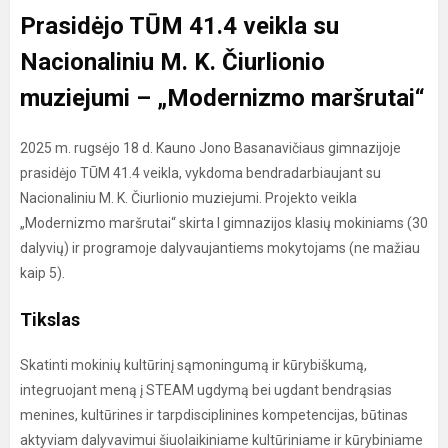
Prasidėjo TŪM 41.4 veikla su
Nacionaliniu M. K. Čiurlionio
muziejumi – „Modernizmo maršrutai“
2025 m. rugsėjo 18 d. Kauno Jono Basanavičiaus gimnazijoje
prasidėjo TŪM 41.4 veikla, vykdoma bendradarbiaujant su
Nacionaliniu M. K. Čiurlionio muziejumi. Projekto veikla
„Modernizmo maršrutai“ skirta I gimnazijos klasių mokiniams (30
dalyvių) ir programoje dalyvaujantiems mokytojams (ne mažiau
kaip 5).
Tikslas
Skatinti mokinių kultūrinį sąmoningumą ir kūrybiškumą,
integruojant meną į STEAM ugdymą bei ugdant bendrąsias
menines, kultūrines ir tarpdisciplinines kompetencijas, būtinas
aktyviam dalyvavimui šiuolaikiniame kultūriniame ir kūrybiniame