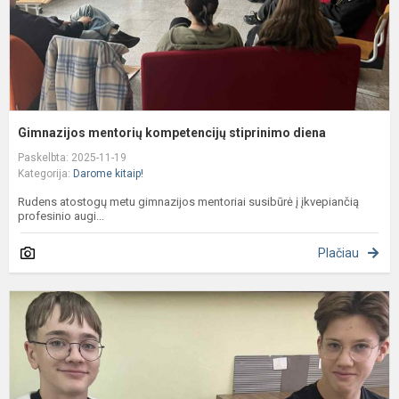
Gimnazijos mentorių kompetencijų stiprinimo diena
Paskelbta: 2025-11-19
Kategorija:
Darome kitaip!
Rudens atostogų metu gimnazijos mentoriai susibūrė į įkvepiančią
profesinio augi...
Plačiau
D
m
I
A
r