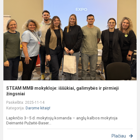
m
i
g
ir
p
ž
STEAM MMB mokykloje: iššūkiai, galimybės ir pirmieji
žingsniai
Paskelbta: 2025-11-14
Kategorija:
Darome kitaip!
Lapkričio 3–5 d. mokytojų komanda – anglų kalbos mokytoja
Deimantė Pužaitė-Baser...
Plačiau