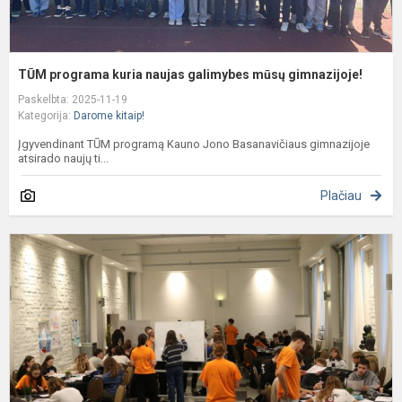
TŪM programa kuria naujas galimybes mūsų gimnazijoje!
Paskelbta: 2025-11-19
Kategorija:
Darome kitaip!
Įgyvendinant TŪM programą Kauno Jono Basanavičiaus gimnazijoje
atsirado naujų ti...
Plačiau
I
A
ir
I
A
e
s