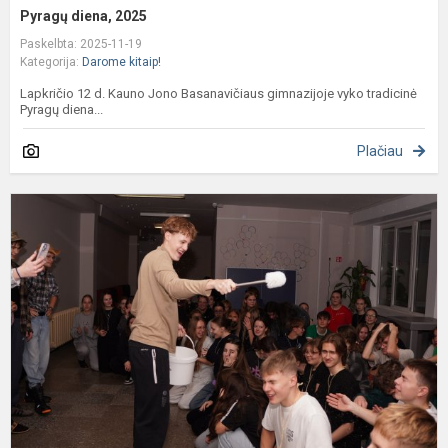
Pyragų diena, 2025
Paskelbta: 2025-11-19
Kategorija:
Darome kitaip!
Lapkričio 12 d. Kauno Jono Basanavičiaus gimnazijoje vyko tradicinė
Pyragų diena...
Plačiau
P
k
2