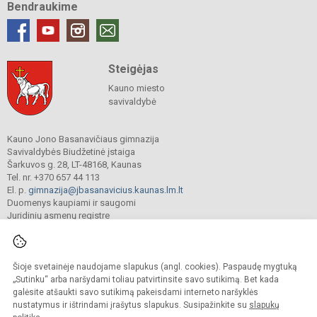
Bendraukime
Steigėjas
Kauno miesto
savivaldybė
Kauno Jono Basanavičiaus gimnazija
Savivaldybės Biudžetinė įstaiga
Šarkuvos g. 28, LT-48168, Kaunas
Tel. nr. +370 657 44 113
El. p.
gimnazija@jbasanavicius.kaunas.lm.lt
Duomenys kaupiami ir saugomi
Juridinių asmenų registre
Įmonės kodas 190139463
Šioje svetainėje naudojame slapukus (angl. cookies). Paspaudę mygtuką
© 2018. Kauno Jono Basanavičiaus gimnazija. Visos teisės saugomos.
„Sutinku“ arba naršydami toliau patvirtinsite savo sutikimą. Bet kada
Kopijuoti turinį be raštiško gimnazijos sutikimo griežtai draudžiama.
galėsite atšaukti savo sutikimą pakeisdami interneto naršyklės
nustatymus ir ištrindami įrašytus slapukus. Susipažinkite su
slapukų
Versija neįgaliesiems
Slapukų valdymas