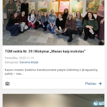
|
M
„
k
m
TŪM veikla Nr. 39 | Mokymai „Menas kaip mokslas“
Paskelbta: 2025-11-19
Kategorija:
Darome kitaip!
Kauno miesto švietimo bendruomenė patyrė išskirtinę ir įkvepiančią
patirtį – neu...
Plačiau
A
„