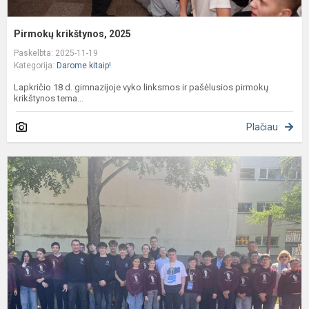
Pirmokų krikštynos, 2025
Paskelbta: 2025-11-19
Kategorija:
Darome kitaip!
Lapkričio 18 d. gimnazijoje vyko linksmos ir pašėlusios pirmokų
krikštynos tema...
Plačiau
T
p
k
n
g
m
g