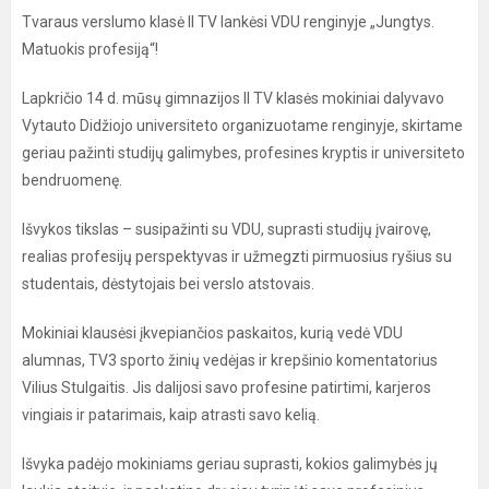
Tvaraus verslumo klasė II TV lankėsi VDU renginyje „Jungtys.
Matuokis profesiją“!
Lapkričio 14 d. mūsų gimnazijos II TV klasės mokiniai dalyvavo
Vytauto Didžiojo universiteto organizuotame renginyje, skirtame
geriau pažinti studijų galimybes, profesines kryptis ir universiteto
bendruomenę.
Išvykos tikslas – susipažinti su VDU, suprasti studijų įvairovę,
realias profesijų perspektyvas ir užmegzti pirmuosius ryšius su
studentais, dėstytojais bei verslo atstovais.
Mokiniai klausėsi įkvepiančios paskaitos, kurią vedė VDU
alumnas, TV3 sporto žinių vedėjas ir krepšinio komentatorius
Vilius Stulgaitis. Jis dalijosi savo profesine patirtimi, karjeros
vingiais ir patarimais, kaip atrasti savo kelią.
Išvyka padėjo mokiniams geriau suprasti, kokios galimybės jų