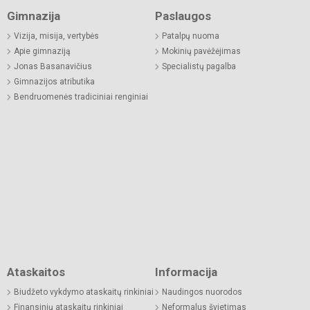
Gimnazija
Paslaugos
Vizija, misija, vertybės
Patalpų nuoma
Apie gimnaziją
Mokinių pavėžėjimas
Jonas Basanavičius
Specialistų pagalba
Gimnazijos atributika
Bendruomenės tradiciniai renginiai
Ataskaitos
Informacija
Biudžeto vykdymo ataskaitų rinkiniai
Naudingos nuorodos
Finansinių ataskaitų rinkiniai
Neformalus švietimas