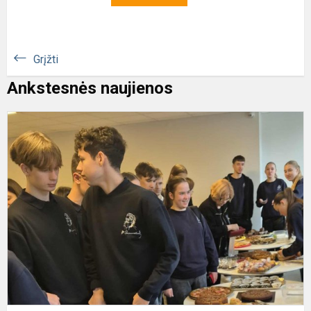
Grįžti
Ankstesnės naujienos
P
d
2