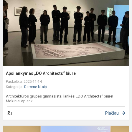
A
b
Apsilankymas „DO Architects“ biure
Paskelbta: 2025-11-14
Kategorija:
Darome kitaip!
Architektūros grupės gimnazistai lankėsi „DO Architects“ biure!
Mokiniai aplank...
Plačiau
S