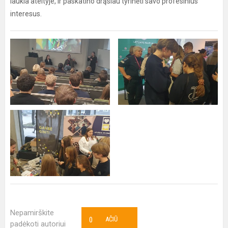
laukia ateityje, ir paskatino drąsiau tyrinėti savo profesinius
interesus.
Nepamirškite
0
AČIŪ
padėkoti autoriui