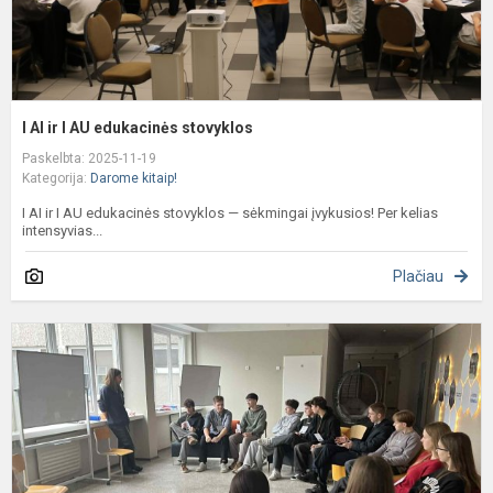
I AI ir I AU edukacinės stovyklos
Paskelbta: 2025-11-19
Kategorija:
Darome kitaip!
I AI ir I AU edukacinės stovyklos — sėkmingai įvykusios! Per kelias
intensyvias...
Plačiau
G
m
k
s
d