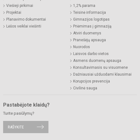
Viešieji pirkimai
1,2% parama
Projektai
Teisinė informacija
Planavimo dokumentai
Gimnazijos logotipas
Lėšos veiklai viešinti
Priėmimas į gimnaziją
Atviri duomenys
Pranešėjų apsauga
Nuorodos
Laisvos darbo vietos
Asmens duomenų apsauga
Konsultavimasis su visuomene
Dažniausiai užduodami klausimai
Korupcijos prevencija
Civilinė sauga
Pastabėjote klaidų?
Turite pasiūlymų?
RAŠYKITE