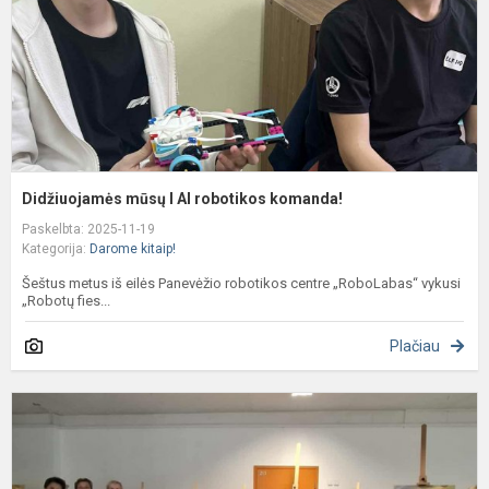
k
Didžiuojamės mūsų I AI robotikos komanda!
Paskelbta: 2025-11-19
Kategorija:
Darome kitaip!
Šeštus metus iš eilės Panevėžio robotikos centre „RoboLabas“ vykusi
„Robotų fies...
Plačiau
T
v
N
3