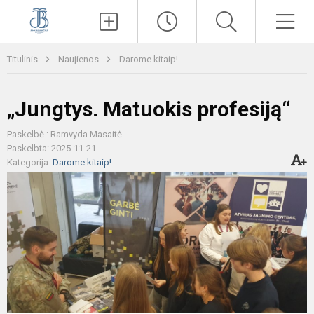
Paieška
Men
Titulinis
Naujienos
Darome kitaip!
„Jungtys. Matuokis profesiją“
Paskelbė : Ramvyda Masaitė
Paskelbta: 2025-11-21
Kategorija:
Darome kitaip!