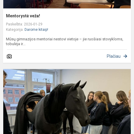
Mentorystė veža!
Paskelbta: 2026-01-29
Kategorija:
Darome kitaip!
Mūsų gimnazijos mentoriai nestovi vietoje – jie ruošiasi stovykloms,
tobulėja ir...
Plačiau
II
g
p
L
V
a
s