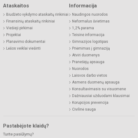
Ataskaitos
Informacija
Biudžeto vykdymo ataskaitų rinkiniai
Naudingos nuorodos
Finansinių ataskaitų rinkiniai
Neformalus švietimas
Viešieji pirkimai
1,2% parama
Projektai
Teisinė informacija
Planavimo dokumentai
Gimnazijos logotipas
Lėšos veiklai viešinti
Priėmimas į gimnaziją
Atviri duomenys
Pranešėjų apsauga
Nuorodos
Laisvos darbo vietos
Asmens duomenų apsauga
Konsultavimasis su visuomene
Dažniausiai užduodami klausimai
Korupcijos prevencija
Civilinė sauga
Pastabėjote klaidų?
Turite pasiūlymų?