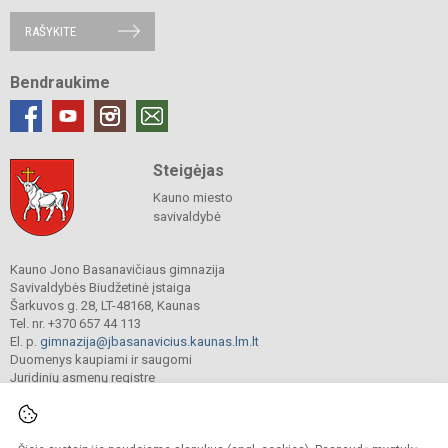
RAŠYKITE
Bendraukime
Steigėjas
Kauno miesto
savivaldybė
Kauno Jono Basanavičiaus gimnazija
Savivaldybės Biudžetinė įstaiga
Šarkuvos g. 28, LT-48168, Kaunas
Tel. nr. +370 657 44 113
El. p.
gimnazija@jbasanavicius.kaunas.lm.lt
Duomenys kaupiami ir saugomi
Juridinių asmenų registre
Įmonės kodas 190139463