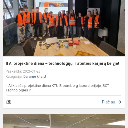
d
–
t
ir
a
k
k.
II AI projektinė diena – technologijų ir ateities karjerų kelyje!
Paskelbta: 2026-01-23
Kategorija:
Darome kitaip!
II AI klasės projektinė diena KTU Bloomberg laboratorijoje, BCT
Technologies ir...
Plačiau
I
A