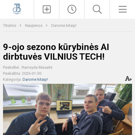
Paieška
Men
Titulinis
Naujienos
Darome kitaip!
9-ojo sezono kūrybinės AI
dirbtuvės VILNIUS TECH!
Paskelbė : Ramvyda Masaitė
Paskelbta: 2026-01-30
Kategorija:
Darome kitaip!