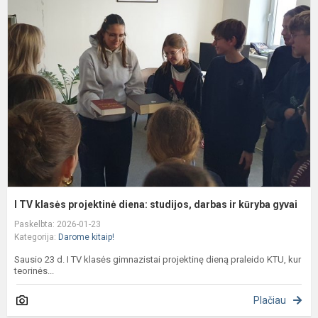
T
k
p
d
s
d
ir
k
gy
I TV klasės projektinė diena: studijos, darbas ir kūryba gyvai
Paskelbta: 2026-01-23
Kategorija:
Darome kitaip!
Sausio 23 d. I TV klasės gimnazistai projektinę dieną praleido KTU, kur
teorinės...
Plačiau