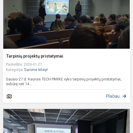
Tarpinių projektų pristatymai
Paskelbta: 2026-01-27
Kategorija:
Darome kitaip!
Sausio 27 d. Kaunas TECH PARKE vyko tarpinių projektų pristatymai,
subūrę net 14...
Plačiau
II
A
p