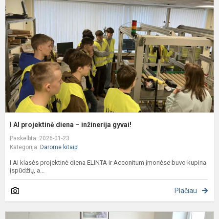
p
d
–
i
g
I AI projektinė diena – inžinerija gyvai!
Paskelbta: 2026-01-23
Kategorija:
Darome kitaip!
I AI klasės projektinė diena ELINTA ir Acconitum įmonėse buvo kupina
įspūdžių, a...
Plačiau
I