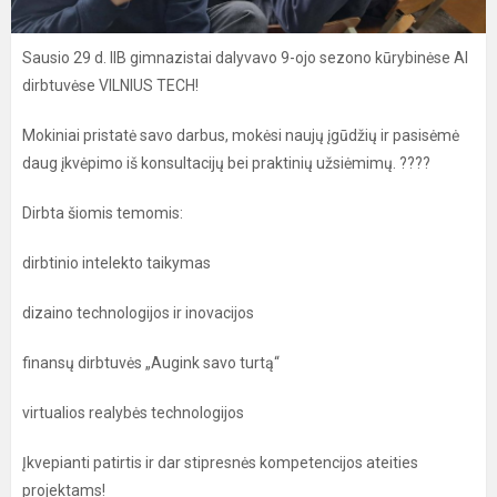
Sausio 29 d. IIB gimnazistai dalyvavo 9-ojo sezono kūrybinėse AI
dirbtuvėse VILNIUS TECH!
Mokiniai pristatė savo darbus, mokėsi naujų įgūdžių ir pasisėmė
daug įkvėpimo iš konsultacijų bei praktinių užsiėmimų. ????
Dirbta šiomis temomis:
dirbtinio intelekto taikymas
dizaino technologijos ir inovacijos
finansų dirbtuvės „Augink savo turtą“
virtualios realybės technologijos
Įkvepianti patirtis ir dar stipresnės kompetencijos ateities
projektams!