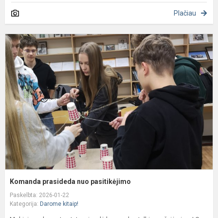
Plačiau
K
p
n
p
Komanda prasideda nuo pasitikėjimo
Paskelbta: 2026-01-22
Kategorija:
Darome kitaip!