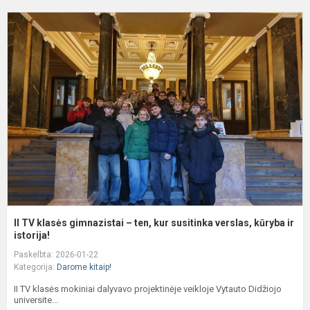
II
T
k
g
–
t
k
s
v
kū
II TV klasės gimnazistai – ten, kur susitinka verslas, kūryba ir
istorija!
Paskelbta: 2026-01-22
Kategorija:
Darome kitaip!
II TV klasės mokiniai dalyvavo projektinėje veikloje Vytauto Didžiojo
universite...