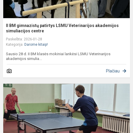
II BM gimnazistų patirtys LSMU Veterinarijos akademijos
simuliacijos centre
Paskelbta: 2026-01-28
Kategorija:
Darome kitaip!
Sausio 28 d. II BM klasės mokiniai lankėsi LSMU Veterinarijos
akademijos simulia...
Plačiau
P
m
g
p
K
m
m