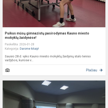
ža
Puikus mūsų gimnazistų pasirodymas Kauno miesto
mokyklų žaidynėse!
Paskelbta: 2026-01-28
Kategorija:
Darome kitaip!
Sausio 28 d. vyko Kauno miesto mokyklų žaidynių stalo teniso
varžybos, kuriose v...
Plačiau
T
p
p