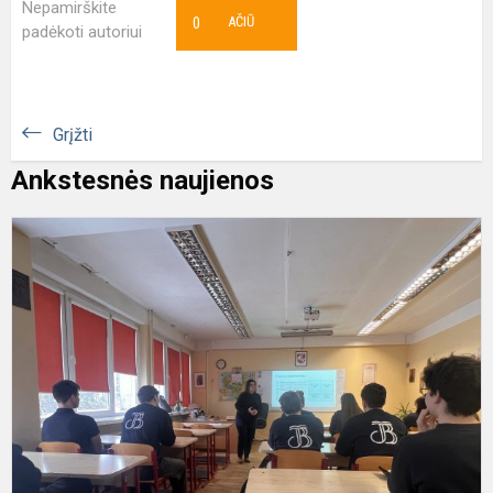
Nepamirškite
0
AČIŪ
padėkoti autoriui
Grįžti
Ankstesnės naujienos
M
v