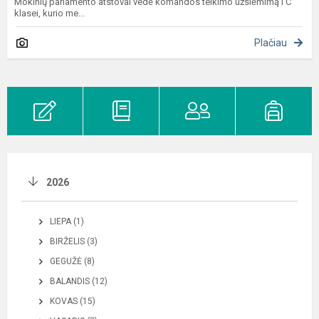
Mokinių parlamento atstovai vedė komandos telkimo užsiėmimą I C
klasei, kurio me...
Plačiau
2026
LIEPA (1)
BIRŽELIS (3)
GEGUŽĖ (8)
BALANDIS (12)
KOVAS (15)