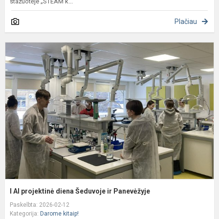
stažuotėje „STEAM k...
Plačiau
I
A
p
d
Š
ir
P
I AI projektinė diena Šeduvoje ir Panevėžyje
Paskelbta: 2026-02-12
Kategorija:
Darome kitaip!