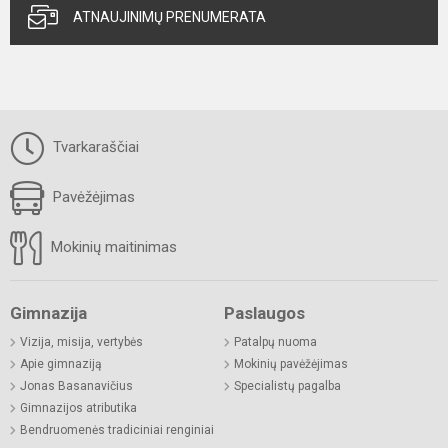
ATNAUJINIMŲ PRENUMERATA
Tvarkaraščiai
Pavėžėjimas
Mokinių maitinimas
Gimnazija
Paslaugos
Vizija, misija, vertybės
Patalpų nuoma
Apie gimnaziją
Mokinių pavėžėjimas
Jonas Basanavičius
Specialistų pagalba
Gimnazijos atributika
Bendruomenės tradiciniai renginiai