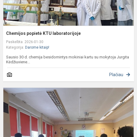
Chemijos popietė KTU laboratorijoje
Paskelbta: 2026-01-30
Kategorija:
Darome kitaip!
Sausio 30 d. chemija besidomintys mokiniai kartu su mokytoja Jurgita
Kėdžiuviene...
Plačiau
M
v