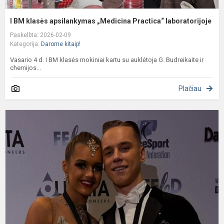
I BM klasės apsilankymas „Medicina Practica“ laboratorijoje
Paskelbta: 2026-02-09
Kategorija:
Darome kitaip!
Vasario 4 d. I BM klasės mokiniai kartu su auklėtoja G. Budreikaite ir
chemijos...
Plačiau
D
m
g