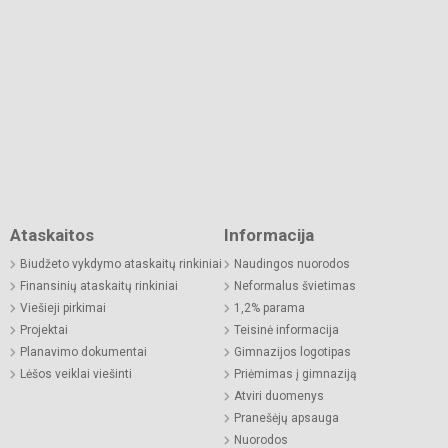
Ataskaitos
Informacija
Biudžeto vykdymo ataskaitų rinkiniai
Naudingos nuorodos
Finansinių ataskaitų rinkiniai
Neformalus švietimas
Viešieji pirkimai
1,2% parama
Projektai
Teisinė informacija
Planavimo dokumentai
Gimnazijos logotipas
Lėšos veiklai viešinti
Priėmimas į gimnaziją
Atviri duomenys
Pranešėjų apsauga
Nuorodos