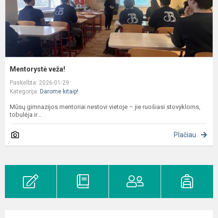
Mentorystė veža!
Paskelbta: 2026-01-29
Kategorija:
Darome kitaip!
Mūsų gimnazijos mentoriai nestovi vietoje – jie ruošiasi stovykloms,
tobulėja ir...
Plačiau