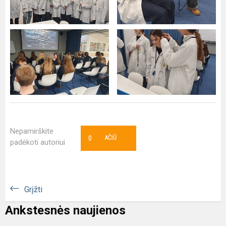
Nepamirškite
0
AČIŪ
padėkoti autoriui
Grįžti
Ankstesnės naujienos