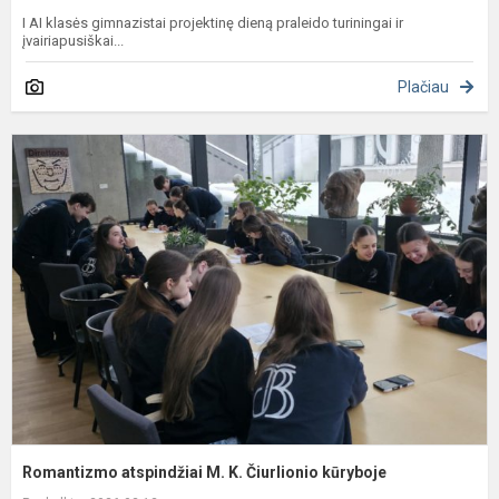
I AI klasės gimnazistai projektinę dieną praleido turiningai ir
įvairiapusiškai...
Plačiau
R
a
M
K
Č
k
Romantizmo atspindžiai M. K. Čiurlionio kūryboje