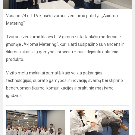
Vasario 24 d. I TV klasės tvaraus verslumo patirtys „Axioma
Metering“
Tvaraus verslumo klasės I TV gimnazistai lankėsi modernioje
įmonėje „Axioma Metering“, kur iš arti susipažino su vandens ir
šilumos skaitiklių gamybos procesu – nuo idėjos iki galutinio
produkto.
Vizito metu mokiniai pamatė, kaip veikia pažangios
technologijos, suprato gamybos ir inovacijų svarbą bei stiprino
bendruomeniškumo, komunikacijos ir praktinio mąstymo
įgūdžius.