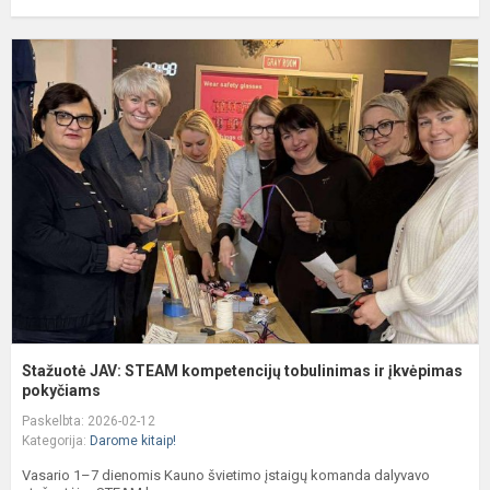
S
J
S
k
t
ir
į
p.
Stažuotė JAV: STEAM kompetencijų tobulinimas ir įkvėpimas
pokyčiams
Paskelbta: 2026-02-12
Kategorija:
Darome kitaip!
Vasario 1–7 dienomis Kauno švietimo įstaigų komanda dalyvavo