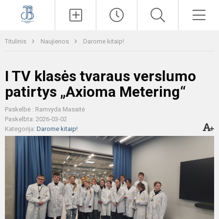
Paieška
Men
Titulinis
Naujienos
Darome kitaip!
I TV klasės tvaraus verslumo
patirtys „Axioma Metering“
Paskelbė : Ramvyda Masaitė
Paskelbta: 2026-03-02
Kategorija:
Darome kitaip!