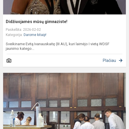
Didžiuojamės mūsų gimnaziste!
Paskelbta: 2026-02-02
Kategorija:
Darome kitaip!
Sveikiname Evitą Ivanauskaitę (III AU), kuri laimėjo I vietą WDSF
jaunimo katego...
Plačiau
C
p
K
l