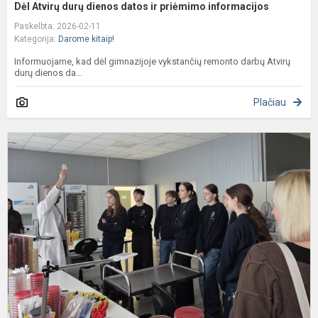
Dėl Atvirų durų dienos datos ir priėmimo informacijos
Paskelbta: 2026-02-11
Kategorija:
Darome kitaip!
Informuojame, kad dėl gimnazijoje vykstančių remonto darbų Atvirų
durų dienos da...
Plačiau
I
k
a
„
P
l