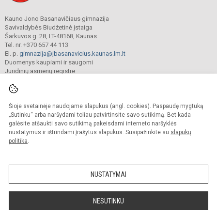
Kauno Jono Basanavičiaus gimnazija
Savivaldybės Biudžetinė įstaiga
Šarkuvos g. 28, LT-48168, Kaunas
Tel. nr. +370 657 44 113
El. p.
gimnazija@jbasanavicius.kaunas.lm.lt
Duomenys kaupiami ir saugomi
Juridinių asmenų registre
Įmonės kodas 190139463
Šioje svetainėje naudojame slapukus (angl. cookies). Paspaudę mygtuką
© 2018. Kauno Jono Basanavičiaus gimnazija. Visos teisės saugomos.
„Sutinku“ arba naršydami toliau patvirtinsite savo sutikimą. Bet kada
Kopijuoti turinį be raštiško gimnazijos sutikimo griežtai draudžiama.
galėsite atšaukti savo sutikimą pakeisdami interneto naršyklės
nustatymus ir ištrindami įrašytus slapukus. Susipažinkite su
slapukų
Versija neįgaliesiems
Slapukų valdymas
politika
.
Mes kuriame mokykloms
SVETAINESMOKYKLOMS.LT
NUSTATYMAI
NESUTINKU