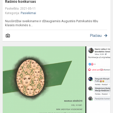
Rašinio konkursas
Paskelbta: 2021-05-11
Kategorija:
Pasiekimai
Nuoširdžiai sveikiname ir džiaugiamės Augustės Putnikaitės IIBu
klasės mokinės s...
Plačiau
K
d