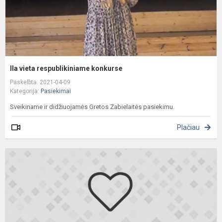
IIa vieta respublikiniame konkurse
Paskelbta: 2021-04-09
Kategorija:
Pasiekimai
Sveikiname ir didžiuojamės Gretos Zabielaitės pasiekimu.
Plačiau
A
k
o