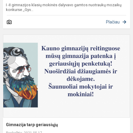
I -II gimnazijos klasių mokinės dalyvavo gamtos nuotraukų mozaikų
konkurse ,,Gyv...
Plačiau
G
t
g
Gimnazija tarp geriausiųjų