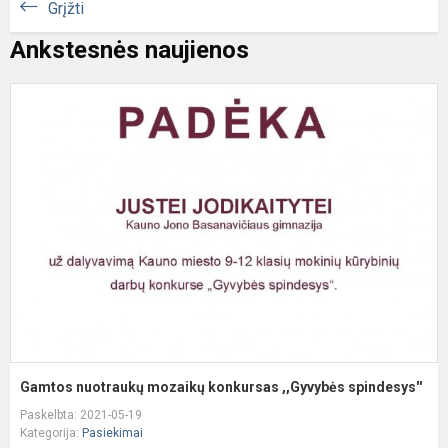
Grįžti
Ankstesnės naujienos
G
n
m
k
,
s
Gamtos nuotraukų mozaikų konkursas ,,Gyvybės spindesys''
Paskelbta: 2021-05-19
Kategorija:
Pasiekimai