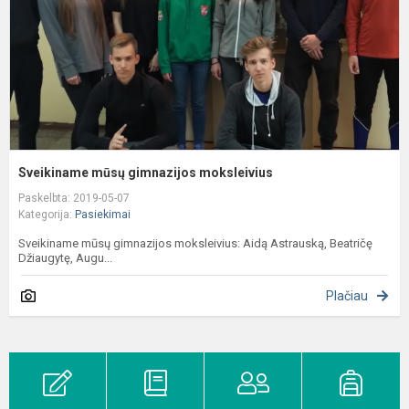
Sveikiname mūsų gimnazijos moksleivius
Paskelbta: 2019-05-07
Kategorija:
Pasiekimai
Sveikiname mūsų gimnazijos moksleivius: Aidą Astrauską, Beatričę
Džiaugytę, Augu...
Plačiau