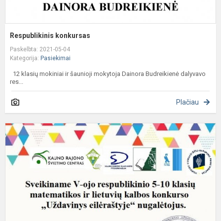
Respublikinis konkursas
Paskelbta: 2021-05-04
Kategorija:
Pasiekimai
12 klasių mokiniai ir šaunioji mokytoja Dainora Budreikienė dalyvavo
res...
Plačiau
I
v
m
k