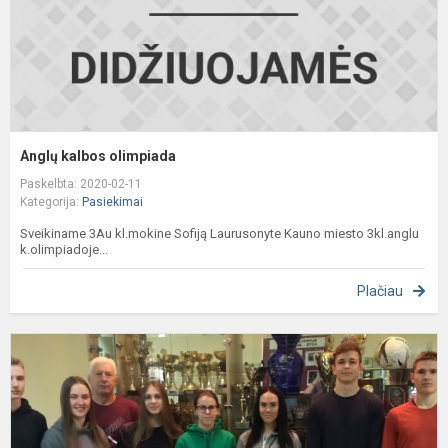
Anglų kalbos olimpiada
Paskelbta: 2020-02-11
Kategorija:
Pasiekimai
Sveikiname 3Au kl.mokine Sofiją Laurusonyte Kauno miesto 3kl.anglu
k.olimpiadoje...
Plačiau
S
m
g
m