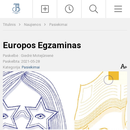
Paieška
Men
Titulinis
Naujienos
Pasiekimai
Europos Egzaminas
Paskelbė : Giedrė Motejūnienė
Paskelbta: 2021-05-28
Kategorija:
Pasiekimai