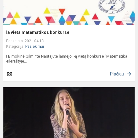
Ia vieta matematikos konkurse
Paskelbta: 2021-04-13
Kategorija:
Pasiekimai
I B mokinė Gilmintė Nastajutė laimėjo I-ą vietą konkurse "Matematika
eilėraštyje...
Plačiau
I
v
r
k