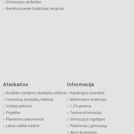
Gimnazijos atributika
Bendruomenės tradiciniai renginiai
Ataskaitos
Informacija
Biudžeto vykdymo ataskaitų rinkiniai
Naudingos nuorodos
Finansinių ataskaitų rinkiniai
Neformalus švietimas
Viešieji pirkimai
1,2% parama
Projektai
Teisinė informacija
Planavimo dokumentai
Gimnazijos logotipas
Lėšos veiklai viešinti
Priėmimas į gimnaziją
Atviri duomenys