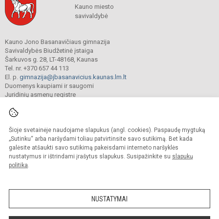
Kauno miesto
savivaldybė
Kauno Jono Basanavičiaus gimnazija
Savivaldybės Biudžetinė įstaiga
Šarkuvos g. 28, LT-48168, Kaunas
Tel. nr. +370 657 44 113
El. p.
gimnazija@jbasanavicius.kaunas.lm.lt
Duomenys kaupiami ir saugomi
Juridinių asmenų registre
Įmonės kodas 190139463
Šioje svetainėje naudojame slapukus (angl. cookies). Paspaudę mygtuką
© 2018. Kauno Jono Basanavičiaus gimnazija. Visos teisės saugomos.
„Sutinku“ arba naršydami toliau patvirtinsite savo sutikimą. Bet kada
Kopijuoti turinį be raštiško gimnazijos sutikimo griežtai draudžiama.
galėsite atšaukti savo sutikimą pakeisdami interneto naršyklės
nustatymus ir ištrindami įrašytus slapukus. Susipažinkite su
slapukų
Versija neįgaliesiems
Slapukų valdymas
politika
.
Mes kuriame mokykloms
SVETAINESMOKYKLOMS.LT
NUSTATYMAI