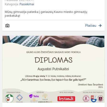
Paskelbta: 2021-05-17
Kategorija:
Pasiekimai
Mūsų gimnazija patenka į geriausių Kauno miesto gimnazijų
penketuką!
Plačiau
R
k