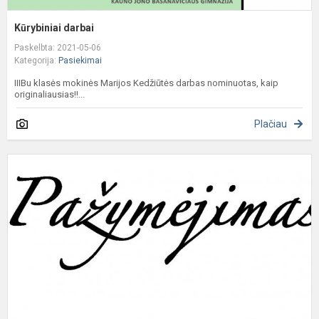
Kūrybiniai darbai
Paskelbta: 2021-05-06
Kategorija:
Pasiekimai
IIIBu klasės mokinės Marijos Kedžiūtės darbas nominuotas, kaip
originaliausias!!...
Plačiau
R
k