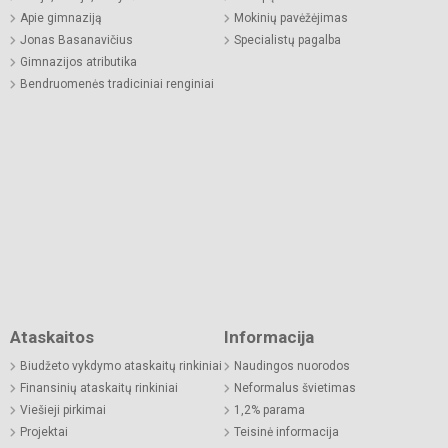
Apie gimnaziją
Mokinių pavėžėjimas
Jonas Basanavičius
Specialistų pagalba
Gimnazijos atributika
Bendruomenės tradiciniai renginiai
Ataskaitos
Informacija
Biudžeto vykdymo ataskaitų rinkiniai
Naudingos nuorodos
Finansinių ataskaitų rinkiniai
Neformalus švietimas
Viešieji pirkimai
1,2% parama
Projektai
Teisinė informacija