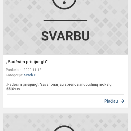
„Padėsim prisijungti“
Paskelbta: 2020-11-18
Kategorija:
Svarbu!
„Padėsim prisijungti“savanoriai jau sprendžianuotolinių mokslų
iššūkius.
Plačiau
U
p
o