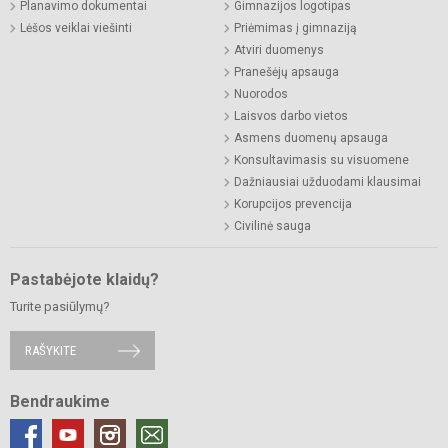
Planavimo dokumentai
Gimnazijos logotipas
Lėšos veiklai viešinti
Priėmimas į gimnaziją
Atviri duomenys
Pranešėjų apsauga
Nuorodos
Laisvos darbo vietos
Asmens duomenų apsauga
Konsultavimasis su visuomene
Dažniausiai užduodami klausimai
Korupcijos prevencija
Civilinė sauga
Pastabėjote klaidų?
Turite pasiūlymų?
RAŠYKITE
Bendraukime