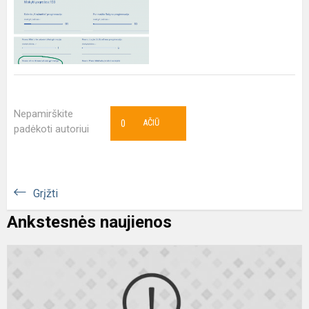
Nepamirškite
0
AČIŪ
padėkoti autoriui
Grįžti
Ankstesnės naujienos
„
p