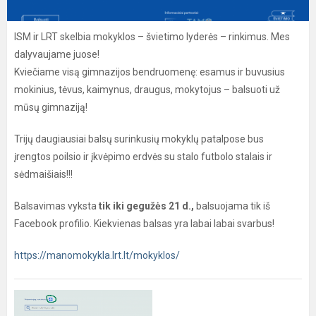
ISM ir LRT skelbia mokyklos – švietimo lyderės – rinkimus. Mes
dalyvaujame juose!
Kviečiame visą gimnazijos bendruomenę: esamus ir buvusius
mokinius, tėvus, kaimynus, draugus, mokytojus – balsuoti už
mūsų gimnaziją!
Trijų daugiausiai balsų surinkusių mokyklų patalpose bus
įrengtos poilsio ir įkvėpimo erdvės su stalo futbolo stalais ir
sėdmaišiais!!!
Balsavimas vyksta
tik iki gegužės 21 d.,
balsuojama tik iš
Facebook profilio. Kiekvienas balsas yra labai labai svarbus!
https://manomokykla.lrt.lt/mokyklos/