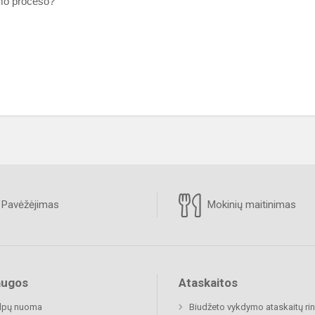
ymo proceso?
Pavėžėjimas
Mokinių maitinimas
augos
Ataskaitos
alpų nuoma
Biudžeto vykdymo ataskaitų rin