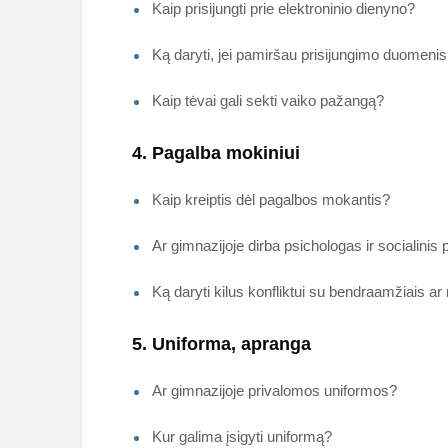
Kaip prisijungti prie elektroninio dienyno?
Ką daryti, jei pamiršau prisijungimo duomeni
Kaip tėvai gali sekti vaiko pažangą?
4. Pagalba mokiniui
Kaip kreiptis dėl pagalbos mokantis?
Ar gimnazijoje dirba psichologas ir socialini
Ką daryti kilus konfliktui su bendraamžiais ar
5. Uniforma, apranga
Ar gimnazijoje privalomos uniformos?
Kur galima įsigyti uniformą?