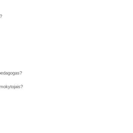
s?
s pedagogas?
 mokytojais?