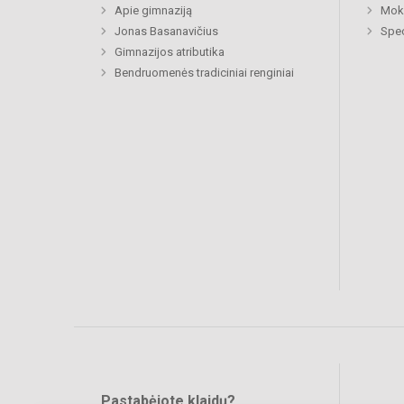
Apie gimnaziją
Moki
Jonas Basanavičius
Spec
Gimnazijos atributika
Bendruomenės tradiciniai renginiai
Pastabėjote klaidų?