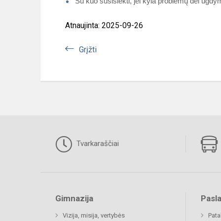
Su kuo susisiekti, jei kyla problemų dėl ugd
Atnaujinta: 2025-09-26
Grįžti
Tvarkaraščiai
Gimnazija
Pasl
Vizija, misija, vertybės
Pat