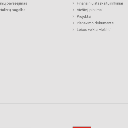
nių pavėžėjimas
Finansinių ataskaitų rinkiniai
ialistų pagalba
Viešieji pirkimai
Projektai
Planavimo dokumentai
Lėšos veiklai viešinti