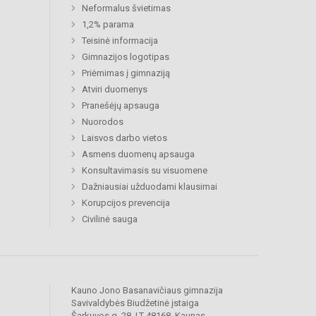
Neformalus švietimas
1,2% parama
Teisinė informacija
Gimnazijos logotipas
Priėmimas į gimnaziją
Atviri duomenys
Pranešėjų apsauga
Nuorodos
Laisvos darbo vietos
Asmens duomenų apsauga
Konsultavimasis su visuomene
Dažniausiai užduodami klausimai
Korupcijos prevencija
Civilinė sauga
Kauno Jono Basanavičiaus gimnazija
Savivaldybės Biudžetinė įstaiga
Šarkuvos g. 28, LT-48168, Kaunas