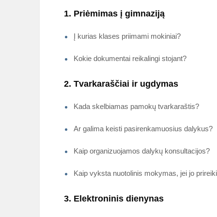
1. Priėmimas į gimnaziją
Į kurias klases priimami mokiniai?
Kokie dokumentai reikalingi stojant?
2. Tvarkaraščiai ir ugdymas
Kada skelbiamas pamokų tvarkaraštis?
Ar galima keisti pasirenkamuosius dalykus?
Kaip organizuojamos dalykų konsultacijos?
Kaip vyksta nuotolinis mokymas, jei jo prireik
3. Elektroninis dienynas