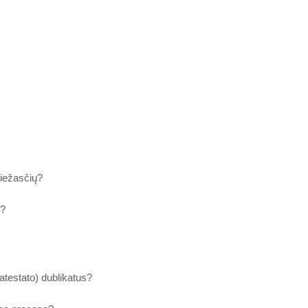
riežasčių?
s?
testato) dublikatus?