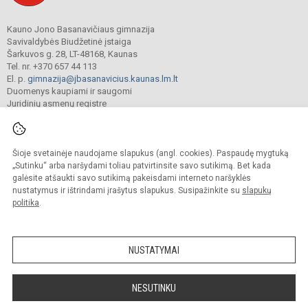
Kauno Jono Basanavičiaus gimnazija
Savivaldybės Biudžetinė įstaiga
Šarkuvos g. 28, LT-48168, Kaunas
Tel. nr. +370 657 44 113
El. p.
gimnazija@jbasanavicius.kaunas.lm.lt
Duomenys kaupiami ir saugomi
Juridinių asmenų registre
Įmonės kodas 190139463
Šioje svetainėje naudojame slapukus (angl. cookies). Paspaudę mygtuką
© 2018. Kauno Jono Basanavičiaus gimnazija. Visos teisės saugomos.
„Sutinku“ arba naršydami toliau patvirtinsite savo sutikimą. Bet kada
Kopijuoti turinį be raštiško gimnazijos sutikimo griežtai draudžiama.
galėsite atšaukti savo sutikimą pakeisdami interneto naršyklės
nustatymus ir ištrindami įrašytus slapukus. Susipažinkite su
slapukų
Versija neįgaliesiems
Slapukų valdymas
politika
.
Mes kuriame mokykloms
SVETAINESMOKYKLOMS.LT
NUSTATYMAI
NESUTINKU