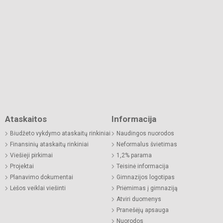
Ataskaitos
Informacija
Biudžeto vykdymo ataskaitų rinkiniai
Naudingos nuorodos
Finansinių ataskaitų rinkiniai
Neformalus švietimas
Viešieji pirkimai
1,2% parama
Projektai
Teisinė informacija
Planavimo dokumentai
Gimnazijos logotipas
Lėšos veiklai viešinti
Priėmimas į gimnaziją
Atviri duomenys
Pranešėjų apsauga
Nuorodos