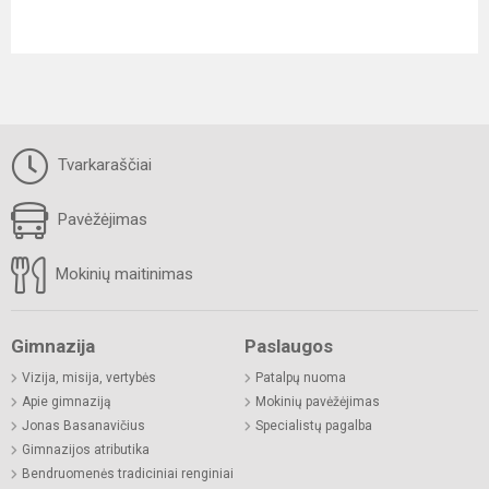
Tvarkaraščiai
Pavėžėjimas
Mokinių maitinimas
Gimnazija
Paslaugos
Vizija, misija, vertybės
Patalpų nuoma
Apie gimnaziją
Mokinių pavėžėjimas
Jonas Basanavičius
Specialistų pagalba
Gimnazijos atributika
Bendruomenės tradiciniai renginiai