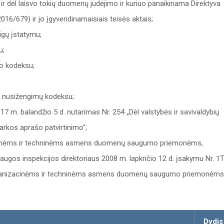
 dėl laisvo tokių duomenų judėjimo ir kuriuo panaikinama Direktyva
16/679) ir jo įgyvendinamaisiais teisės aktais;
igų įstatymu;
u;
so kodeksu;
;
ų nusižengimų kodeksu;
 m. balandžio 5 d. nutarimas Nr. 254 „Dėl valstybės ir savivaldybių
varkos aprašo patvirtinimo“;
acinėms ir techninėms asmens duomenų saugumo priemonėms,
ugos inspekcijos direktoriaus 2008 m. lapkričio 12 d. įsakymu Nr. 1T
 organizacinėms ir techninėms asmens duomenų saugumo priemonėms
Dydis