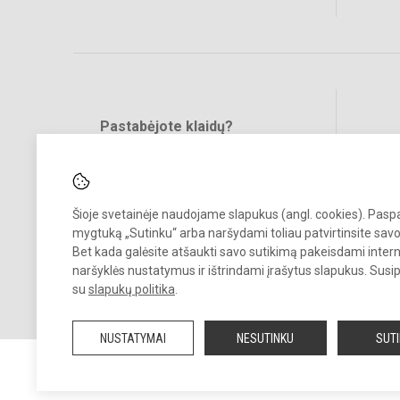
Pastabėjote klaidų?
Bend
Turite pasiūlymų?
RAŠYKITE
Šioje svetainėje naudojame slapukus (angl. cookies). Pas
mygtuką „Sutinku“ arba naršydami toliau patvirtinsite savo
Bet kada galėsite atšaukti savo sutikimą pakeisdami inter
naršyklės nustatymus ir ištrindami įrašytus slapukus. Susi
su
slapukų politika
.
© 2018. Kauno Jono Basanavičiaus gimnazija. Visos teisės saugomo
Kopijuoti turinį be raštiško gimnazijos sutikimo griežtai draudžiama.
NUSTATYMAI
NESUTINKU
SUT