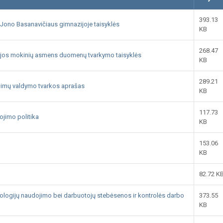
393.13
no Basanavičiaus gimnazijoje taisyklės
KB
268.47
jos mokinių asmens duomenų tvarkymo taisyklės
KB
289.21
mų valdymo tvarkos aprašas
KB
117.73
jimo politika
KB
153.06
KB
82.72 K
nologijų naudojimo bei darbuotojų stebėsenos ir kontrolės darbo
373.55
KB