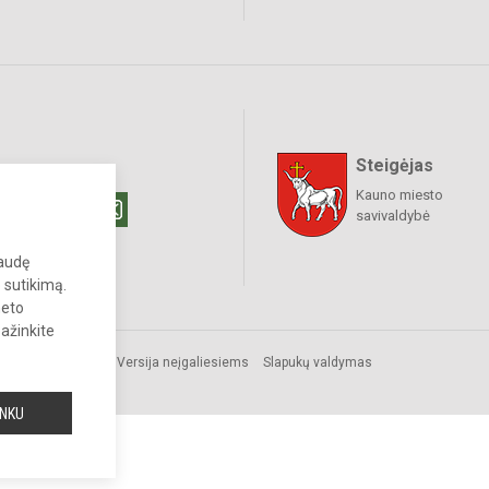
Steigėjas
raukime
Kauno miesto
savivaldybė
paudę
 sutikimą.
neto
pažinkite
s.
Versija neįgaliesiems
Slapukų valdymas
INKU