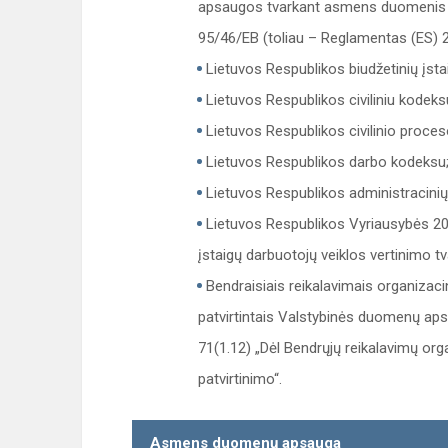
apsaugos tvarkant asmens duomenis ir
95/46/EB (toliau – Reglamentas (ES) 20
Lietuvos Respublikos biudžetinių įsta
Lietuvos Respublikos civiliniu kodeks
Lietuvos Respublikos civilinio proce
Lietuvos Respublikos darbo kodeksu
Lietuvos Respublikos administracini
Lietuvos Respublikos Vyriausybės 2017
įstaigų darbuotojų veiklos vertinimo t
Bendraisiais reikalavimais organiz
patvirtintais Valstybinės duomenų apsa
71(1.12) „Dėl Bendrųjų reikalavimų
patvirtinimo“.
Asmens duomenų apsauga