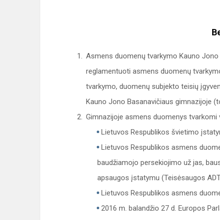
B
Asmens duomenų tvarkymo Kauno Jono Basa
reglamentuoti asmens duomenų tvarkymo 
tvarkymo, duomenų subjekto teisių įgyve
Kauno Jono Basanavičiaus gimnazijoje (to
Gimnazijoje asmens duomenys tvarkomi v
Lietuvos Respublikos švietimo įstat
Lietuvos Respublikos asmens duomenų,
baudžiamojo persekiojimo už jas, bau
apsaugos įstatymu (Teisėsaugos ADT
Lietuvos Respublikos asmens duomenų
2016 m. balandžio 27 d. Europos Parl