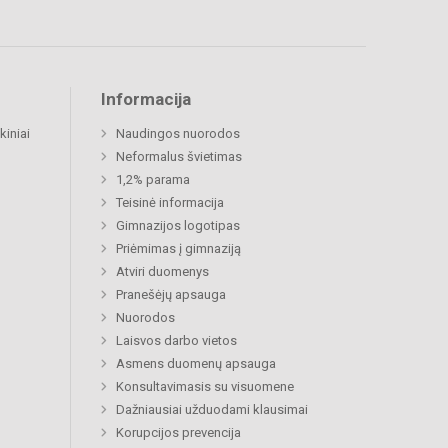
Informacija
kiniai
Naudingos nuorodos
Neformalus švietimas
1,2% parama
Teisinė informacija
Gimnazijos logotipas
Priėmimas į gimnaziją
Atviri duomenys
Pranešėjų apsauga
Nuorodos
Laisvos darbo vietos
Asmens duomenų apsauga
Konsultavimasis su visuomene
Dažniausiai užduodami klausimai
Korupcijos prevencija