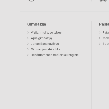
Gimnazija
Pasl
Vizija, misija, vertybės
Pat
Apie gimnaziją
Moki
Jonas Basanavičius
Spec
Gimnazijos atributika
Bendruomenės tradiciniai renginiai