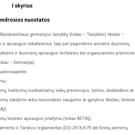
I skyrius
endrosios nuostatos
navičiaus gimnazijos taisyklių (toliau – Taisyklės) tikslas –
ir apsaugos reikalavimus, taip pat pagrindines asmens duomenų
ndinimo ir duomenų apsaugos technines bei organizacines priemone
liau – Gimnazija).
adovaujantis:
ymu;
 tvarkomų nusikalstamų veikų prevencijos, tyrimo, atskleidimo ar
smių vykdymo arba nacionalinio saugumo ar gynybos tikslais, teisinė
AĮ);
 teisinės apsaugos įstatymu (toliau ADTAĮ);
amento ir Tarybos reglamentas (ES) 2016/679 dėl fizinių asmenų