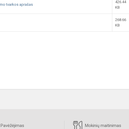
426.44
imo tvarkos aprašas
KB
268.66
KB
Pavėžėjimas
Mokinių maitinimas