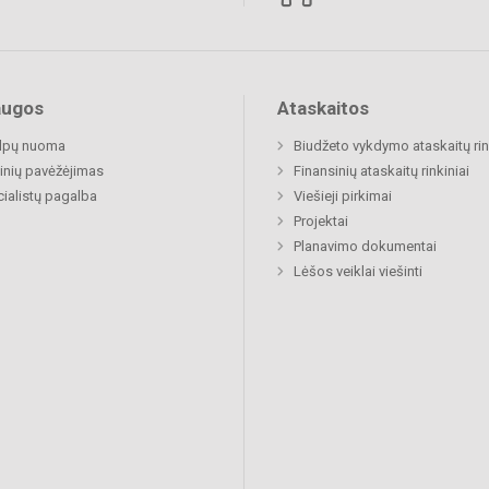
augos
Ataskaitos
alpų nuoma
Biudžeto vykdymo ataskaitų rin
nių pavėžėjimas
Finansinių ataskaitų rinkiniai
ialistų pagalba
Viešieji pirkimai
Projektai
Planavimo dokumentai
Lėšos veiklai viešinti