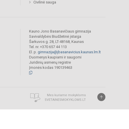
Civilinė sauga
Kauno Jono Basanavičiaus gimnazija
Savivaldybės Biudžetinė įstaiga
Šarkuvos g. 28, LT-48168, Kaunas
Tel. nr. +370 657 44 113
El. p.
gimnazija@jbasanavicius.kaunas.lm.lt
Duomenys kaupiami ir saugomi
Juridinių asmenų registre
Įmonės kodas 190139463
Mes kuriame mokykloms
SVETAINESMOKYKLOMS.LT