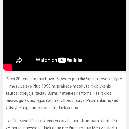
Prieš 28- erius metus buvo iškovota pati didžiausia savo vertybė
– mūsų Laisvė. Nuo 1990 m. prabėgę metai , tai tik blyksnis
tautos istorijoje, tačiau Jums ir ateities kartoms – tai tikros
laisvės gurkšnis, jėgos šaltinis, vilties žiburys. Prisiminkime, kad
valstybę auginame kasdien ir kiekvienas !
Tad šią Kovo 11-ąją kviečiu visus Jus bent trumpam stabtelėti ir
vėl naujai pažvelgti – kiek daug per šiuos metus Mes visi kartu