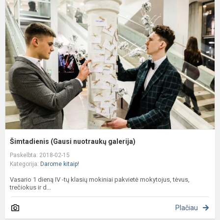
(
n
g
Šimtadienis (Gausi nuotraukų galerija)
Paskelbta: 2018-02-15
Kategorija:
Darome kitaip!
Vasario 1 dieną IV -tų klasių mokiniai pakvietė mokytojus, tėvus,
trečiokus ir d...
Plačiau