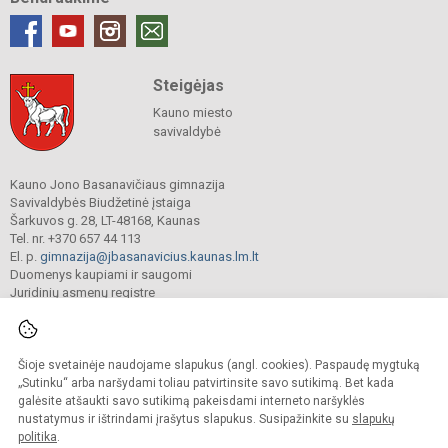
Steigėjas
Kauno miesto
savivaldybė
Kauno Jono Basanavičiaus gimnazija
Savivaldybės Biudžetinė įstaiga
Šarkuvos g. 28, LT-48168, Kaunas
Tel. nr. +370 657 44 113
El. p.
gimnazija@jbasanavicius.kaunas.lm.lt
Duomenys kaupiami ir saugomi
Juridinių asmenų registre
Įmonės kodas 190139463
Šioje svetainėje naudojame slapukus (angl. cookies). Paspaudę mygtuką
© 2018. Kauno Jono Basanavičiaus gimnazija. Visos teisės saugomos.
„Sutinku“ arba naršydami toliau patvirtinsite savo sutikimą. Bet kada
Kopijuoti turinį be raštiško gimnazijos sutikimo griežtai draudžiama.
galėsite atšaukti savo sutikimą pakeisdami interneto naršyklės
nustatymus ir ištrindami įrašytus slapukus. Susipažinkite su
slapukų
Versija neįgaliesiems
Slapukų valdymas
politika
.