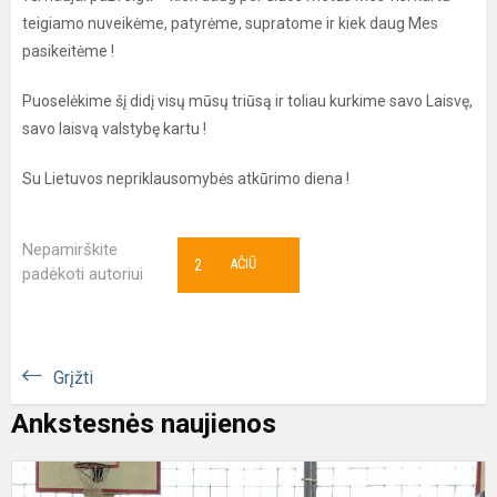
teigiamo nuveikėme, patyrėme, supratome ir kiek daug Mes
pasikeitėme !
Puoselėkime šį didį visų mūsų triūsą ir toliau kurkime savo Laisvę,
savo laisvą valstybę kartu !
Su Lietuvos nepriklausomybės atkūrimo diena !
Nepamirškite
2
AČIŪ
padėkoti autoriui
Grįžti
Ankstesnės naujienos
O