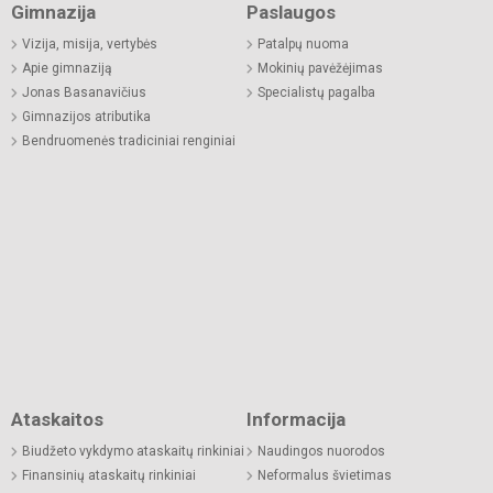
Gimnazija
Paslaugos
Vizija, misija, vertybės
Patalpų nuoma
Apie gimnaziją
Mokinių pavėžėjimas
Jonas Basanavičius
Specialistų pagalba
Gimnazijos atributika
Bendruomenės tradiciniai renginiai
Ataskaitos
Informacija
Biudžeto vykdymo ataskaitų rinkiniai
Naudingos nuorodos
Finansinių ataskaitų rinkiniai
Neformalus švietimas