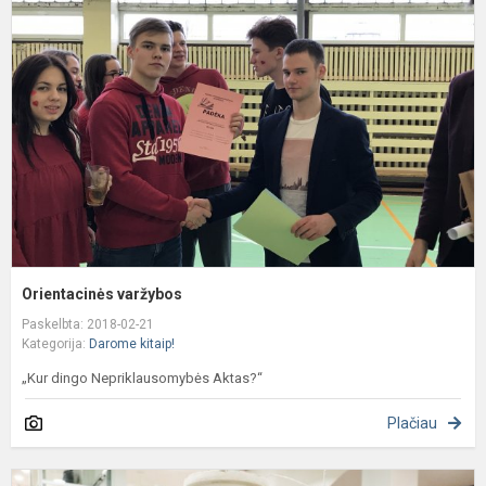
v
Orientacinės varžybos
Paskelbta: 2018-02-21
Kategorija:
Darome kitaip!
„Kur dingo Nepriklausomybės Aktas?“
Plačiau
Š