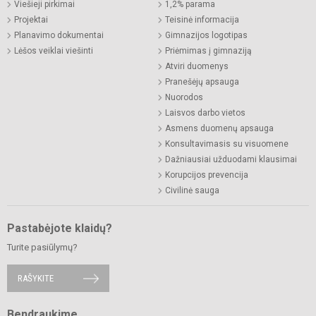
Viešieji pirkimai
1,2% parama
Projektai
Teisinė informacija
Planavimo dokumentai
Gimnazijos logotipas
Lėšos veiklai viešinti
Priėmimas į gimnaziją
Atviri duomenys
Pranešėjų apsauga
Nuorodos
Laisvos darbo vietos
Asmens duomenų apsauga
Konsultavimasis su visuomene
Dažniausiai užduodami klausimai
Korupcijos prevencija
Civilinė sauga
Pastabėjote klaidų?
Turite pasiūlymų?
RAŠYKITE
Bendraukime