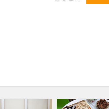
Krikštynos
2018m.