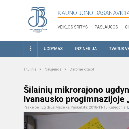
KAUNO JONO BASANAVIČI
VEIKLOS SRITYS
PASLAUGOS
G
UGDYMAS
INŽINERIJA
TVARUS V
Titulinis
Naujienos
Darome kitaip!
Šilainių mikrorajono ugdy
Ivanausko progimnazijoje „
Paskelbė : Egidijus Maceika
Paskelbta: 2018-11-15
Kategorija:
D