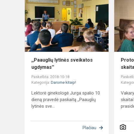
lytinės
sveikatos
ugdymas''
,,Paauglių lytinės sveikatos
Proto
ugdymas''
skait
Paskelbta: 2018-10-18
Paskelb
Kategorija:
Darome kitaip!
Kategor
Lektorė ginekologė Jurga spalio 10
Vakary
dieną pravedė paskaitą ,,Paauglių
skaitai
lytinės sve...
prasidė
Plačiau