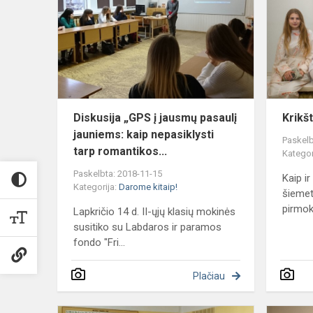
į
jausmų
pasaulį
jauniems:
kaip
nepasiklysti.
Diskusija „GPS į jausmų pasaulį
Krikš
jauniems: kaip nepasiklysti
Paskelb
tarp romantikos...
Kategor
Paskelbta: 2018-11-15
Kaip ir
Kategorija:
Darome kitaip!
šiemet
pirmokų
Lapkričio 14 d. II-ųjų klasių mokinės
susitiko su Labdaros ir paramos
fondo "Fri...
Plačiau
,,Paauglių