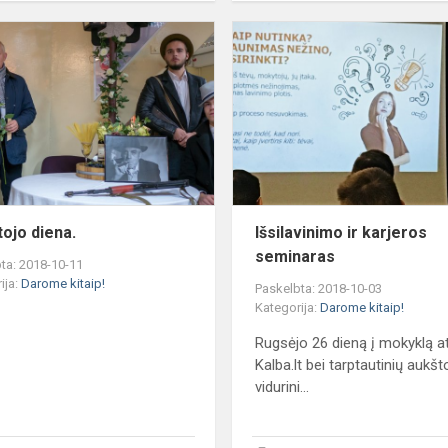
Mokytojo
diena.
ojo diena.
Išsilavinimo ir karjeros
seminaras
ta: 2018-10-11
ija:
Darome kitaip!
Paskelbta: 2018-10-03
Kategorija:
Darome kitaip!
Rugsėjo 26 dieną į mokyklą a
Kalba.lt bei tarptautinių aukšto
vidurini...