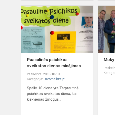
Pasaulinės
psichikos
sveikatos
dienos
minėjimas
Pasaulinės psichikos
Mokyt
sveikatos dienos minėjimas
Paskelb
Kategor
Paskelbta: 2018-10-18
Kategorija:
Darome kitaip!
Spalio 10 diena yra Tarptautinė
psichikos sveikatos diena, kai
kiekvienas žmogus...