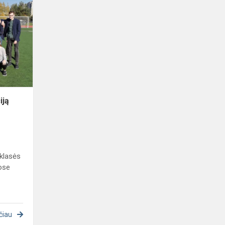
paroda
„Emociją
kuriame
patys“
iją
 klasės
ose
čiau