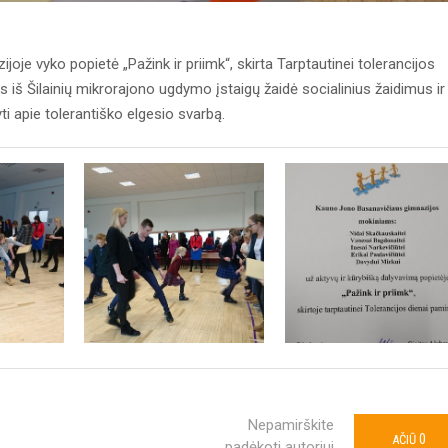
je vyko popietė „Pažink ir priimk“, skirta Tarptautinei tolerancijos
ais iš Šilainių mikrorajono ugdymo įstaigų žaidė socialinius žaidimus ir
ti apie tolerantiško elgesio svarbą.
Nepamirškite
0
AČIŪ
padėkoti autoriui