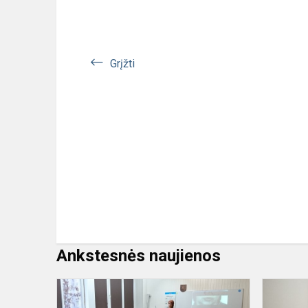
Grįžti
Ankstesnės naujienos
Diskusija
„GPS