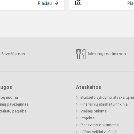
Plačiau
Pla
Pavėžėjimas
Mokinių maitinimas
augos
Ataskaitos
alpų nuoma
Biudžeto vykdymo ataskaitų rin
nių pavėžėjimas
Finansinių ataskaitų rinkiniai
ialistų pagalba
Viešieji pirkimai
Projektai
Planavimo dokumentai
Lėšos veiklai viešinti