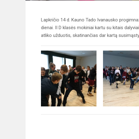
Lapkričio 14 d. Kauno Tado Ivanausko progimnazijo
dienai. II D klasės mokiniai kartu su kitais dalyvi
atliko užduotis, skatinančias dar kartą susimąsty