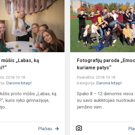
mūšis
„Labas,
ką
skaitai?“
 mūšis „Labas, ką
Fotografijų paroda „Emoc
ai?“
kuriame patys“
ta: 2018-10-18
Paskelbta: 2018-10-18
ija:
Darome kitaip!
Kategorija:
Darome kitaip!
kštis proto mūšis „Labas, ką
Spalio 8 – 12 dienomis visos
?“, kuris vyko gimnazijoje,
su savo auklėtojais nuotrauk
jo...
įamžino vien...
Plačiau
Pla