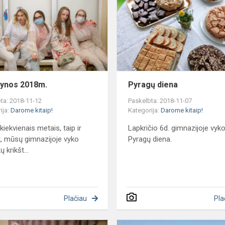
..
tynos 2018m.
Pyragų diena
ta: 2018-11-12
Paskelbta: 2018-11-07
ija:
Darome kitaip!
Kategorija:
Darome kitaip!
 kiekvienais metais, taip ir
Lapkričio 6d. gimnazijoje vyk
, mūsų gimnazijoje vyko
Pyragų diena.
 krikšt...
Plačiau
Pla
Proto