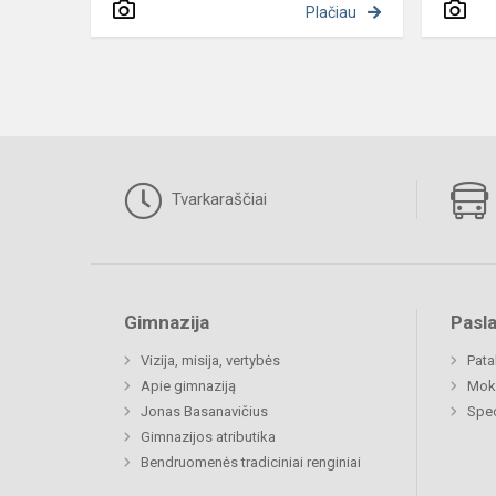
Plačiau
Tvarkaraščiai
Gimnazija
Pasl
Vizija, misija, vertybės
Pat
Apie gimnaziją
Moki
Jonas Basanavičius
Spec
Gimnazijos atributika
Bendruomenės tradiciniai renginiai