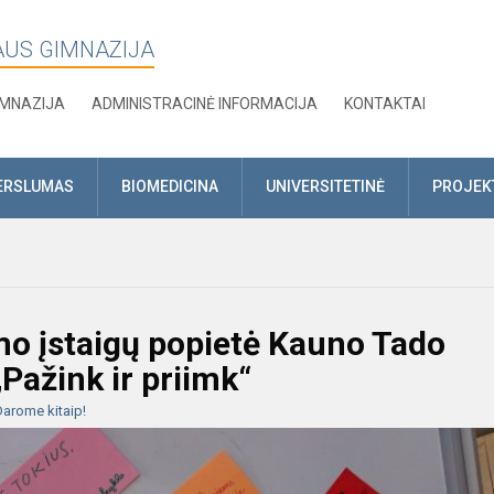
AUS GIMNAZIJA
IMNAZIJA
ADMINISTRACINĖ INFORMACIJA
KONTAKTAI
ERSLUMAS
BIOMEDICINA
UNIVERSITETINĖ
PROJEK
mo įstaigų popietė Kauno Tado
Pažink ir priimk“
arome kitaip!