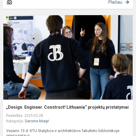
Plačiau
„
E
C
L
p
p
„Design. Engineer. Construct! Lithuania“ projektų pristatymai
Paskelbta: 2025-02-28
Kategorija:
Darome kitaip!
Vasario 13 d. KTU Statybos ir architektūros fakulteto bibliotekoje
gimnazistai p...