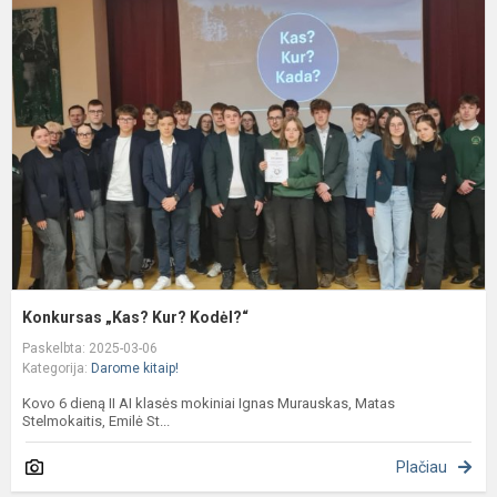
„
K
K
Konkursas „Kas? Kur? Kodėl?“
Paskelbta: 2025-03-06
Kategorija:
Darome kitaip!
Kovo 6 dieną II AI klasės mokiniai Ignas Murauskas, Matas
Stelmokaitis, Emilė St...
Plačiau