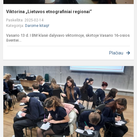
Viktorina „Lietuvos etnografiniai regionai“
Paskelbta: 2025-02-14
Kategorija:
Darome kitaip!
Vasario 13 d. I BM klasė dalyvavo viktorinoje, skirtoje Vasario 16-osios
šventei...
Plačiau
II
T
p
d
a
g
a