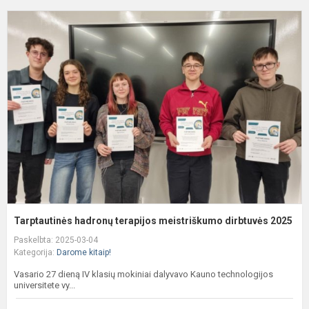
T
h
t
m
d
2
Tarptautinės hadronų terapijos meistriškumo dirbtuvės 2025
Paskelbta: 2025-03-04
Kategorija:
Darome kitaip!
Vasario 27 dieną IV klasių mokiniai dalyvavo Kauno technologijos
universitete vy...