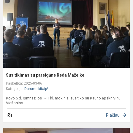
p
R
M
Susitikimas su pareigūne Reda Mažeike
Paskelbta: 2025-03-06
Kategorija:
Darome kitaip!
Kovo 6 d. gimnazijos I - III kl. mokiniai susitiko su Kauno apskr. VPK
Viešosios...
Plačiau
K