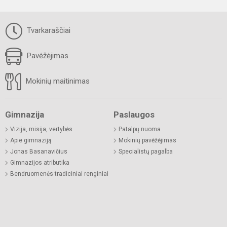
Tvarkaraščiai
Pavėžėjimas
Mokinių maitinimas
Gimnazija
Paslaugos
Vizija, misija, vertybės
Patalpų nuoma
Apie gimnaziją
Mokinių pavėžėjimas
Jonas Basanavičius
Specialistų pagalba
Gimnazijos atributika
Bendruomenės tradiciniai renginiai