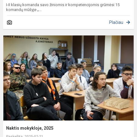
I-II klasių komanda savo žiniomis ir kompetencijomis grūmėsi 15
komandų mūšyje „...
Plačiau
N
m
2
Naktis mokykloje, 2025
Paskelbta: 2025-02-21