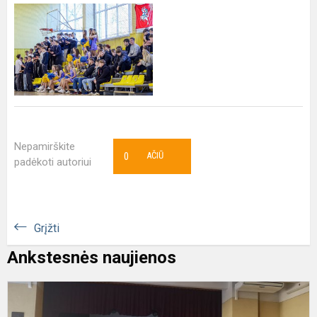
Nepamirškite
0
AČIŪ
padėkoti autoriui
Grįžti
Ankstesnės naujienos
S
s