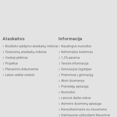
Ataskaitos
Informacija
Biudžeto vykdymo ataskaitų rinkiniai
Naudingos nuorodos
Finansinių ataskaitų rinkiniai
Neformalus švietimas
Viešieji pirkimai
1,2% parama
Projektai
Teisinė informacija
Planavimo dokumentai
Gimnazijos logotipas
Lėšos veiklai viešinti
Priėmimas į gimnaziją
Atviri duomenys
Pranešėjų apsauga
Nuorodos
Laisvos darbo vietos
Asmens duomenų apsauga
Konsultavimasis su visuomene
Dažniausiai užduodami klausimai