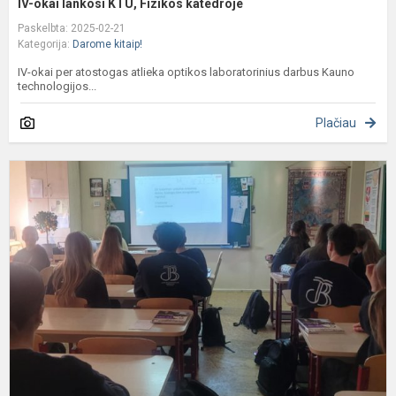
IV-okai lankosi KTU, Fizikos katedroje
Paskelbta: 2025-02-21
Kategorija:
Darome kitaip!
IV-okai per atostogas atlieka optikos laboratorinius darbus Kauno
technologijos...
Plačiau
V
„
e
r