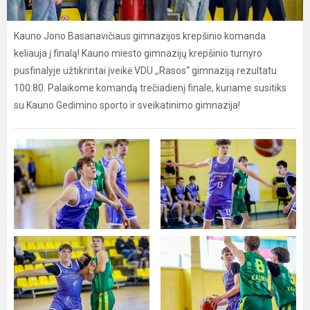
Kauno Jono Basanavičiaus gimnazijos krepšinio komanda
keliauja į finalą! Kauno miesto gimnazijų krepšinio turnyro
pusfinalyje užtikrintai įveikė VDU ,,Rasos“ gimnaziją rezultatu
100:80. Palaikome komandą trečiadienį finale, kuriame susitiks
su Kauno Gedimino sporto ir sveikatinimo gimnazija!