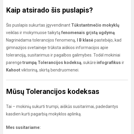
Kaip atsirado šis puslapis?
Šis puslapis sukurtas įgyvendinant
Tūkstantmečio mokyklų
veiklas ir mokymuose taikytą
fenomenais grįstą ugdymą
.
Nagrinėdama tolerancijos fenomeną,
I B klasė
pastebėjo, kad
gimnazijos svetainėje trūksta aiškios informacijos apie
toleranciją, susitarimus ir pagalbos galimybes. Todėl mokiniai
parengė
trumpą Tolerancijos kodeksą
, sukūrė
infografikus
ir
Kahoot
viktoriną, skirtą bendruomenei.
Mūsų Tolerancijos kodeksas
Tai – mokinių sukurti trumpi, aiškūs susitarimai, padedantys
kasdien kurti pagarbią mokyklos aplinką.
Mes susitariame: