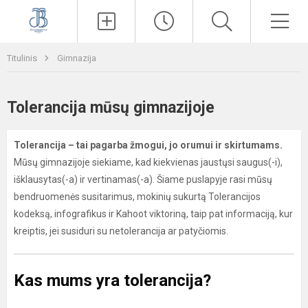
Paieška
Men
Titulinis
Gimnazija
Tolerancija mūsų gimnazijoje
Tolerancija – tai pagarba žmogui, jo orumui ir skirtumams.
Mūsų gimnazijoje siekiame, kad kiekvienas jaustųsi saugus(-i),
išklausytas(-a) ir vertinamas(-a). Šiame puslapyje rasi mūsų
bendruomenės susitarimus, mokinių sukurtą Tolerancijos
kodeksą, infografikus ir Kahoot viktoriną, taip pat informaciją, kur
kreiptis, jei susiduri su netolerancija ar patyčiomis.
Kas mums yra tolerancija?