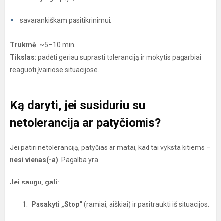
savarankiškam pasitikrinimui.
Trukmė:
~5–10 min.
Tikslas:
padėti geriau suprasti toleranciją ir mokytis pagarbiai
reaguoti įvairiose situacijose.
Ką daryti, jei susiduriu su
netolerancija ar patyčiomis?
Jei patiri netoleranciją, patyčias ar matai, kad tai vyksta kitiems –
nesi vienas(-a)
. Pagalba yra.
Jei saugu, gali:
Pasakyti „Stop“
(ramiai, aiškiai) ir pasitraukti iš situacijos.