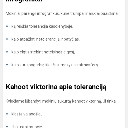
Mokiniai parengė infografikus, kurie trumpai ir aiškiai paaiškina:
ką reiškia tolerancija kasdienybėje,
kaip atpažinti netoleranciją ir patyčias,
kaip elgtis stebint neteisingą elgesį,
kaip kurti pagarbią klasės ir mokyklos atmosferą.
Kahoot viktorina apie toleranciją
Kviečiame išbandyti mokinių sukurtą Kahoot viktoriną. Ji tinka:
klasės valandėlei,
diskusijai grupėje,