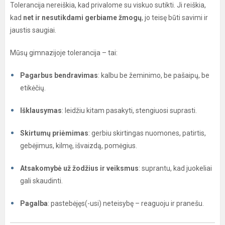
Tolerancija nereiškia, kad privalome su viskuo sutikti. Ji reiškia,
kad
net ir nesutikdami gerbiame žmogų
, jo teisę būti savimi ir
jaustis saugiai.
Mūsų gimnazijoje tolerancija – tai:
Pagarbus bendravimas
: kalbu be žeminimo, be pašaipų, be
etikėčių.
Išklausymas
: leidžiu kitam pasakyti, stengiuosi suprasti.
Skirtumų priėmimas
: gerbiu skirtingas nuomones, patirtis,
gebėjimus, kilmę, išvaizdą, pomėgius.
Atsakomybė už žodžius ir veiksmus
: suprantu, kad juokeliai
gali skaudinti.
Pagalba
: pastebėjęs(-usi) neteisybę – reaguoju ir pranešu.