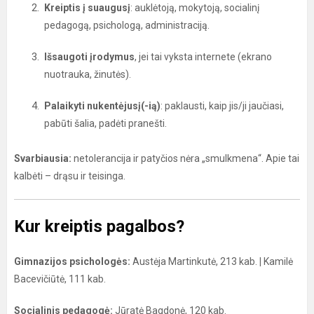
Kreiptis į suaugusį
: auklėtoją, mokytoją, socialinį
pedagogą, psichologą, administraciją.
Išsaugoti įrodymus
, jei tai vyksta internete (ekrano
nuotrauka, žinutės).
Palaikyti nukentėjusį(-ią)
: paklausti, kaip jis/ji jaučiasi,
pabūti šalia, padėti pranešti.
Svarbiausia:
netolerancija ir patyčios nėra „smulkmena“. Apie tai
kalbėti – drąsu ir teisinga.
Kur kreiptis pagalbos?
Gimnazijos psichologės:
Austėja Martinkutė, 213 kab.
|
Kamilė
Bacevičiūtė, 111 kab.
Socialinis pedagogė:
Jūratė Bagdonė, 120 kab.