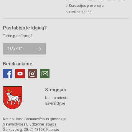
Korupcijos prevencija
Civilinė sauga
Pastabėjote klaidų?
Turite pasiūlymų?
RAŠYKITE
Bendraukime
Steigėjas
Kauno miesto
savivaldybė
Kauno Jono Basanavičiaus gimnazija
Savivaldybės Biudžetinė įstaiga
Šarkuvos g. 28, LT-48168, Kaunas