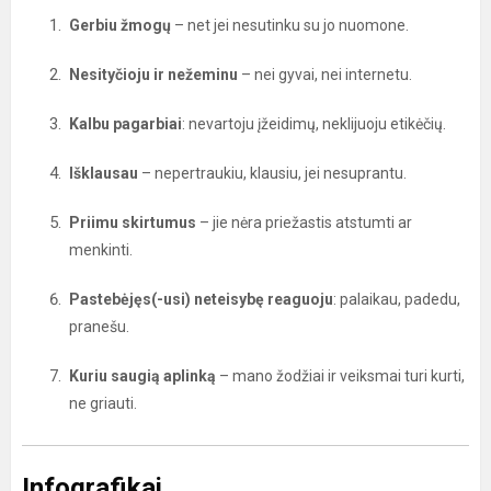
Gerbiu žmogų
– net jei nesutinku su jo nuomone.
Nesityčioju ir nežeminu
– nei gyvai, nei internetu.
Kalbu pagarbiai
: nevartoju įžeidimų, neklijuoju etikėčių.
Išklausau
– nepertraukiu, klausiu, jei nesuprantu.
Priimu skirtumus
– jie nėra priežastis atstumti ar
menkinti.
Pastebėjęs(-usi) neteisybę reaguoju
: palaikau, padedu,
pranešu.
Kuriu saugią aplinką
– mano žodžiai ir veiksmai turi kurti,
ne griauti.
Infografikai