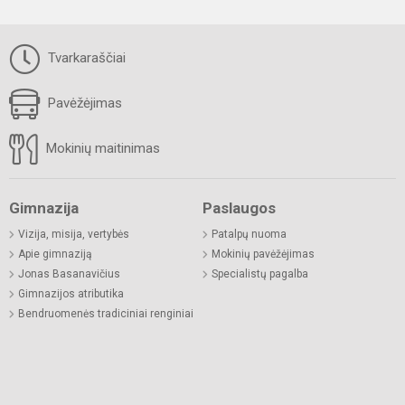
Tvarkaraščiai
Pavėžėjimas
Mokinių maitinimas
Gimnazija
Paslaugos
Vizija, misija, vertybės
Patalpų nuoma
Apie gimnaziją
Mokinių pavėžėjimas
Jonas Basanavičius
Specialistų pagalba
Gimnazijos atributika
Bendruomenės tradiciniai renginiai