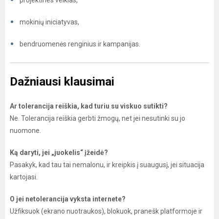
projektines veiklas,
mokinių iniciatyvas,
bendruomenės renginius ir kampanijas.
Dažniausi klausimai
Ar tolerancija reiškia, kad turiu su viskuo sutikti?
Ne. Tolerancija reiškia gerbti žmogų, net jei nesutinki su jo
nuomone.
Ką daryti, jei „juokelis“ įžeidė?
Pasakyk, kad tau tai nemalonu, ir kreipkis į suaugusį, jei situacija
kartojasi.
O jei netolerancija vyksta internete?
Užfiksuok (ekrano nuotraukos), blokuok, pranešk platformoje ir