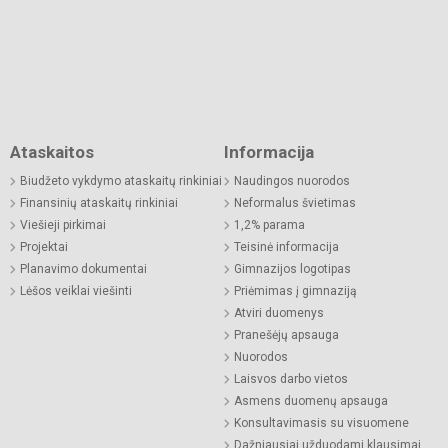
Ataskaitos
Informacija
Biudžeto vykdymo ataskaitų rinkiniai
Naudingos nuorodos
Finansinių ataskaitų rinkiniai
Neformalus švietimas
Viešieji pirkimai
1,2% parama
Projektai
Teisinė informacija
Planavimo dokumentai
Gimnazijos logotipas
Lėšos veiklai viešinti
Priėmimas į gimnaziją
Atviri duomenys
Pranešėjų apsauga
Nuorodos
Laisvos darbo vietos
Asmens duomenų apsauga
Konsultavimasis su visuomene
Dažniausiai užduodami klausimai