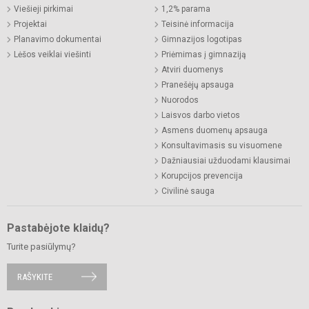
Viešieji pirkimai
1,2% parama
Projektai
Teisinė informacija
Planavimo dokumentai
Gimnazijos logotipas
Lėšos veiklai viešinti
Priėmimas į gimnaziją
Atviri duomenys
Pranešėjų apsauga
Nuorodos
Laisvos darbo vietos
Asmens duomenų apsauga
Konsultavimasis su visuomene
Dažniausiai užduodami klausimai
Korupcijos prevencija
Civilinė sauga
Pastabėjote klaidų?
Turite pasiūlymų?
RAŠYKITE