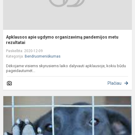
Apklausos apie ugdymo organizavimą pandemijos metu
rezultatai
Paskelbta: 2020-12-09
Kategorija:
Bendruomeniškumas
Dėkojame visiems skyrusiems laiko dalyvauti apklausoje, kokiu būdu
pageidautumėt...
Plačiau
"
e
a
uz
t