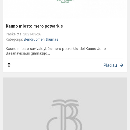
Kauno miesto mero potvarkis
Paskelbta: 2021-03-26
Kategorija:
Bendruomeniškumas
Kauno miesto savivaldybės mero potvarkis, dėl Kauno Jono
Basanavičiaus gimnazijo...
Plačiau
A
a
u
o
p
m
r