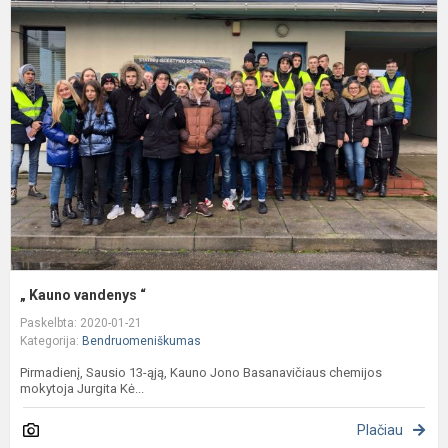
„
K
v
“
„ Kauno vandenys “
Paskelbta: 2020-01-21
Kategorija:
Bendruomeniškumas
Pirmadienį, Sausio 13-ąją, Kauno Jono Basanavičiaus chemijos
mokytoja Jurgita Kė...
Plačiau