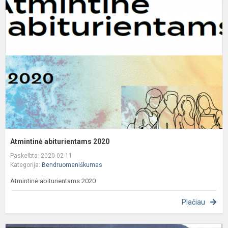
a
2
Atmintinė abiturientams 2020
Paskelbta: 2020-02-11
Kategorija:
Bendruomeniškumas
Atmintinė abiturientams 2020
Plačiau