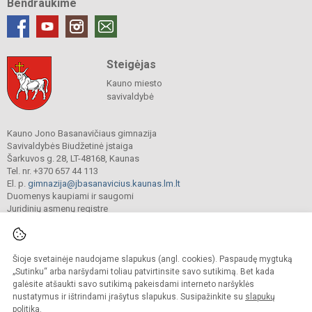
Bendraukime
Steigėjas
Kauno miesto
savivaldybė
Kauno Jono Basanavičiaus gimnazija
Savivaldybės Biudžetinė įstaiga
Šarkuvos g. 28, LT-48168, Kaunas
Tel. nr. +370 657 44 113
El. p.
gimnazija@jbasanavicius.kaunas.lm.lt
Duomenys kaupiami ir saugomi
Juridinių asmenų registre
Įmonės kodas 190139463
Šioje svetainėje naudojame slapukus (angl. cookies). Paspaudę mygtuką
© 2018. Kauno Jono Basanavičiaus gimnazija. Visos teisės saugomos.
„Sutinku“ arba naršydami toliau patvirtinsite savo sutikimą. Bet kada
Kopijuoti turinį be raštiško gimnazijos sutikimo griežtai draudžiama.
galėsite atšaukti savo sutikimą pakeisdami interneto naršyklės
nustatymus ir ištrindami įrašytus slapukus. Susipažinkite su
slapukų
Versija neįgaliesiems
Slapukų valdymas
politika
.