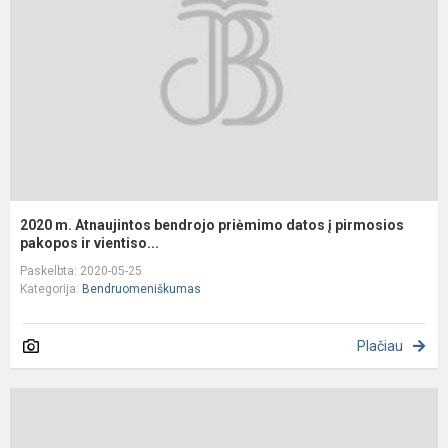
b
p
d
į
p
p
2020 m. Atnaujintos bendrojo priėmimo datos į pirmosios
pakopos ir vientiso...
Paskelbta: 2020-05-25
Kategorija:
Bendruomeniškumas
Plačiau
N
m