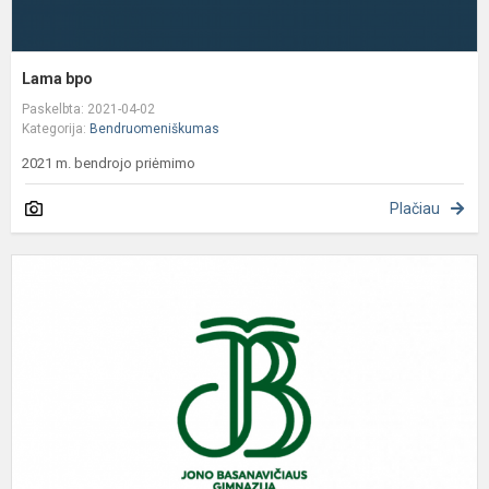
Lama bpo
Paskelbta: 2021-04-02
Kategorija:
Bendruomeniškumas
2021 m. bendrojo priėmimo
Plačiau
K
m
m
p