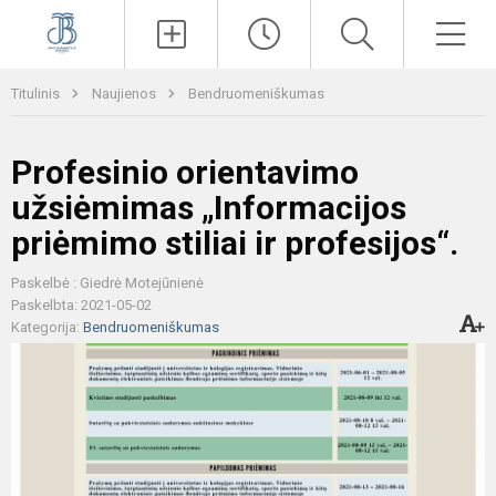
Paieška
Men
Titulinis
Naujienos
Bendruomeniškumas
Profesinio orientavimo
užsiėmimas „Informacijos
priėmimo stiliai ir profesijos“.
Paskelbė : Giedrė Motejūnienė
Paskelbta: 2021-05-02
Kategorija:
Bendruomeniškumas