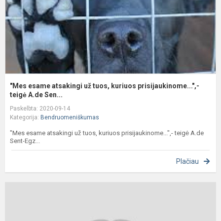
k
p
"Mes esame atsakingi už tuos, kuriuos prisijaukinome...",-
teigė A.de Sen...
Paskelbta: 2020-09-14
Kategorija:
Bendruomeniškumas
"Mes esame atsakingi už tuos, kuriuos prisijaukinome...",- teigė A.de
Sent-Egz...
Plačiau
2
m
A