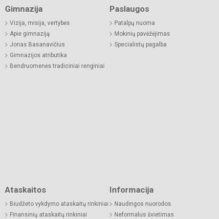
Gimnazija
Paslaugos
Vizija, misija, vertybės
Patalpų nuoma
Apie gimnaziją
Mokinių pavėžėjimas
Jonas Basanavičius
Specialistų pagalba
Gimnazijos atributika
Bendruomenės tradiciniai renginiai
Ataskaitos
Informacija
Biudžeto vykdymo ataskaitų rinkiniai
Naudingos nuorodos
Finansinių ataskaitų rinkiniai
Neformalus švietimas