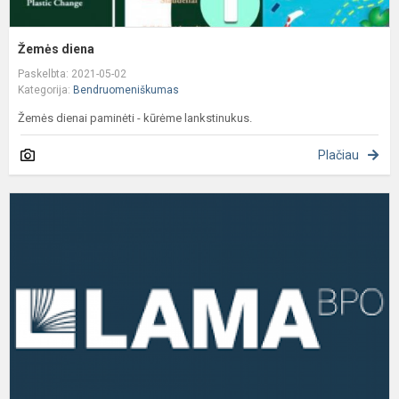
Žemės diena
Paskelbta: 2021-05-02
Kategorija:
Bendruomeniškumas
Žemės dienai paminėti - kūrėme lankstinukus.
Plačiau
L
b