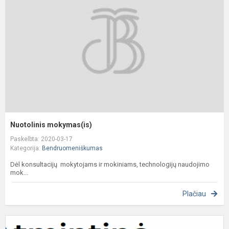
Nuotolinis mokymas(is)
Paskelbta: 2020-03-17
Kategorija:
Bendruomeniškumas
Dėl konsultacijų mokytojams ir mokiniams, technologijų naudojimo
mok...
Plačiau
A