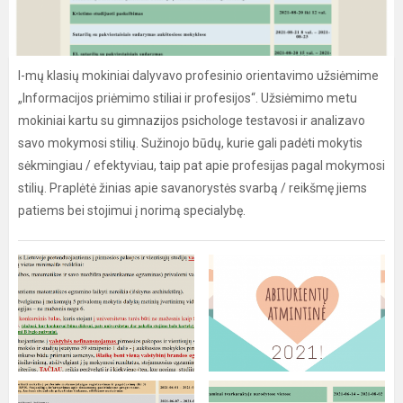
I-mų klasių mokiniai dalyvavo profesinio orientavimo užsiėmime
„Informacijos priėmimo stiliai ir profesijos“. Užsiėmimo metu
mokiniai kartu su gimnazijos psichologe testavosi ir analizavo
savo mokymosi stilių. Sužinojo būdų, kurie gali padėti mokytis
sėkmingiau / efektyviau, taip pat apie profesijas pagal mokymosi
stilių. Praplėtė žinias apie savanorystės svarbą / reikšmę jiems
patiems bei stojimui į norimą specialybę.