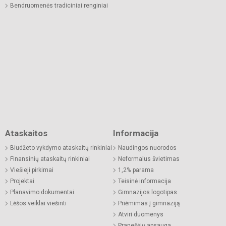
Bendruomenės tradiciniai renginiai
Ataskaitos
Informacija
Biudžeto vykdymo ataskaitų rinkiniai
Naudingos nuorodos
Finansinių ataskaitų rinkiniai
Neformalus švietimas
Viešieji pirkimai
1,2% parama
Projektai
Teisinė informacija
Planavimo dokumentai
Gimnazijos logotipas
Lėšos veiklai viešinti
Priėmimas į gimnaziją
Atviri duomenys
Pranešėjų apsauga