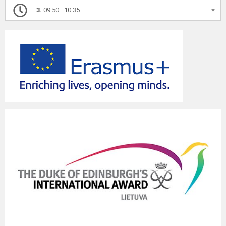
3.
09.50—10.35