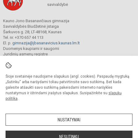
savivaldybė
Kauno Jono Basanavičiaus gimnazija
Savivaldybės Biudžetinė įstaiga
Šarkuvos g. 28, LT-48168, Kaunas
Tel. nr. +370 657 44 113
El. p.
gimnazija@jbasanavicius.kaunas.lm.lt
Duomenys kaupiami ir saugomi
Juridinių asmenų registre
Įmonės kodas 190139463
Šioje svetainėje naudojame slapukus (angl. cookies). Paspaudę mygtuką
© 2018. Kauno Jono Basanavičiaus gimnazija. Visos teisės saugomos.
„Sutinku“ arba naršydami toliau patvirtinsite savo sutikimą. Bet kada
Kopijuoti turinį be raštiško gimnazijos sutikimo griežtai draudžiama.
galėsite atšaukti savo sutikimą pakeisdami interneto naršyklės
nustatymus ir ištrindami įrašytus slapukus. Susipažinkite su
slapukų
Versija neįgaliesiems
Slapukų valdymas
politika
.
Mes kuriame mokykloms
SVETAINESMOKYKLOMS.LT
NUSTATYMAI
NESUTINKU