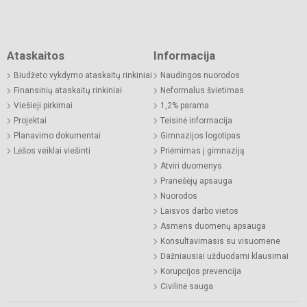
Ataskaitos
Informacija
Biudžeto vykdymo ataskaitų rinkiniai
Naudingos nuorodos
Finansinių ataskaitų rinkiniai
Neformalus švietimas
Viešieji pirkimai
1,2% parama
Projektai
Teisinė informacija
Planavimo dokumentai
Gimnazijos logotipas
Lėšos veiklai viešinti
Priėmimas į gimnaziją
Atviri duomenys
Pranešėjų apsauga
Nuorodos
Laisvos darbo vietos
Asmens duomenų apsauga
Konsultavimasis su visuomene
Dažniausiai užduodami klausimai
Korupcijos prevencija
Civilinė sauga