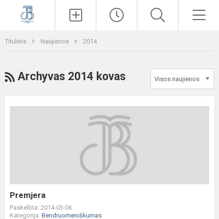
Paieška
Men
Titulinis
Naujienos
2014
RSS
Archyvas 2014 kovas
Premjera
Premjera
Paskelbta: 2014-03-06
Kategorija:
Bendruomeniškumas