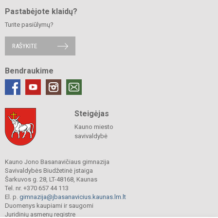
Pastabėjote klaidų?
Turite pasiūlymų?
RAŠYKITE
Bendraukime
Steigėjas
Kauno miesto
savivaldybė
Kauno Jono Basanavičiaus gimnazija
Savivaldybės Biudžetinė įstaiga
Šarkuvos g. 28, LT-48168, Kaunas
Tel. nr. +370 657 44 113
El. p.
gimnazija@jbasanavicius.kaunas.lm.lt
Duomenys kaupiami ir saugomi
Juridinių asmenų registre