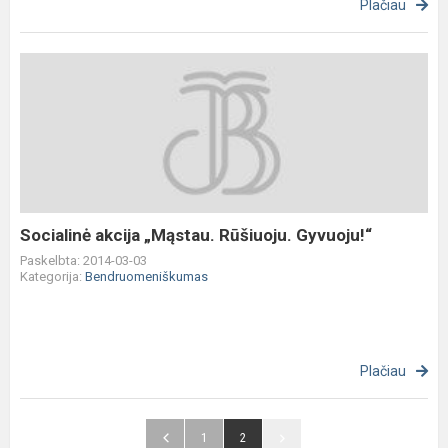
Plačiau
Socialinė
akcija
„Mąstau.
Rūšiuoju.
Gyvuoju!“
Socialinė akcija „Mąstau. Rūšiuoju. Gyvuoju!“
Paskelbta: 2014-03-03
Kategorija:
Bendruomeniškumas
Plačiau
1
2